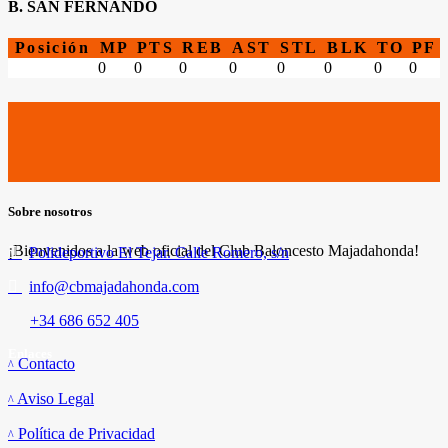
B. SAN FERNANDO
Posición
MP
PTS
REB
AST
STL
BLK
TO
PF
0
0
0
0
0
0
0
0
Sobre nosotros
¡Bienvenidos a la web oficial del Club Baloncesto Majadahonda!
Polideportivo El Tejar. Calle Romero, s/n
info@cbmajadahonda.com
+34 686 652 405
Enlaces
Contacto
Aviso Legal
Política de Privacidad