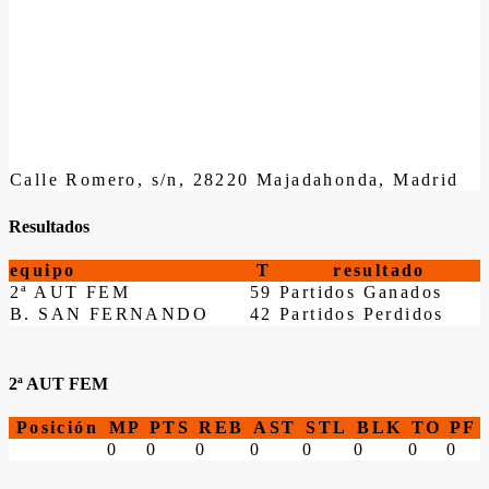
Calle Romero, s/n, 28220 Majadahonda, Madrid
Resultados
equipo
T
resultado
2ª AUT FEM
59
Partidos Ganados
B. SAN FERNANDO
42
Partidos Perdidos
2ª AUT FEM
Posición
MP
PTS
REB
AST
STL
BLK
TO
PF
0
0
0
0
0
0
0
0