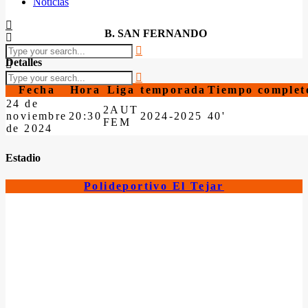
Noticias
B. SAN FERNANDO
Detalles
Fecha
Hora
Liga
temporada
Tiempo complet
24 de
2AUT
noviembre
20:30
2024-2025
40'
FEM
de 2024
Estadio
Polideportivo El Tejar