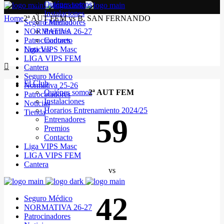
Quiénes somos
Instalaciones
Home
2ª AUT FEM vs B. SAN FERNANDO
Seguro Médico
Entrenadores
NORMATIVA 26-27
Premios
Patrocinadores
Contacto
Noticias
Liga VIPS Masc
LIGA VIPS FEM
Cantera
Seguro Médico
El Club
Normativa 25-26
Quiénes somos
2ª AUT FEM
Patrocinadores
Instalaciones
Noticias
Horarios Entrenamiento 2024/25
Tienda
59
Entrenadores
Premios
Contacto
Liga VIPS Masc
LIGA VIPS FEM
Cantera
vs
42
Seguro Médico
NORMATIVA 26-27
Patrocinadores