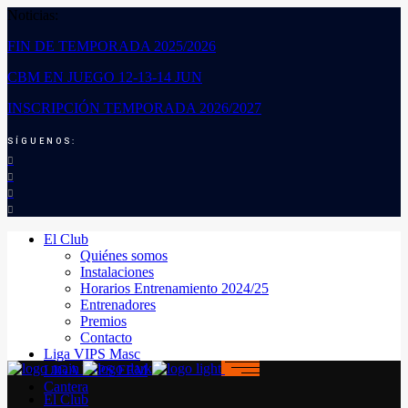
Noticias:
FIN DE TEMPORADA 2025/2026
CBM EN JUEGO 12-13-14 JUN
INSCRIPCIÓN TEMPORADA 2026/2027
SÍGUENOS:
El Club
Quiénes somos
Instalaciones
Horarios Entrenamiento 2024/25
Entrenadores
Premios
Contacto
Liga VIPS Masc
LIGA VIPS FEM
Cantera
El Club