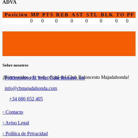
ADVA
Posición
MP
PTS
REB
AST
STL
BLK
TO
PF
0
0
0
0
0
0
0
0
Sobre nosotros
¡Bienvenidos a la web oficial del Club Baloncesto Majadahonda!
Polideportivo El Tejar. Calle Romero, s/n
info@cbmajadahonda.com
+34 686 652 405
Enlaces
Contacto
Aviso Legal
Política de Privacidad