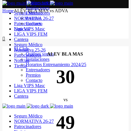
Quiénes somos
Instalaciones
Home
ALEV BLA MAS vs ADVA
Seguro Médico
Entrenadores
NORMATIVA 26-27
Premios
Patrocinadores
Contacto
Noticias
Liga VIPS Masc
LIGA VIPS FEM
Cantera
Seguro Médico
El Club
Normativa 25-26
Quiénes somos
ALEV BLA MAS
Patrocinadores
Instalaciones
Noticias
Horarios Entrenamiento 2024/25
Tienda
30
Entrenadores
Premios
Contacto
Liga VIPS Masc
LIGA VIPS FEM
Cantera
vs
49
Seguro Médico
NORMATIVA 26-27
Patrocinadores