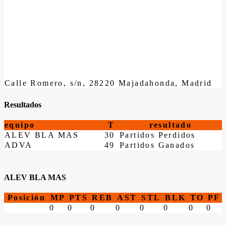
Calle Romero, s/n, 28220 Majadahonda, Madrid
Resultados
equipo
T
resultado
ALEV BLA MAS
30
Partidos Perdidos
ADVA
49
Partidos Ganados
ALEV BLA MAS
Posición
MP
PTS
REB
AST
STL
BLK
TO
PF
0
0
0
0
0
0
0
0