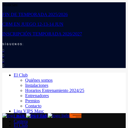
Noticias:
FIN DE TEMPORADA 2025/2026
CBM EN JUEGO 12-13-14 JUN
INSCRIPCIÓN TEMPORADA 2026/2027
SÍGUENOS:
El Club
Quiénes somos
Instalaciones
Horarios Entrenamiento 2024/25
Entrenadores
Premios
Contacto
Liga VIPS Masc
LIGA VIPS FEM
Cantera
El Club