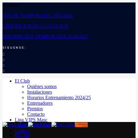
Noticias:
FIN DE TEMPORADA 2025/2026
CBM EN JUEGO 12-13-14 JUN
INSCRIPCIÓN TEMPORADA 2026/2027
SÍGUENOS:
El Club
Quiénes somos
Instalaciones
Horarios Entrenamiento 2024/25
Entrenadores
Premios
Contacto
Liga VIPS Masc
LIGA VIPS FEM
Cantera
El Club