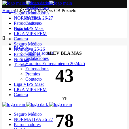
Quiénes somos
Instalaciones
Home
ALEV BLA MAS vs CB Pozuelo
Seguro Médico
Entrenadores
NORMATIVA 26-27
Premios
Patrocinadores
Contacto
Noticias
Liga VIPS Masc
LIGA VIPS FEM
Cantera
Seguro Médico
El Club
Normativa 25-26
Quiénes somos
ALEV BLA MAS
Patrocinadores
Instalaciones
Noticias
Horarios Entrenamiento 2024/25
Tienda
43
Entrenadores
Premios
Contacto
Liga VIPS Masc
LIGA VIPS FEM
Cantera
vs
78
Seguro Médico
NORMATIVA 26-27
Patrocinadores