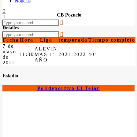
Noticias
CB Pozuelo
Detalles
Fecha
Hora
Liga
temporada
Tiempo completo
7 de
ALEVIN
mayo
11:30
MAS 1º
2021-2022
40'
de
AÑO
2022
Estadio
Polideportivo El Tejar