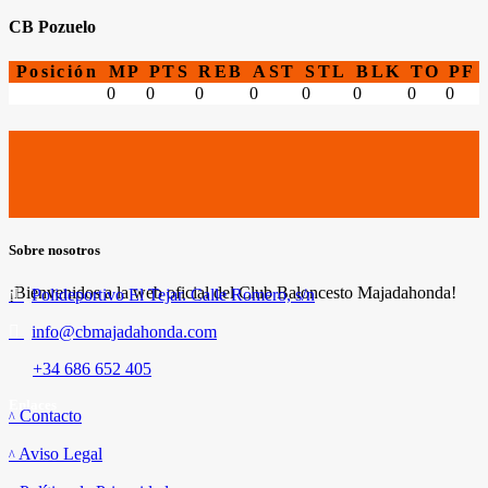
CB Pozuelo
Posición
MP
PTS
REB
AST
STL
BLK
TO
PF
0
0
0
0
0
0
0
0
Sobre nosotros
¡Bienvenidos a la web oficial del Club Baloncesto Majadahonda!
Polideportivo El Tejar. Calle Romero, s/n
info@cbmajadahonda.com
+34 686 652 405
Enlaces
Contacto
Aviso Legal