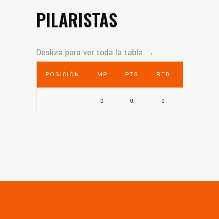
PILARISTAS
POSICIÓN
MP
PTS
REB
AST
0
0
0
0