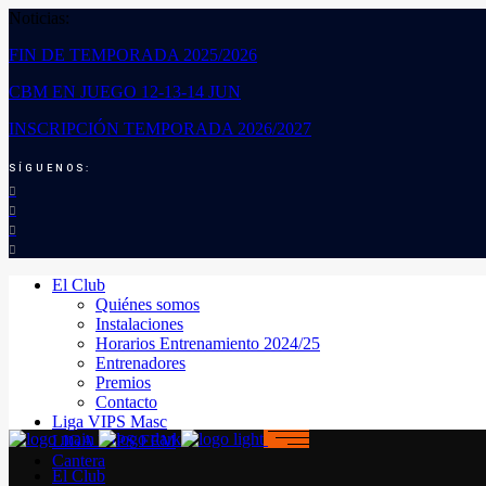
Noticias:
FIN DE TEMPORADA 2025/2026
CBM EN JUEGO 12-13-14 JUN
INSCRIPCIÓN TEMPORADA 2026/2027
SÍGUENOS:
El Club
Quiénes somos
Instalaciones
Horarios Entrenamiento 2024/25
Entrenadores
Premios
Contacto
Liga VIPS Masc
LIGA VIPS FEM
Cantera
El Club