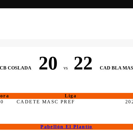
20
22
CB COSLADA
vs
CAD BLA MA
ora
Liga
00
CADETE MASC PREF
20
Pabellón El Plantío