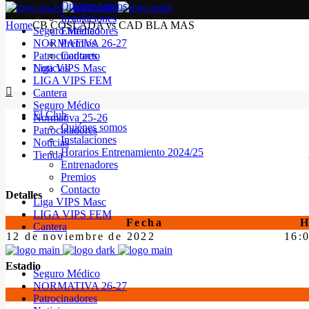
Quiénes somos
Instalaciones
Home
CB COSLADA vs CAD BLA MAS
Seguro Médico
Entrenadores
NORMATIVA 26-27
Premios
Patrocinadores
Contacto
Noticias
Liga VIPS Masc
LIGA VIPS FEM
Cantera
Seguro Médico
El Club
Normativa 25-26
Quiénes somos
Patrocinadores
Instalaciones
Noticias
Horarios Entrenamiento 2024/25
Tienda
Entrenadores
Premios
Contacto
Detalles
Liga VIPS Masc
LIGA VIPS FEM
Fecha
H
Cantera
12 de noviembre de 2022
16:
Estadio
Seguro Médico
NORMATIVA 26-27
Patrocinadores