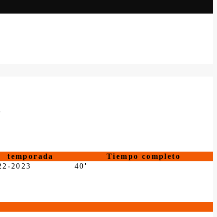
S
temporada
Tiempo completo
22-2023
40'