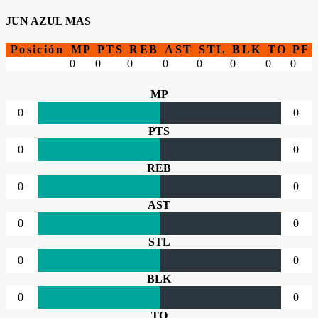
JUN AZUL MAS
Posición
MP
PTS
REB
AST
STL
BLK
TO
PF
0
0
0
0
0
0
0
0
MP
0
0
PTS
0
0
REB
0
0
AST
0
0
STL
0
0
BLK
0
0
TO