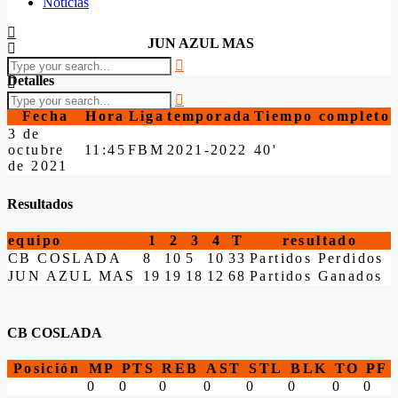
Noticias
JUN AZUL MAS
Detalles
Fecha
Hora
Liga
temporada
Tiempo completo
3 de
octubre
11:45
FBM
2021-2022
40'
de 2021
Resultados
equipo
1
2
3
4
T
resultado
CB COSLADA
8
10
5
10
33
Partidos Perdidos
JUN AZUL MAS
19
19
18
12
68
Partidos Ganados
CB COSLADA
Posición
MP
PTS
REB
AST
STL
BLK
TO
PF
0
0
0
0
0
0
0
0