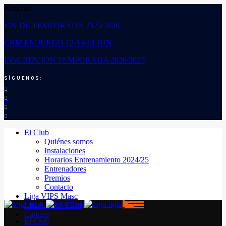
Noticias:
FIN DE TEMPORADA 2025/2026
CBM EN JUEGO 12-13-14 JUN
INSCRIPCIÓN TEMPORADA 2026/2027
SÍGUENOS:
El Club
Quiénes somos
Instalaciones
Horarios Entrenamiento 2024/25
Entrenadores
Premios
Contacto
Liga VIPS Masc
LIGA VIPS FEM
Cantera
El Club