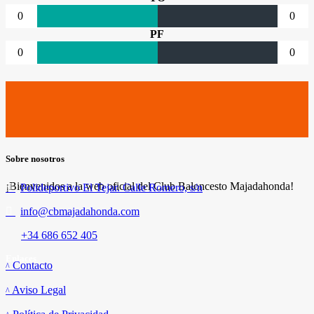
0
0
PF
0
0
Sobre nosotros
¡Bienvenidos a la web oficial del Club Baloncesto Majadahonda!
Polideportivo El Tejar. Calle Romero, s/n
info@cbmajadahonda.com
+34 686 652 405
Enlaces
Contacto
Aviso Legal