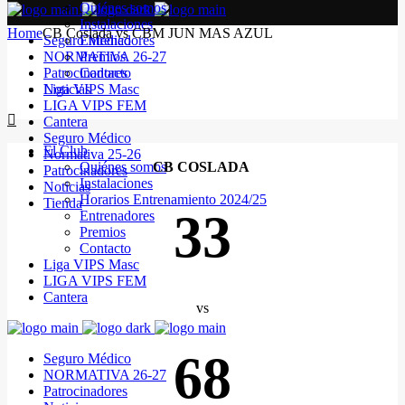
Quiénes somos
Instalaciones
Home
CB Coslada vs CBM JUN MAS AZUL
Seguro Médico
Entrenadores
NORMATIVA 26-27
Premios
Patrocinadores
Contacto
Noticias
Liga VIPS Masc
LIGA VIPS FEM
Cantera
Seguro Médico
El Club
Normativa 25-26
Quiénes somos
CB COSLADA
Patrocinadores
Instalaciones
Noticias
Horarios Entrenamiento 2024/25
Tienda
33
Entrenadores
Premios
Contacto
Liga VIPS Masc
LIGA VIPS FEM
Cantera
vs
68
Seguro Médico
NORMATIVA 26-27
Patrocinadores