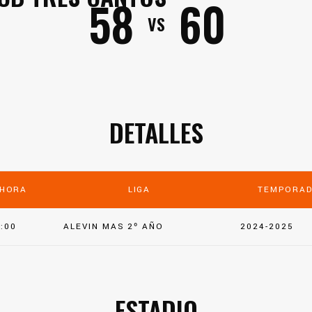
58
60
VS
DETALLES
HORA
LIGA
TEMPORA
:00
ALEVIN MAS 2º AÑO
2024-2025
ESTADIO