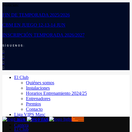
Noticias:
FIN DE TEMPORADA 2025/2026
CBM EN JUEGO 12-13-14 JUN
INSCRIPCIÓN TEMPORADA 2026/2027
SÍGUENOS:
El Club
Quiénes somos
Instalaciones
Horarios Entrenamiento 2024/25
Entrenadores
Premios
Contacto
Liga VIPS Masc
LIGA VIPS FEM
Cantera
El Club