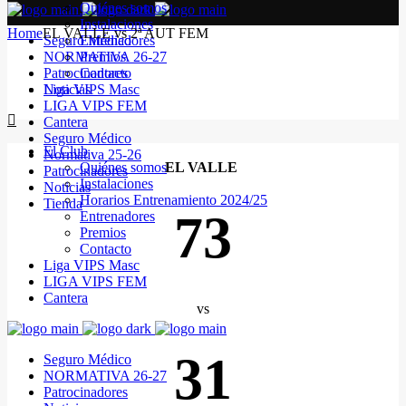
Quiénes somos
Instalaciones
Home
EL VALLE vs 2ª AUT FEM
Seguro Médico
Entrenadores
NORMATIVA 26-27
Premios
Patrocinadores
Contacto
Noticias
Liga VIPS Masc
LIGA VIPS FEM
Cantera
Seguro Médico
El Club
Normativa 25-26
Quiénes somos
EL VALLE
Patrocinadores
Instalaciones
Noticias
Horarios Entrenamiento 2024/25
Tienda
73
Entrenadores
Premios
Contacto
Liga VIPS Masc
LIGA VIPS FEM
Cantera
vs
31
Seguro Médico
NORMATIVA 26-27
Patrocinadores