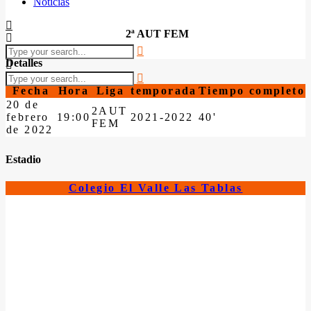
Noticias
2ª AUT FEM
Detalles
Fecha
Hora
Liga
temporada
Tiempo completo
20 de
2AUT
febrero
19:00
2021-2022
40'
FEM
de 2022
Estadio
Colegio El Valle Las Tablas