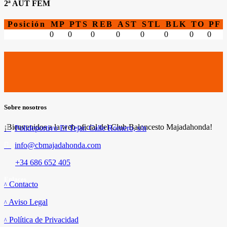
2ª AUT FEM
Posición
MP
PTS
REB
AST
STL
BLK
TO
PF
0
0
0
0
0
0
0
0
Sobre nosotros
¡Bienvenidos a la web oficial del Club Baloncesto Majadahonda!
Polideportivo El Tejar. Calle Romero, s/n
info@cbmajadahonda.com
+34 686 652 405
Enlaces
Contacto
Aviso Legal
Política de Privacidad