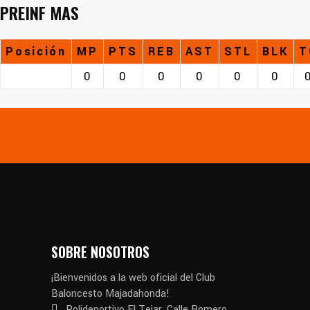
PREINF MAS
Posición
MP
PTS
REB
AST
STL
BLK
T
0
0
0
0
0
0
SOBRE NOSOTROS
¡Bienvenidos a la web oficial del Club
Baloncesto Majadahonda!
Polideportivo El Tejar. Calle Romero,