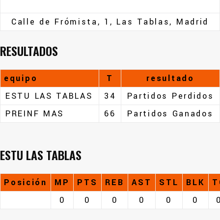
Calle de Frómista, 1, Las Tablas, Madrid
RESULTADOS
equipo
T
resultado
ESTU LAS TABLAS
34
Partidos Perdidos
PREINF MAS
66
Partidos Ganados
ESTU LAS TABLAS
Posición
MP
PTS
REB
AST
STL
BLK
T
0
0
0
0
0
0