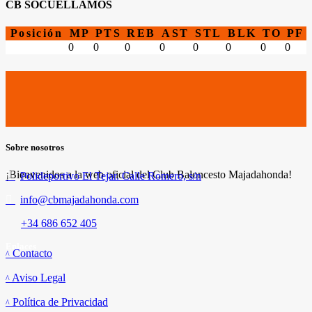
CB SOCUELLAMOS
Posición
MP
PTS
REB
AST
STL
BLK
TO
PF
0
0
0
0
0
0
0
0
Sobre nosotros
¡Bienvenidos a la web oficial del Club Baloncesto Majadahonda!
Polideportivo El Tejar. Calle Romero, s/n
info@cbmajadahonda.com
+34 686 652 405
Enlaces
Contacto
Aviso Legal
Política de Privacidad