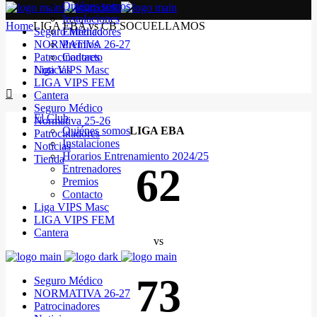
Quiénes somos
Instalaciones
Home
LIGA EBA vs CB SOCUELLAMOS
Seguro Médico
Entrenadores
NORMATIVA 26-27
Premios
Patrocinadores
Contacto
Noticias
Liga VIPS Masc
LIGA VIPS FEM
Cantera
Seguro Médico
El Club
Normativa 25-26
Quiénes somos
LIGA EBA
Patrocinadores
Instalaciones
Noticias
Horarios Entrenamiento 2024/25
Tienda
62
Entrenadores
Premios
Contacto
Liga VIPS Masc
LIGA VIPS FEM
Cantera
vs
73
Seguro Médico
NORMATIVA 26-27
Patrocinadores