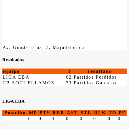
Av. Guadarrama, 7, Majadahonda
Resultados
equipo
T
resultado
LIGA EBA
62
Partidos Perdidos
CB SOCUELLAMOS
73
Partidos Ganados
LIGA EBA
Posición
MP
PTS
REB
AST
STL
BLK
TO
PF
0
0
0
0
0
0
0
0