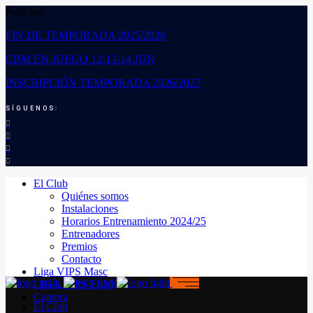
Noticias:
FIN DE TEMPORADA 2025/2026
CBM EN JUEGO 12-13-14 JUN
INSCRIPCIÓN TEMPORADA 2026/2027
SÍGUENOS:
El Club
Quiénes somos
Instalaciones
Horarios Entrenamiento 2024/25
Entrenadores
Premios
Contacto
Liga VIPS Masc
LIGA VIPS FEM
Cantera
El Club