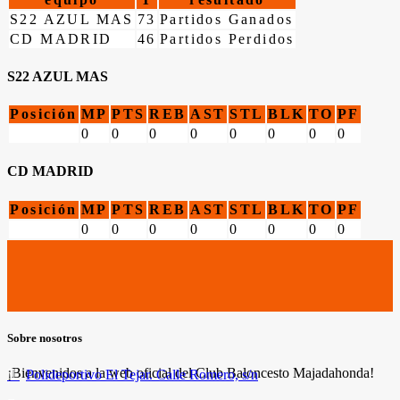
S22 AZUL MAS
73
Partidos Ganados
CD MADRID
46
Partidos Perdidos
S22 AZUL MAS
Posición
MP
PTS
REB
AST
STL
BLK
TO
PF
0
0
0
0
0
0
0
0
CD MADRID
Posición
MP
PTS
REB
AST
STL
BLK
TO
PF
0
0
0
0
0
0
0
0
Sobre nosotros
¡Bienvenidos a la web oficial del Club Baloncesto Majadahonda!
Polideportivo El Tejar. Calle Romero, s/n