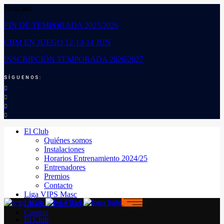
Noticias:
FIN DE TEMPORADA 2025/2026
CBM EN JUEGO 12-13-14 JUN
INSCRIPCIÓN TEMPORADA 2026/2027
SÍGUENOS:
El Club
Quiénes somos
Instalaciones
Horarios Entrenamiento 2024/25
Entrenadores
Premios
Contacto
Liga VIPS Masc
LIGA VIPS FEM
Cantera
El Club