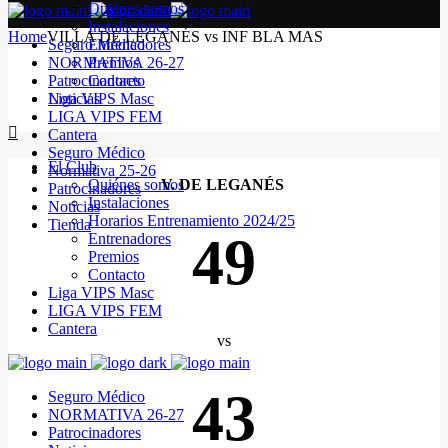
Quiénes somos
Instalaciones
Home
VILLA DE LEGANÉS vs INF BLA MAS
Seguro Médico
Entrenadores
NORMATIVA 26-27
Premios
Patrocinadores
Contacto
Noticias
Liga VIPS Masc
LIGA VIPS FEM
Cantera
Seguro Médico
El Club
Normativa 25-26
Quiénes somos
V. DE LEGANÉS
Patrocinadores
Instalaciones
Noticias
Horarios Entrenamiento 2024/25
Tienda
49
Entrenadores
Premios
Contacto
Liga VIPS Masc
LIGA VIPS FEM
Cantera
vs
43
Seguro Médico
NORMATIVA 26-27
Patrocinadores