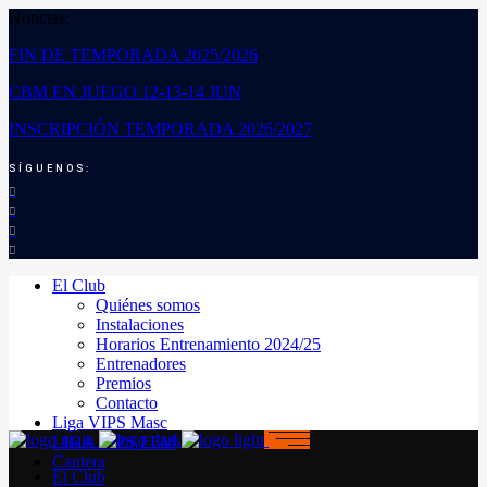
Noticias:
FIN DE TEMPORADA 2025/2026
CBM EN JUEGO 12-13-14 JUN
INSCRIPCIÓN TEMPORADA 2026/2027
SÍGUENOS:
El Club
Quiénes somos
Instalaciones
Horarios Entrenamiento 2024/25
Entrenadores
Premios
Contacto
Liga VIPS Masc
LIGA VIPS FEM
Cantera
El Club