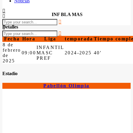
Noticias
INF BLA MAS
Detalles
Fecha
Hora
Liga
temporada
Tiempo compl
8 de
INFANTIL
febrero
09:00
MASC
2024-2025
40'
de
PREF
2025
Estadio
Pabellón Olimpia