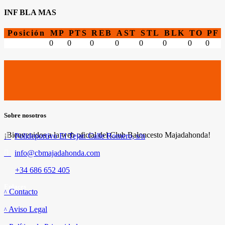
INF BLA MAS
Posición
MP
PTS
REB
AST
STL
BLK
TO
PF
0
0
0
0
0
0
0
0
Sobre nosotros
¡Bienvenidos a la web oficial del Club Baloncesto Majadahonda!
Polideportivo El Tejar. Calle Romero, s/n
info@cbmajadahonda.com
+34 686 652 405
Enlaces
Contacto
Aviso Legal