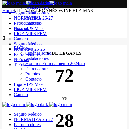
Quiénes somos
Instalaciones
Home
VILLA DE LEGANÉS vs INF BLA MAS
Seguro Médico
Entrenadores
NORMATIVA 26-27
Premios
Patrocinadores
Contacto
Noticias
Liga VIPS Masc
LIGA VIPS FEM
Cantera
Seguro Médico
El Club
Normativa 25-26
Quiénes somos
V. DE LEGANÉS
Patrocinadores
Instalaciones
Noticias
Horarios Entrenamiento 2024/25
Tienda
72
Entrenadores
Premios
Contacto
Liga VIPS Masc
LIGA VIPS FEM
Cantera
vs
28
Seguro Médico
NORMATIVA 26-27
Patrocinadores