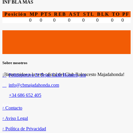
INF BLA MAS
Posición
MP
PTS
REB
AST
STL
BLK
TO
PF
0
0
0
0
0
0
0
0
Sobre nosotros
¡Bienvenidos a la web oficial del Club Baloncesto Majadahonda!
Polideportivo El Tejar. Calle Romero, s/n
info@cbmajadahonda.com
+34 686 652 405
Enlaces
Contacto
Aviso Legal
Política de Privacidad