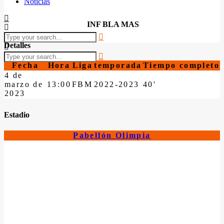
Noticias
INF BLA MAS
Detalles
Fecha
Hora
Liga
temporada
Tiempo completo
4 de
marzo de
13:00
FBM
2022-2023
40'
2023
Estadio
Pabellón Olimpia