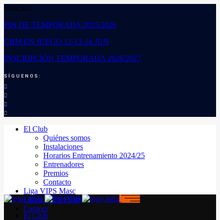
Noticias:
FIN DE TEMPORADA 2025/2026
CBM EN JUEGO 12-13-14 JUN
INSCRIPCIÓN TEMPORADA 2026/2027
SÍGUENOS:
El Club
Quiénes somos
Instalaciones
Horarios Entrenamiento 2024/25
Entrenadores
Premios
Contacto
Liga VIPS Masc
LIGA VIPS FEM
Cantera
El Club