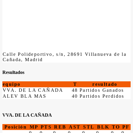
Calle Polideportivo, s/n, 28691 Villanueva de la
Cañada, Madrid
Resultados
equipo
T
resultado
VVA. DE LA CAÑADA
48
Partidos Ganados
ALEV BLA MAS
40
Partidos Perdidos
VVA. DE LA CAÑADA
Posición
MP
PTS
REB
AST
STL
BLK
TO
PF
0
0
0
0
0
0
0
0