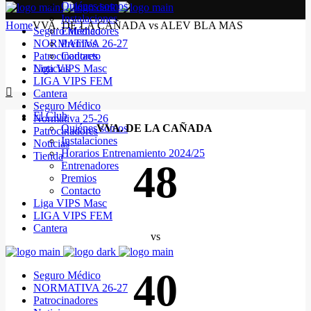
Quiénes somos
Instalaciones
Home
VVA. DE LA CAÑADA vs ALEV BLA MAS
Seguro Médico
Entrenadores
NORMATIVA 26-27
Premios
Patrocinadores
Contacto
Noticias
Liga VIPS Masc
LIGA VIPS FEM
Cantera
Seguro Médico
El Club
Normativa 25-26
Quiénes somos
VVA. DE LA CAÑADA
Patrocinadores
Instalaciones
Noticias
Horarios Entrenamiento 2024/25
Tienda
48
Entrenadores
Premios
Contacto
Liga VIPS Masc
LIGA VIPS FEM
Cantera
vs
40
Seguro Médico
NORMATIVA 26-27
Patrocinadores