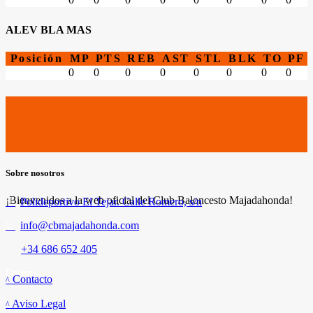
ALEV BLA MAS
Posición
MP
PTS
REB
AST
STL
BLK
TO
PF
0
0
0
0
0
0
0
0
Sobre nosotros
¡Bienvenidos a la web oficial del Club Baloncesto Majadahonda!
Polideportivo El Tejar. Calle Romero, s/n
info@cbmajadahonda.com
+34 686 652 405
Enlaces
Contacto
Aviso Legal