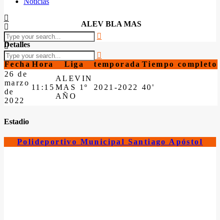
Noticias
ALEV BLA MAS
Detalles
Fecha
Hora
Liga
temporada
Tiempo completo
26 de
ALEVIN
marzo
11:15
MAS 1º
2021-2022
40'
de
AÑO
2022
Estadio
Polideportivo Municipal Santiago Apóstol