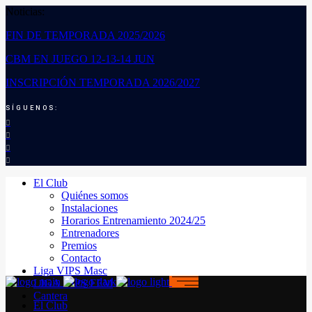
Noticias:
FIN DE TEMPORADA 2025/2026
CBM EN JUEGO 12-13-14 JUN
INSCRIPCIÓN TEMPORADA 2026/2027
SÍGUENOS:
El Club
Quiénes somos
Instalaciones
Horarios Entrenamiento 2024/25
Entrenadores
Premios
Contacto
Liga VIPS Masc
LIGA VIPS FEM
Cantera
El Club