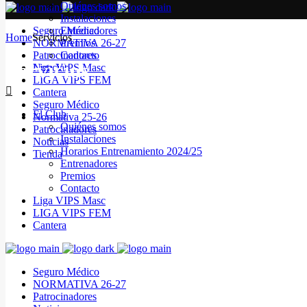
Quiénes somos
Instalaciones
Seguro Médico
Entrenadores
Home
Servicios
NORMATIVA 26-27
Premios
Patrocinadores
Contacto
Servicios
Noticias
Liga VIPS Masc
LIGA VIPS FEM
Cantera
Seguro Médico
El Club
Normativa 25-26
Quiénes somos
Patrocinadores
Instalaciones
Noticias
Horarios Entrenamiento 2024/25
Tienda
Entrenadores
Premios
Contacto
Liga VIPS Masc
LIGA VIPS FEM
Cantera
Seguro Médico
NORMATIVA 26-27
Patrocinadores