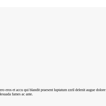
 vero eros et accu qui blandit praesent luptatum zzril delenit augue dolo
alesuada fames ac ante.