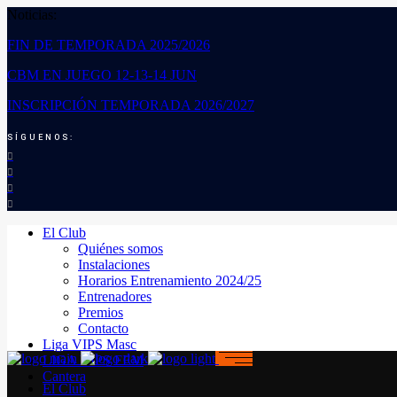
Noticias:
FIN DE TEMPORADA 2025/2026
CBM EN JUEGO 12-13-14 JUN
INSCRIPCIÓN TEMPORADA 2026/2027
SÍGUENOS:
El Club
Quiénes somos
Instalaciones
Horarios Entrenamiento 2024/25
Entrenadores
Premios
Contacto
Liga VIPS Masc
LIGA VIPS FEM
Cantera
El Club