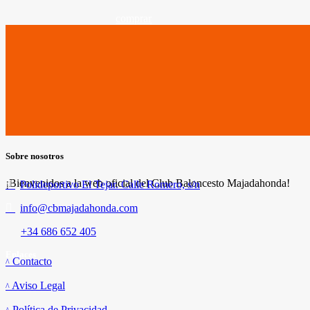
comprar
Sobre nosotros
¡Bienvenidos a la web oficial del Club Baloncesto Majadahonda!
Polideportivo El Tejar. Calle Romero, s/n
info@cbmajadahonda.com
+34 686 652 405
Enlaces
Contacto
Aviso Legal
Política de Privacidad