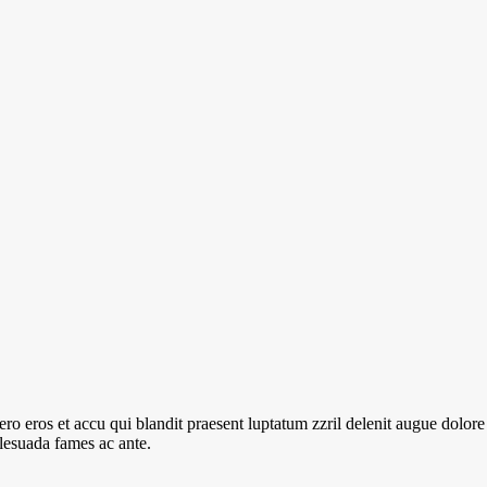
 vero eros et accu qui blandit praesent luptatum zzril delenit augue dolo
alesuada fames ac ante.