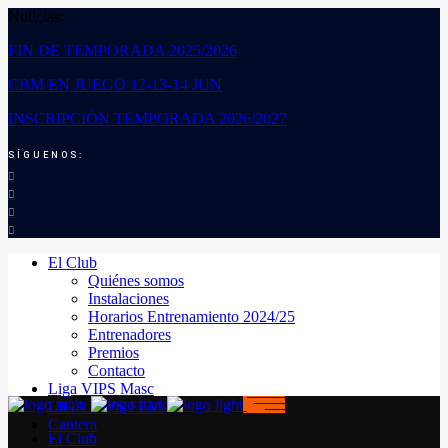
Noticias:
FIN DE TEMPORADA 2025/2026
CBM EN JUEGO 12-13-14 JUN
INSCRIPCIÓN TEMPORADA 2026/2027
SÍGUENOS:
El Club
Quiénes somos
Instalaciones
Horarios Entrenamiento 2024/25
Entrenadores
Premios
Contacto
Liga VIPS Masc
LIGA VIPS FEM
Cantera
El Club