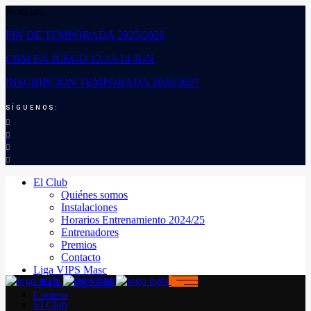
Noticias:
FIN DE TEMPORADA 2025/2026
CBM EN JUEGO 12-13-14 JUN
INSCRIPCIÓN TEMPORADA 2026/2027
SÍGUENOS:
El Club
Quiénes somos
Instalaciones
Horarios Entrenamiento 2024/25
Entrenadores
Premios
Contacto
Liga VIPS Masc
LIGA VIPS FEM
Cantera
El Club