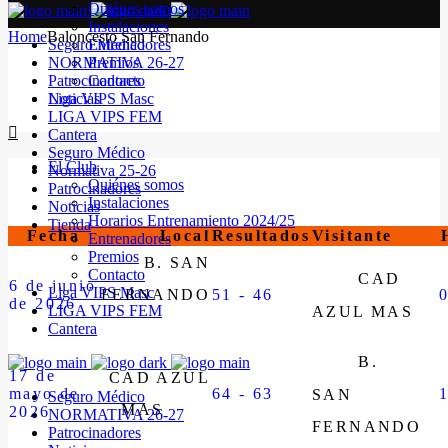
Quiénes somos
Instalaciones
Home
Baloncesto San Fernando
Seguro Médico
Entrenadores
NORMATIVA 26-27
Premios
Patrocinadores
Contacto
Noticias
Liga VIPS Masc
LIGA VIPS FEM
Cantera
Seguro Médico
El Club
Normativa 25-26
Quiénes somos
Patrocinadores
Instalaciones
Noticias
Horarios Entrenamiento 2024/25
Tienda
Fecha
Local
Resultados
Visitante
Entrenadores
Premios
B. SAN
Contacto
CAD
6 de junio
Liga VIPS Masc
FERNANDO
51 - 46
de 2026
LIGA VIPS FEM
AZUL MAS
Cantera
B.
17 de
CAD AZUL
mayo de
64 - 63
SAN
Seguro Médico
MAS
2026
NORMATIVA 26-27
FERNANDO
Patrocinadores