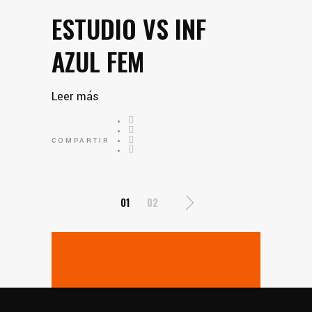
ESTUDIO VS INF
AZUL FEM
Leer más
COMPARTIR
PAGINACIÓN
01
02
DE
ENTRADAS