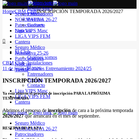
Quiénes somos
Instalaciones
Home
CBM Club
INSCRIPCIÓN TEMPORADA 2026/2027
Seguro Médico
Entrenadores
NORMATIVA 26-27
Premios
Patrocinadores
Contacto
Noticias
Liga VIPS Masc
LIGA VIPS FEM
Cantera
Seguro Médico
El Club
Normativa 25-26
Quiénes somos
Patrocinadores
CBM Club
Instalaciones
Noticias
11 de junio de 2026
Horarios Entrenamiento 2024/25
Tienda
Entrenadores
Premios
INSCRIPCIÓN TEMPORADA 2026/2027
Contacto
Liga VIPS Masc
Ya está abierto el proceso de inscripción PARA LA PRÓXIMA
LIGA VIPS FEM
TEMPORADA
Cantera
Abrimos el proceso de
inscripción
de cara a la próxima temporada
2026/2027
que arrancará en el mes de septiembre.
Seguro Médico
RESERVA DE PLAZA
NORMATIVA 26-27
Patrocinadores