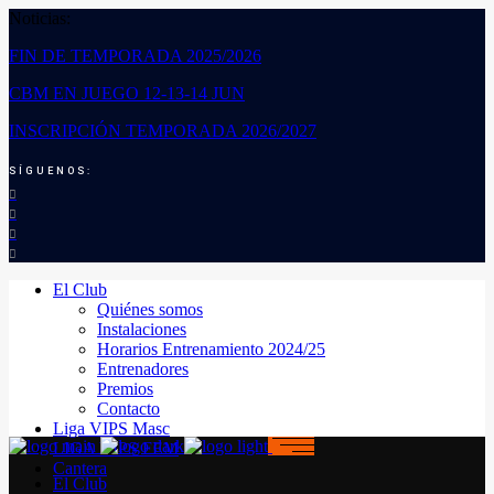
Noticias:
FIN DE TEMPORADA 2025/2026
CBM EN JUEGO 12-13-14 JUN
INSCRIPCIÓN TEMPORADA 2026/2027
SÍGUENOS:
El Club
Quiénes somos
Instalaciones
Horarios Entrenamiento 2024/25
Entrenadores
Premios
Contacto
Liga VIPS Masc
LIGA VIPS FEM
Cantera
El Club