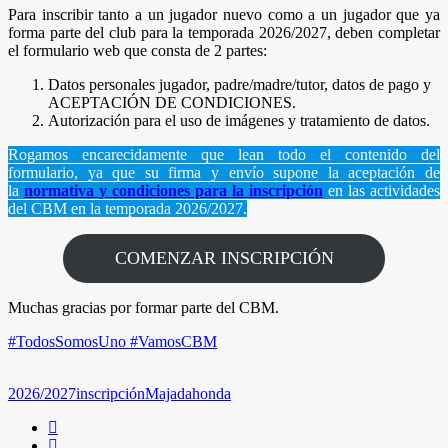
Para inscribir tanto a un jugador nuevo como a un jugador que ya
forma parte del club para la temporada 2026/2027, deben completar
el formulario web que consta de 2 partes:
Datos personales jugador, padre/madre/tutor, datos de pago y
ACEPTACIÓN DE CONDICIONES.
Autorización para el uso de imágenes y tratamiento de datos.
Rogamos encarecidamente que lean todo el contenido del
formulario, ya que su firma y envío supone la aceptación de
la
normativa y condiciones para la inscripción
en las actividades
del CBM en la temporada 2026/2027.
COMENZAR INSCRIPCIÓN
Muchas gracias por formar parte del CBM.
#TodosSomosUno
#VamosCBM
2026/2027
inscripción
Majadahonda