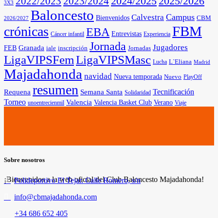
2025/2026
2022/2023
2023/2024
2024/2025
3X3
Baloncesto
Campus
Calvestra
Bienvenidos
CBM
2026/2027
FBM
crónicas
EBA
Entrevistas
Cáncer infantil
Experiencia
Jornada
Jugadores
Granada
FEB
iale
inscripción
Jornadas
LigaVIPSFem
LigaVIPSMasc
L`Eliana
Lucha
Madrid
Majadahonda
navidad
Nueva temporada
Nuevo
PlayOff
resumen
Tecnificación
Requena
Semana Santa
Solidaridad
Torneo
Valencia
Valencia Basket Club
Verano
unoentrecienmil
Viaje
Sobre nosotros
¡Bienvenidos a la web oficial del Club Baloncesto Majadahonda!
Polideportivo El Tejar. Calle Romero, s/n
info@cbmajadahonda.com
+34 686 652 405