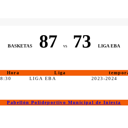
87
73
BASKETAS
vs
LIGA EBA
Hora
Liga
tempor
18:30
LIGA EBA
2023-2024
Pabellón Polideportivo Municipal de Iniesta