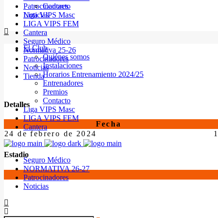
Patrocinadores
Contacto
Noticias
Liga VIPS Masc
LIGA VIPS FEM
Cantera
Seguro Médico
El Club
Normativa 25-26
Quiénes somos
Patrocinadores
Instalaciones
Noticias
Horarios Entrenamiento 2024/25
Tienda
Entrenadores
Premios
Contacto
Detalles
Liga VIPS Masc
LIGA VIPS FEM
Fecha
Cantera
24 de febrero de 2024
Estadio
Seguro Médico
NORMATIVA 26-27
Patrocinadores
Noticias