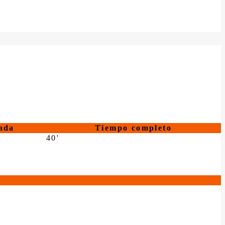
ada
Tiempo completo
40'