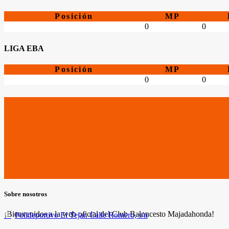
Posición
MP
0
0
LIGA EBA
Posición
MP
0
0
Sobre nosotros
¡Bienvenidos a la web oficial del Club Baloncesto Majadahonda!
Polideportivo El Tejar. Calle Romero, s/n