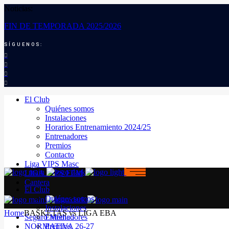
Noticias:
FIN DE TEMPORADA 2025/2026
SÍGUENOS:
El Club
Quiénes somos
Instalaciones
Horarios Entrenamiento 2024/25
Entrenadores
Premios
Contacto
Liga VIPS Masc
LIGA VIPS FEM
Cantera
El Club
Quiénes somos
Instalaciones
Home
BASKETAS vs LIGA EBA
Seguro Médico
Entrenadores
NORMATIVA 26-27
Premios