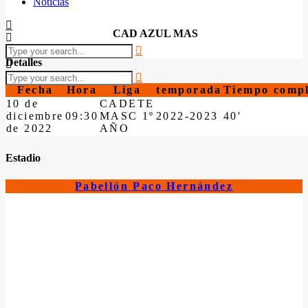
Noticias
CAD AZUL MAS
Detalles
Fecha
Hora
Liga
temporada
Tiempo compl
10 de
CADETE
diciembre
09:30
MASC 1º
2022-2023
40'
de 2022
AÑO
Estadio
Pabellón Paco Hernández