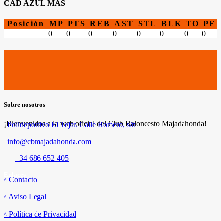
CAD AZUL MAS
Posición
MP
PTS
REB
AST
STL
BLK
TO
PF
0
0
0
0
0
0
0
0
Sobre nosotros
¡Bienvenidos a la web oficial del Club Baloncesto Majadahonda!
Polideportivo El Tejar. Calle Romero, s/n
info@cbmajadahonda.com
+34 686 652 405
Enlaces
Contacto
Aviso Legal
Política de Privacidad