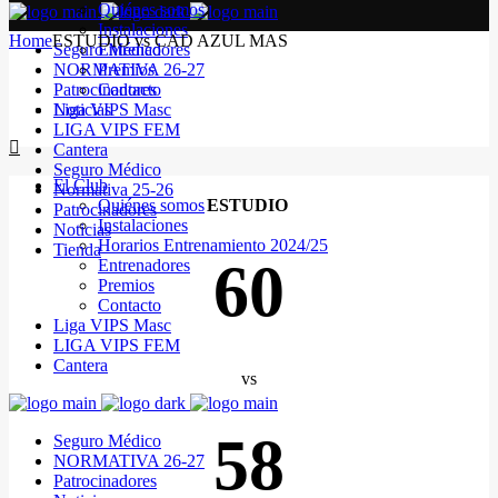
Quiénes somos
Instalaciones
Home
ESTUDIO vs CAD AZUL MAS
Seguro Médico
Entrenadores
NORMATIVA 26-27
Premios
Patrocinadores
Contacto
Noticias
Liga VIPS Masc
LIGA VIPS FEM
Cantera
Seguro Médico
El Club
Normativa 25-26
Quiénes somos
ESTUDIO
Patrocinadores
Instalaciones
Noticias
Horarios Entrenamiento 2024/25
Tienda
60
Entrenadores
Premios
Contacto
Liga VIPS Masc
LIGA VIPS FEM
Cantera
vs
58
Seguro Médico
NORMATIVA 26-27
Patrocinadores