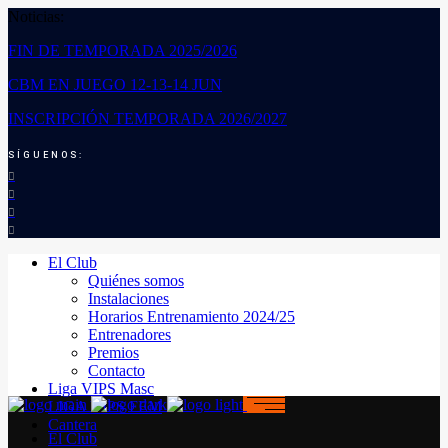
Noticias:
FIN DE TEMPORADA 2025/2026
CBM EN JUEGO 12-13-14 JUN
INSCRIPCIÓN TEMPORADA 2026/2027
SÍGUENOS:
El Club
Quiénes somos
Instalaciones
Horarios Entrenamiento 2024/25
Entrenadores
Premios
Contacto
Liga VIPS Masc
LIGA VIPS FEM
Cantera
El Club