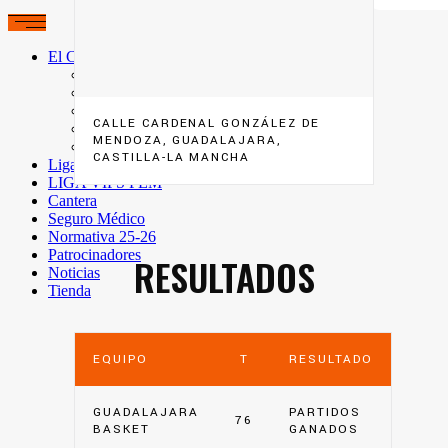
El Club
Quiénes somos
Instalaciones
Entrenadores
CALLE CARDENAL GONZÁLEZ DE
Premios
MENDOZA, GUADALAJARA,
Contacto
CASTILLA-LA MANCHA
Liga VIPS Masc
LIGA VIPS FEM
Cantera
Seguro Médico
Normativa 25-26
Patrocinadores
RESULTADOS
Noticias
Tienda
EQUIPO
T
RESULTADO
GUADALAJARA
PARTIDOS
76
BASKET
GANADOS