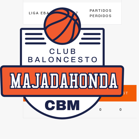
PARTIDOS
LIGA EBA
67
PERDIDOS
GUADALAJARA
BASKET
POSICIÓN
MP
PTS
REB
AST
0
0
0
0