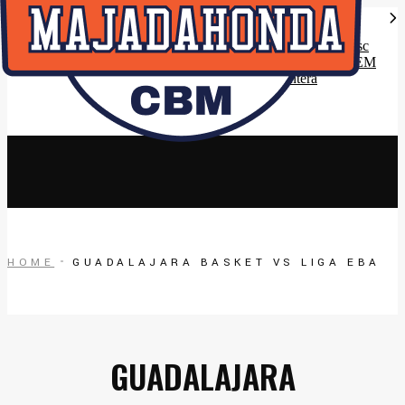
Quiénes somos
Instalaciones
El Club
Horarios Entrenamiento 2024/25
Liga VIPS Masc
Entrenadores
LIGA VIPS FEM
Premios
Cantera
Contacto
HOME
GUADALAJARA BASKET VS LIGA EBA
GUADALAJARA