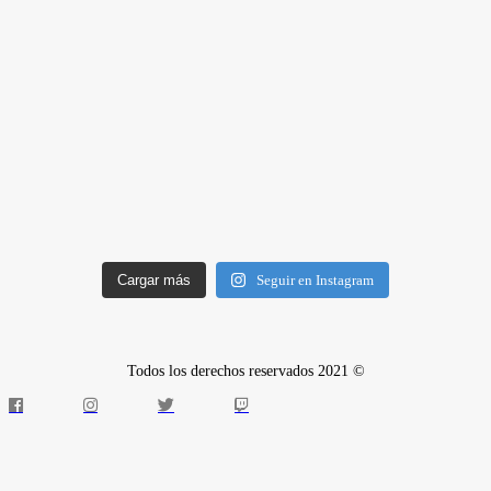
Cargar más
Seguir en Instagram
Todos los derechos reservados 2021 ©
Quiénes somos
Instalaciones
Horarios Entrenamiento 2024/25
Entrenadores