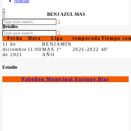
Noticias
BENJ AZUL MAS
Detalles
Fecha
Hora
Liga
temporada
Tiempo com
11 de
BENJAMÍN
diciembre
11:00
MAS 1º
2021-2022
40'
de 2021
AÑO
Estadio
Pabellón Municipal Enrique Blas