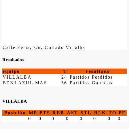
Calle Feria, s/n, Collado Villalba
Resultados
equipo
T
resultado
VILLALBA
24
Partidos Perdidos
BENJ AZUL MAS
56
Partidos Ganados
VILLALBA
Posición
MP
PTS
REB
AST
STL
BLK
TO
PF
0
0
0
0
0
0
0
0