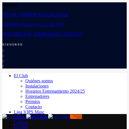
Noticias:
FIN DE TEMPORADA 2025/2026
CBM EN JUEGO 12-13-14 JUN
INSCRIPCIÓN TEMPORADA 2026/2027
SÍGUENOS:
El Club
Quiénes somos
Instalaciones
Horarios Entrenamiento 2024/25
Entrenadores
Premios
Contacto
Liga VIPS Masc
LIGA VIPS FEM
Cantera
El Club