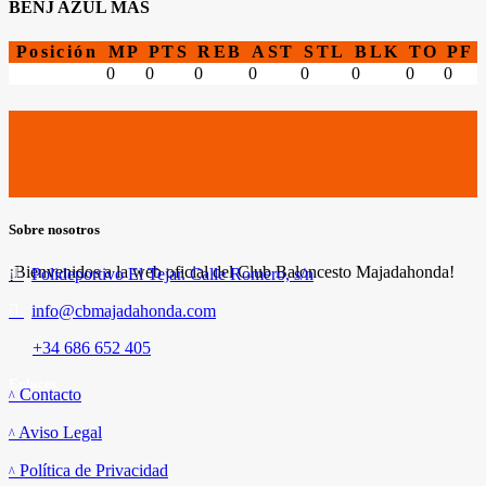
BENJ AZUL MAS
Posición
MP
PTS
REB
AST
STL
BLK
TO
PF
0
0
0
0
0
0
0
0
Sobre nosotros
¡Bienvenidos a la web oficial del Club Baloncesto Majadahonda!
Polideportivo El Tejar. Calle Romero, s/n
info@cbmajadahonda.com
+34 686 652 405
Enlaces
Contacto
Aviso Legal
Política de Privacidad