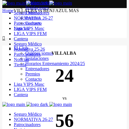
Quiénes somos
Instalaciones
Home
VILLALBA vs BENJ AZUL MAS
Seguro Médico
Entrenadores
NORMATIVA 26-27
Premios
Patrocinadores
Contacto
Noticias
Liga VIPS Masc
LIGA VIPS FEM
Cantera
Seguro Médico
El Club
Normativa 25-26
Quiénes somos
VILLALBA
Patrocinadores
Instalaciones
Noticias
Horarios Entrenamiento 2024/25
Tienda
24
Entrenadores
Premios
Contacto
Liga VIPS Masc
LIGA VIPS FEM
Cantera
vs
56
Seguro Médico
NORMATIVA 26-27
Patrocinadores