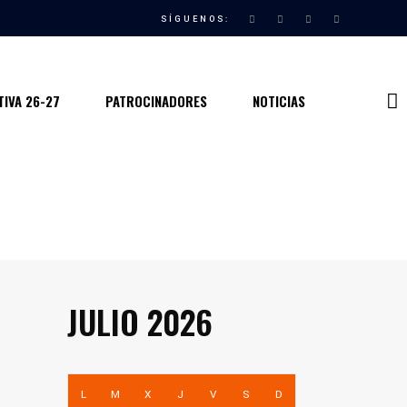
SÍGUENOS:
IVA 26-27
PATROCINADORES
NOTICIAS
JULIO 2026
L
M
X
J
V
S
D