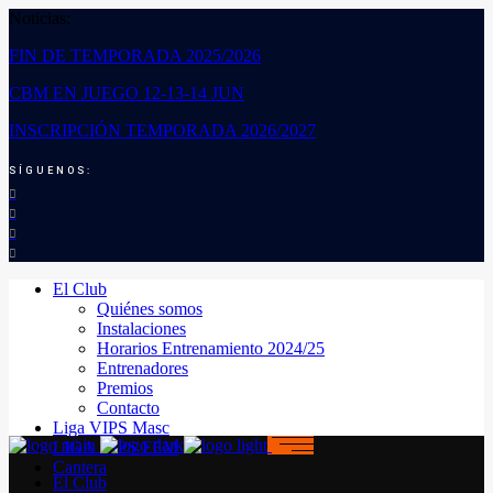
Noticias:
FIN DE TEMPORADA 2025/2026
CBM EN JUEGO 12-13-14 JUN
INSCRIPCIÓN TEMPORADA 2026/2027
SÍGUENOS:
El Club
Quiénes somos
Instalaciones
Horarios Entrenamiento 2024/25
Entrenadores
Premios
Contacto
Liga VIPS Masc
LIGA VIPS FEM
Cantera
El Club