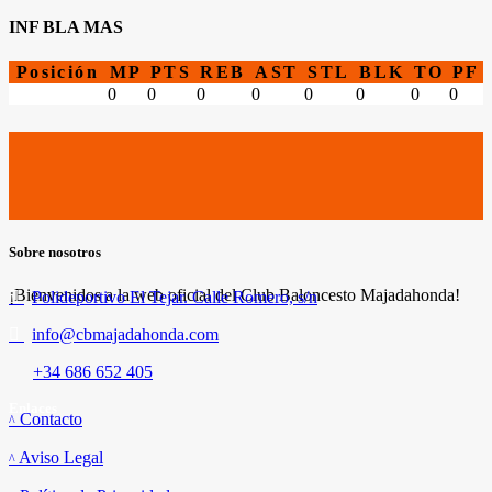
INF BLA MAS
Posición
MP
PTS
REB
AST
STL
BLK
TO
PF
0
0
0
0
0
0
0
0
Sobre nosotros
¡Bienvenidos a la web oficial del Club Baloncesto Majadahonda!
Polideportivo El Tejar. Calle Romero, s/n
info@cbmajadahonda.com
+34 686 652 405
Enlaces
Contacto
Aviso Legal