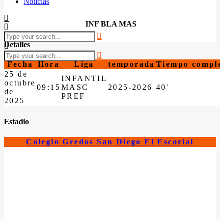
Noticias
INF BLA MAS
Detalles
Fecha
Hora
Liga
temporada
Tiempo compl
25 de
INFANTIL
octubre
09:15
MASC
2025-2026
40'
de
PREF
2025
Estadio
Colegio Gredos San Diego El Escorial