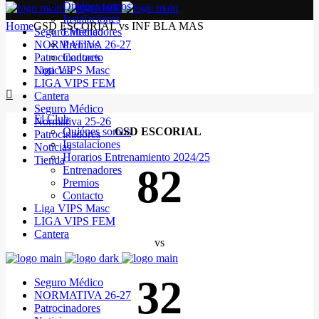
Quiénes somos
Instalaciones
Home
GSD ESCORIAL vs INF BLA MAS
Seguro Médico
Entrenadores
NORMATIVA 26-27
Premios
Patrocinadores
Contacto
Noticias
Liga VIPS Masc
LIGA VIPS FEM
Cantera
Seguro Médico
El Club
Normativa 25-26
Quiénes somos
GSD ESCORIAL
Patrocinadores
Instalaciones
Noticias
Horarios Entrenamiento 2024/25
Tienda
82
Entrenadores
Premios
Contacto
Liga VIPS Masc
LIGA VIPS FEM
Cantera
vs
32
Seguro Médico
NORMATIVA 26-27
Patrocinadores