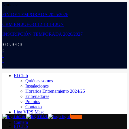
Noticias:
FIN DE TEMPORADA 2025/2026
CBM EN JUEGO 12-13-14 JUN
INSCRIPCIÓN TEMPORADA 2026/2027
SÍGUENOS:
El Club
Quiénes somos
Instalaciones
Horarios Entrenamiento 2024/25
Entrenadores
Premios
Contacto
Liga VIPS Masc
LIGA VIPS FEM
Cantera
El Club