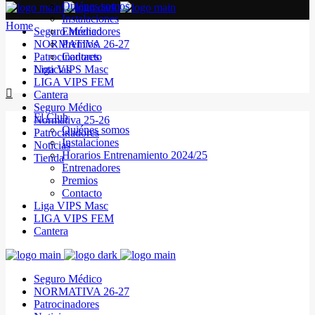
Quiénes somos
Instalaciones
Home
Seguro Médico
Entrenadores
NORMATIVA 26-27
Premios
Patrocinadores
Contacto
Noticias
Liga VIPS Masc
LIGA VIPS FEM
Cantera
Seguro Médico
El Club
Normativa 25-26
Quiénes somos
Patrocinadores
Instalaciones
Noticias
Horarios Entrenamiento 2024/25
Tienda
Entrenadores
Premios
Contacto
Liga VIPS Masc
LIGA VIPS FEM
Cantera
Seguro Médico
NORMATIVA 26-27
Patrocinadores