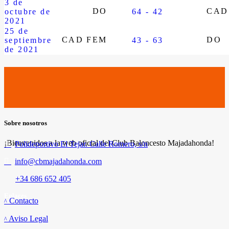
3 de
DO
CAD
octubre de
64 - 42
2021
25 de
CAD FEM
DO
septiembre
43 - 63
de 2021
Sobre nosotros
¡Bienvenidos a la web oficial del Club Baloncesto Majadahonda!
Polideportivo El Tejar. Calle Romero, s/n
info@cbmajadahonda.com
+34 686 652 405
Enlaces
Contacto
Aviso Legal