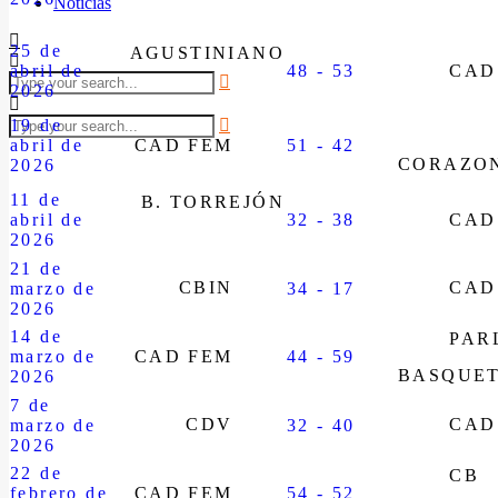
Noticias
25 de
AGUSTINIANO
abril de
48 - 53
CAD
2026
19 de
abril de
CAD FEM
51 - 42
CORAZON
2026
11 de
B. TORREJÓN
abril de
32 - 38
CAD
2026
21 de
CBIN
CAD
marzo de
34 - 17
2026
14 de
PAR
marzo de
CAD FEM
44 - 59
BASQUE
2026
7 de
CDV
CAD
marzo de
32 - 40
2026
22 de
CB
febrero de
CAD FEM
54 - 52