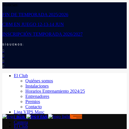
Noticias:
FIN DE TEMPORADA 2025/2026
CBM EN JUEGO 12-13-14 JUN
INSCRIPCIÓN TEMPORADA 2026/2027
SÍGUENOS:
El Club
Quiénes somos
Instalaciones
Horarios Entrenamiento 2024/25
Entrenadores
Premios
Contacto
Liga VIPS Masc
LIGA VIPS FEM
Cantera
El Club