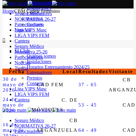
Quiénes somos
Instalaciones
Home
CBM Cadete Femenino
Seguro Médico
Entrenadores
NORMATIVA 26-27
Premios
Patrocinadores
Contacto
Noticias
Liga VIPS Masc
LIGA VIPS FEM
Cantera
Seguro Médico
El Club
Normativa 25-26
Quiénes somos
Patrocinadores
Instalaciones
Noticias
Horarios Entrenamiento 2024/25
Tienda
Fecha
Local
Resultados
Visitante
Entrenadores
Premios
30 de
CB
Contacto
mayo de
CAD FEM
37 - 65
Liga VIPS Masc
ARGANZ
2026
LIGA VIPS FEM
24 de
Cantera
C. DE
mayo de
53 - 45
CAD
MÓSTOLES
2026
Seguro Médico
CB
16 de
NORMATIVA 26-27
mayo de
ARGANZUELA
64 - 49
CAD
Patrocinadores
2026