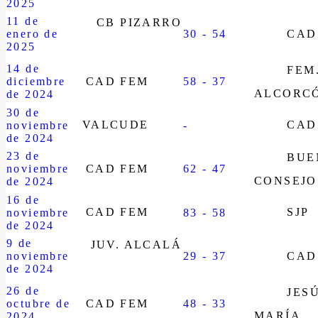
2025
11 de
CB PIZARRO
enero de
30 - 54
CAD
2025
14 de
FEM
diciembre
CAD FEM
58 - 37
ALCORC
de 2024
30 de
VALCUDE
CAD
noviembre
-
de 2024
23 de
BUE
noviembre
CAD FEM
62 - 47
CONSEJO
de 2024
16 de
CAD FEM
SJP
noviembre
83 - 58
de 2024
9 de
JUV. ALCALÁ
noviembre
29 - 37
CAD
de 2024
26 de
JES
octubre de
CAD FEM
48 - 33
MARÍA
2024