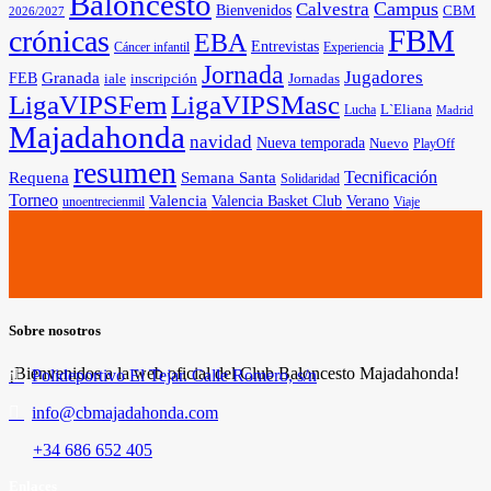
Baloncesto
Campus
Calvestra
Bienvenidos
CBM
2026/2027
FBM
crónicas
EBA
Entrevistas
Cáncer infantil
Experiencia
Jornada
Jugadores
Granada
FEB
iale
inscripción
Jornadas
LigaVIPSFem
LigaVIPSMasc
L`Eliana
Lucha
Madrid
Majadahonda
navidad
Nueva temporada
Nuevo
PlayOff
resumen
Tecnificación
Requena
Semana Santa
Solidaridad
Torneo
Valencia
Valencia Basket Club
Verano
unoentrecienmil
Viaje
Sobre nosotros
¡Bienvenidos a la web oficial del Club Baloncesto Majadahonda!
Polideportivo El Tejar. Calle Romero, s/n
info@cbmajadahonda.com
+34 686 652 405
Enlaces