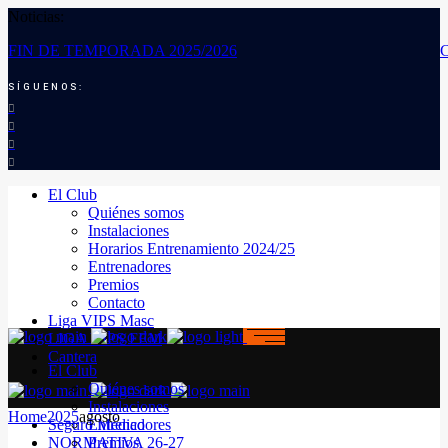
Noticias:
FIN DE TEMPORADA 2025/2026
SÍGUENOS:
El Club
Quiénes somos
Instalaciones
Horarios Entrenamiento 2024/25
Entrenadores
Premios
Contacto
Liga VIPS Masc
LIGA VIPS FEM
Cantera
El Club
Quiénes somos
Instalaciones
Home
2025
agosto
Seguro Médico
Entrenadores
NORMATIVA 26-27
Premios