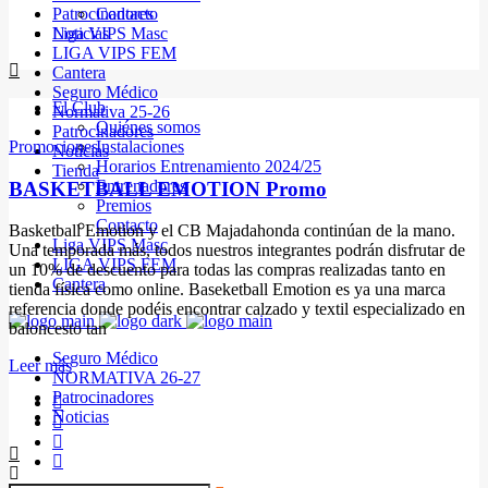
Patrocinadores
Contacto
Noticias
Liga VIPS Masc
LIGA VIPS FEM
Cantera
Seguro Médico
El Club
Normativa 25-26
Quiénes somos
Patrocinadores
Promociones
Instalaciones
Noticias
Horarios Entrenamiento 2024/25
Tienda
Entrenadores
BASKETBALL EMOTION Promo
Premios
Contacto
Basketball Emotion y el CB Majadahonda continúan de la mano.
Liga VIPS Masc
Una temporada más, todos nuestros integrantes podrán disfrutar de
LIGA VIPS FEM
un 10% de descuento para todas las compras realizadas tanto en
Cantera
tienda física como online. Baseketball Emotion es ya una marca
referencia donde podéis encontrar calzado y textil especializado en
baloncesto tan
Seguro Médico
Leer más
NORMATIVA 26-27
Patrocinadores
Noticias