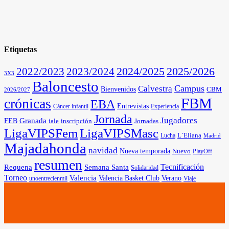
Etiquetas
2025/2026
2022/2023
2023/2024
2024/2025
3X3
Baloncesto
Campus
Calvestra
Bienvenidos
CBM
2026/2027
FBM
crónicas
EBA
Entrevistas
Cáncer infantil
Experiencia
Jornada
Jugadores
Granada
FEB
iale
inscripción
Jornadas
LigaVIPSFem
LigaVIPSMasc
L`Eliana
Lucha
Madrid
Majadahonda
navidad
Nueva temporada
Nuevo
PlayOff
resumen
Tecnificación
Requena
Semana Santa
Solidaridad
Torneo
Valencia
Valencia Basket Club
Verano
unoentrecienmil
Viaje