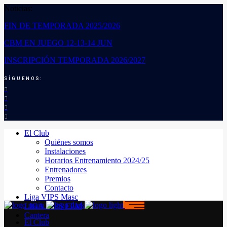
Noticias:
FIN DE TEMPORADA 2025/2026
CBM EN JUEGO 12-13-14 JUN
INSCRIPCIÓN TEMPORADA 2026/2027
SÍGUENOS:
El Club
Quiénes somos
Instalaciones
Horarios Entrenamiento 2024/25
Entrenadores
Premios
Contacto
Liga VIPS Masc
LIGA VIPS FEM
Cantera
El Club