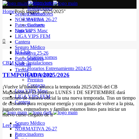
Quiénes somos
Instalaciones
Home
Posts tagged "2025/2025"
Seguro Médico
Entrenadores
NORMATIVA 26-27
Premios
Patrocinadores
Contacto
Noticias
Liga VIPS Masc
LIGA VIPS FEM
Cantera
Seguro Médico
El Club
Normativa 25-26
Quiénes somos
Patrocinadores
CBM Club
Instalaciones
Noticias
Horarios Entrenamiento 2024/25
Tienda
Entrenadores
TEMPORADA 2025/2026
Premios
Contacto
¡Vuelve la ilusión: arranca la temporada 2025/2026 del CB
Liga VIPS Masc
Majadahonda! El próximo LUNES 1 DE SEPTIEMBRE dará
LIGA VIPS FEM
comienzo de manera oficial la una nueva temporada. Tras un tiempo
Cantera
de descanso para recuperar energía y con ganas de volver a la pista,
jugadores, entrenadores y familias estamos listos para iniciar un
nuevo curso cargado de il
Seguro Médico
Leer más
NORMATIVA 26-27
Patrocinadores