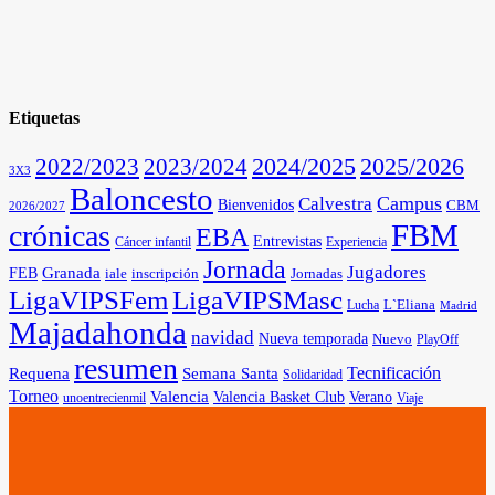
Etiquetas
2025/2026
2022/2023
2023/2024
2024/2025
3X3
Baloncesto
Campus
Calvestra
Bienvenidos
CBM
2026/2027
FBM
crónicas
EBA
Entrevistas
Cáncer infantil
Experiencia
Jornada
Jugadores
Granada
FEB
iale
inscripción
Jornadas
LigaVIPSFem
LigaVIPSMasc
L`Eliana
Lucha
Madrid
Majadahonda
navidad
Nueva temporada
Nuevo
PlayOff
resumen
Tecnificación
Requena
Semana Santa
Solidaridad
Torneo
Valencia
Valencia Basket Club
Verano
unoentrecienmil
Viaje