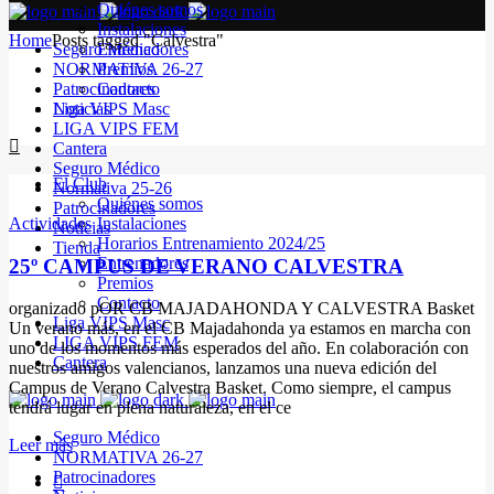
Quiénes somos
Instalaciones
Home
Posts tagged "Calvestra"
Seguro Médico
Entrenadores
NORMATIVA 26-27
Premios
Patrocinadores
Contacto
Noticias
Liga VIPS Masc
LIGA VIPS FEM
Cantera
Seguro Médico
El Club
Normativa 25-26
Quiénes somos
Patrocinadores
Actividades
Instalaciones
Noticias
Horarios Entrenamiento 2024/25
Tienda
Entrenadores
25º CAMPUS DE VERANO CALVESTRA
Premios
Contacto
organizado pOR CB MAJADAHONDA Y CALVESTRA Basket
Liga VIPS Masc
Un verano más, en el CB Majadahonda ya estamos en marcha con
LIGA VIPS FEM
uno de los momentos más esperados del año. En colaboración con
Cantera
nuestros amigos valencianos, lanzamos una nueva edición del
Campus de Verano Calvestra Basket. Como siempre, el campus
tendrá lugar en plena naturaleza, en el ce
Seguro Médico
Leer más
NORMATIVA 26-27
Patrocinadores