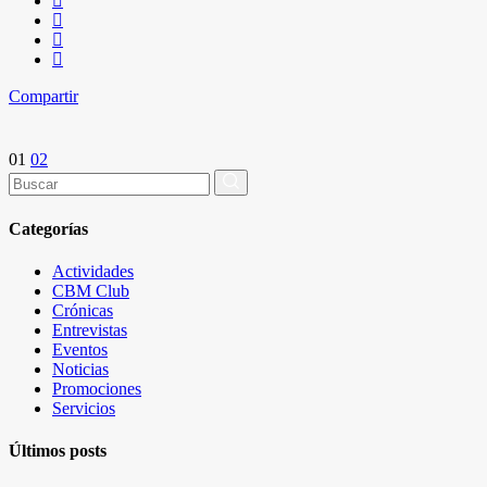
Compartir
Paginación
01
02
Buscar
por:
de
Categorías
entradas
Actividades
CBM Club
Crónicas
Entrevistas
Eventos
Noticias
Promociones
Servicios
Últimos posts