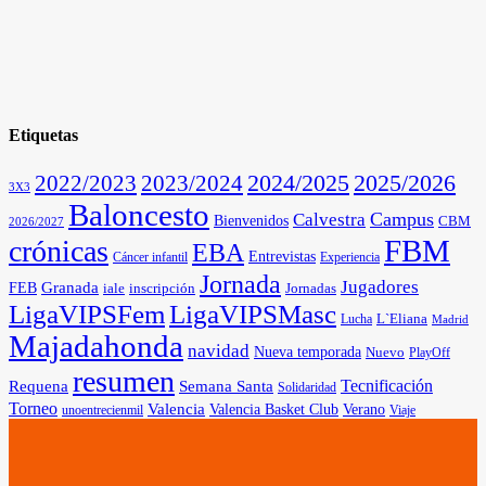
Etiquetas
2025/2026
2022/2023
2023/2024
2024/2025
3X3
Baloncesto
Campus
Calvestra
Bienvenidos
CBM
2026/2027
FBM
crónicas
EBA
Entrevistas
Cáncer infantil
Experiencia
Jornada
Jugadores
Granada
FEB
iale
inscripción
Jornadas
LigaVIPSFem
LigaVIPSMasc
L`Eliana
Lucha
Madrid
Majadahonda
navidad
Nueva temporada
Nuevo
PlayOff
resumen
Tecnificación
Requena
Semana Santa
Solidaridad
Torneo
Valencia
Valencia Basket Club
Verano
unoentrecienmil
Viaje