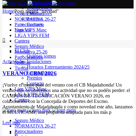
Quiénes somos
Instalaciones
Home
Posts tagged "navidad"
Seguro Médico
Entrenadores
NORMATIVA 26-27
Premios
Patrocinadores
Contacto
Noticias
Liga VIPS Masc
LIGA VIPS FEM
Cantera
Seguro Médico
El Club
Normativa 25-26
Quiénes somos
Patrocinadores
Actividades
Instalaciones
Noticias
Horarios Entrenamiento 2024/25
Tienda
Entrenadores
VERANO CBM 2026
Premios
Contacto
¡Vuelve el mejor plan del verano con el CB Majadahonda! Un
Liga VIPS Masc
verano más os ofrecemos una actividad que no os podéis perder: el
LIGA VIPS FEM
CAMPUS DE TECNIFICACIÓN VERANO 2026, en
Cantera
colaboración con la Concejalía de Deportes del Excmo.
Ayuntamiento de Majadahonda y como novedad este año, lanzamos
el MULTICAMP, una propuesta adaptada para los más p
Seguro Médico
Leer más
NORMATIVA 26-27
Patrocinadores