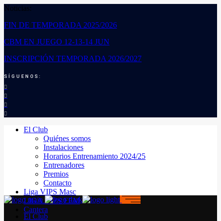
Noticias:
FIN DE TEMPORADA 2025/2026
CBM EN JUEGO 12-13-14 JUN
INSCRIPCIÓN TEMPORADA 2026/2027
SÍGUENOS:
El Club
Quiénes somos
Instalaciones
Horarios Entrenamiento 2024/25
Entrenadores
Premios
Contacto
Liga VIPS Masc
LIGA VIPS FEM
Cantera
El Club