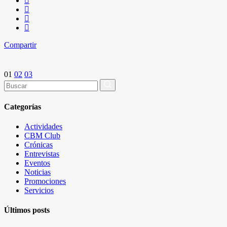
Compartir
Paginación
01
02
03
Buscar
por:
de
Categorías
entradas
Actividades
CBM Club
Crónicas
Entrevistas
Eventos
Noticias
Promociones
Servicios
Últimos posts