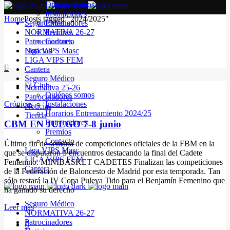
Quiénes somos
Instalaciones
Home
Posts tagged "2024/2025"
Seguro Médico
Entrenadores
NORMATIVA 26-27
Premios
Patrocinadores
Contacto
Noticias
Liga VIPS Masc
LIGA VIPS FEM
Cantera
Seguro Médico
El Club
Normativa 25-26
Quiénes somos
Patrocinadores
Crónicas
Instalaciones
Noticias
Horarios Entrenamiento 2024/25
Tienda
Entrenadores
CBM EN JUEGO 7-8 junio
Premios
Contacto
Último fin de semana de competiciones oficiales de la FBM en la
Liga VIPS Masc
que se disputaron 5 encuentros destacando la final del Cadete
LIGA VIPS FEM
Femenino. MINIBASKET CADETES Finalizan las competiciones
Cantera
de la Federación de Baloncesto de Madrid por esta temporada. Tan
sólo restará la IV Copa Puleva Tido para el Benjamín Femenino que
ha ganado su derecho
Seguro Médico
Leer más
NORMATIVA 26-27
Patrocinadores