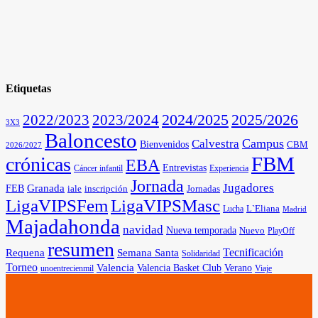
Etiquetas
2025/2026
2022/2023
2023/2024
2024/2025
3X3
Baloncesto
Campus
Calvestra
Bienvenidos
CBM
2026/2027
FBM
crónicas
EBA
Entrevistas
Cáncer infantil
Experiencia
Jornada
Jugadores
Granada
FEB
iale
inscripción
Jornadas
LigaVIPSFem
LigaVIPSMasc
L`Eliana
Lucha
Madrid
Majadahonda
navidad
Nueva temporada
Nuevo
PlayOff
resumen
Tecnificación
Requena
Semana Santa
Solidaridad
Torneo
Valencia
Valencia Basket Club
Verano
unoentrecienmil
Viaje