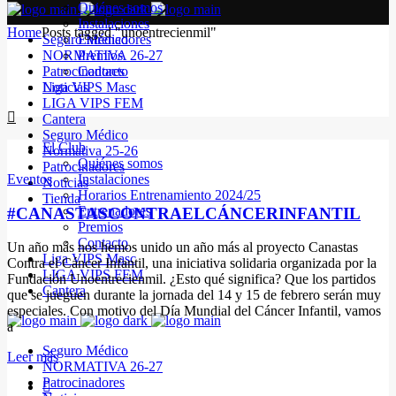
Quiénes somos
Instalaciones
Home
Posts tagged "unoentrecienmil"
Seguro Médico
Entrenadores
NORMATIVA 26-27
Premios
Patrocinadores
Contacto
Noticias
Liga VIPS Masc
LIGA VIPS FEM
Cantera
Seguro Médico
El Club
Normativa 25-26
Quiénes somos
Patrocinadores
Eventos
Instalaciones
Noticias
Horarios Entrenamiento 2024/25
Tienda
Entrenadores
#CANASTASCONTRAELCÁNCERINFANTIL
Premios
Contacto
Un año más nos hemos unido un año más al proyecto Canastas
Liga VIPS Masc
Contra el Cáncer Infantil, una iniciativa solidaria organizada por la
LIGA VIPS FEM
Fundación Unoentrecienmil. ¿Esto qué significa? Que los partidos
Cantera
que se jueguen durante la jornada del 14 y 15 de febrero serán muy
especiales. Con motivo del Día Mundial del Cáncer Infantil, vamos
a
Seguro Médico
Leer más
NORMATIVA 26-27
Patrocinadores