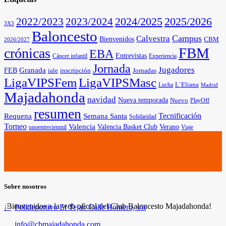
2025/2026
2022/2023
2023/2024
2024/2025
3X3
Baloncesto
Campus
Calvestra
Bienvenidos
CBM
2026/2027
FBM
crónicas
EBA
Entrevistas
Cáncer infantil
Experiencia
Jornada
Jugadores
Granada
FEB
iale
inscripción
Jornadas
LigaVIPSFem
LigaVIPSMasc
L`Eliana
Lucha
Madrid
Majadahonda
navidad
Nueva temporada
Nuevo
PlayOff
resumen
Tecnificación
Requena
Semana Santa
Solidaridad
Torneo
Valencia
Valencia Basket Club
Verano
unoentrecienmil
Viaje
Sobre nosotros
¡Bienvenidos a la web oficial del Club Baloncesto Majadahonda!
Polideportivo El Tejar. Calle Romero, s/n
info@cbmajadahonda.com