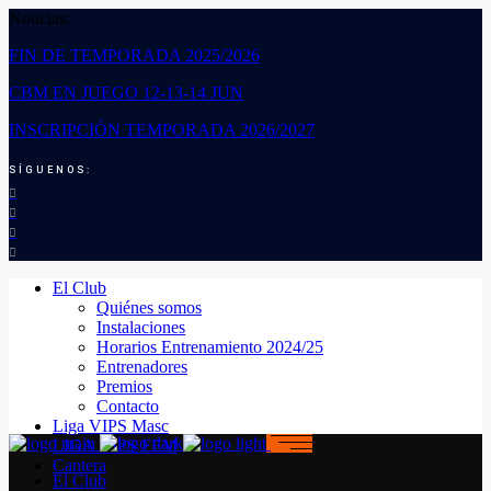
Noticias:
FIN DE TEMPORADA 2025/2026
CBM EN JUEGO 12-13-14 JUN
INSCRIPCIÓN TEMPORADA 2026/2027
SÍGUENOS:
El Club
Quiénes somos
Instalaciones
Horarios Entrenamiento 2024/25
Entrenadores
Premios
Contacto
Liga VIPS Masc
LIGA VIPS FEM
Cantera
El Club