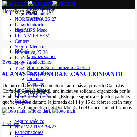
Quiénes somos
Instalaciones
Home
Posts tagged "CBM"
Seguro Médico
Entrenadores
NORMATIVA 26-27
Premios
Patrocinadores
Contacto
Noticias
Liga VIPS Masc
LIGA VIPS FEM
Cantera
Seguro Médico
El Club
Normativa 25-26
Quiénes somos
Patrocinadores
Eventos
Instalaciones
Noticias
Horarios Entrenamiento 2024/25
Tienda
Entrenadores
#CANASTASCONTRAELCÁNCERINFANTIL
Premios
Contacto
Un año más nos hemos unido un año más al proyecto Canastas
Liga VIPS Masc
Contra el Cáncer Infantil, una iniciativa solidaria organizada por la
LIGA VIPS FEM
Fundación Unoentrecienmil. ¿Esto qué significa? Que los partidos
Cantera
que se jueguen durante la jornada del 14 y 15 de febrero serán muy
especiales. Con motivo del Día Mundial del Cáncer Infantil, vamos
a
Seguro Médico
Leer más
NORMATIVA 26-27
Patrocinadores