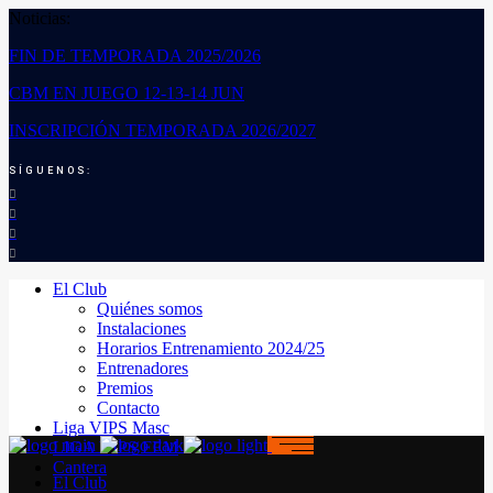
Noticias:
FIN DE TEMPORADA 2025/2026
CBM EN JUEGO 12-13-14 JUN
INSCRIPCIÓN TEMPORADA 2026/2027
SÍGUENOS:
El Club
Quiénes somos
Instalaciones
Horarios Entrenamiento 2024/25
Entrenadores
Premios
Contacto
Liga VIPS Masc
LIGA VIPS FEM
Cantera
El Club