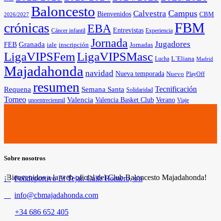
Baloncesto
Campus
Calvestra
Bienvenidos
CBM
2026/2027
FBM
crónicas
EBA
Entrevistas
Cáncer infantil
Experiencia
Jornada
Jugadores
Granada
FEB
iale
inscripción
Jornadas
LigaVIPSFem
LigaVIPSMasc
L`Eliana
Lucha
Madrid
Majadahonda
navidad
Nueva temporada
Nuevo
PlayOff
resumen
Tecnificación
Requena
Semana Santa
Solidaridad
Torneo
Valencia
Valencia Basket Club
Verano
unoentrecienmil
Viaje
Sobre nosotros
¡Bienvenidos a la web oficial del Club Baloncesto Majadahonda!
Polideportivo El Tejar. Calle Romero, s/n
info@cbmajadahonda.com
+34 686 652 405