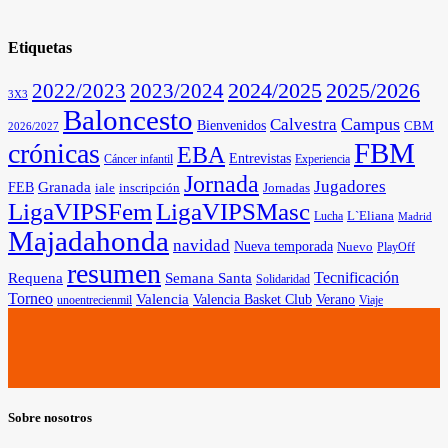
Etiquetas
2025/2026
2022/2023
2023/2024
2024/2025
3X3
Baloncesto
Campus
Calvestra
Bienvenidos
CBM
2026/2027
FBM
crónicas
EBA
Entrevistas
Cáncer infantil
Experiencia
Jornada
Jugadores
Granada
FEB
iale
inscripción
Jornadas
LigaVIPSFem
LigaVIPSMasc
L`Eliana
Lucha
Madrid
Majadahonda
navidad
Nueva temporada
Nuevo
PlayOff
resumen
Tecnificación
Requena
Semana Santa
Solidaridad
Torneo
Valencia
Valencia Basket Club
Verano
unoentrecienmil
Viaje
Sobre nosotros