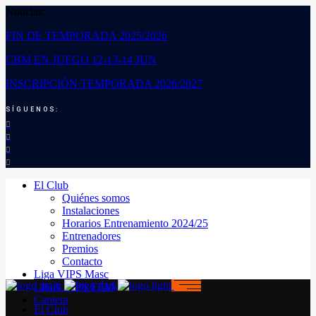
Noticias:
FIN DE TEMPORADA 2025/2026
CBM EN JUEGO 12-13-14 JUN
INSCRIPCIÓN TEMPORADA 2026/2027
SÍGUENOS:
El Club
Quiénes somos
Instalaciones
Horarios Entrenamiento 2024/25
Entrenadores
Premios
Contacto
Liga VIPS Masc
LIGA VIPS FEM
Cantera
El Club