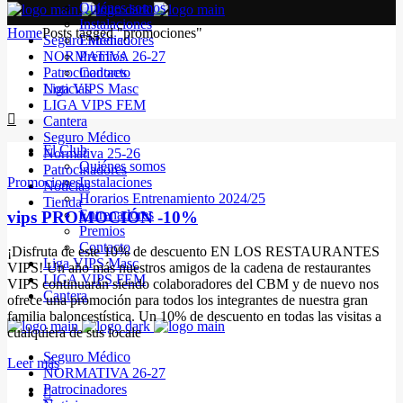
Quiénes somos
Instalaciones
Home
Posts tagged "promociones"
Seguro Médico
Entrenadores
NORMATIVA 26-27
Premios
Patrocinadores
Contacto
Noticias
Liga VIPS Masc
LIGA VIPS FEM
Cantera
Seguro Médico
El Club
Normativa 25-26
Quiénes somos
Patrocinadores
Promociones
Instalaciones
Noticias
Horarios Entrenamiento 2024/25
Tienda
Entrenadores
vips PROMOCIÓN -10%
Premios
Contacto
¡Disfruta de este 10% de descuento EN LOS RESTAURANTES
Liga VIPS Masc
VIPS! Un año más nuestros amigos de la cadena de restaurantes
LIGA VIPS FEM
VIPS continuarán siendo colaboradores del CBM y de nuevo nos
Cantera
ofrece una promoción para todos los integrantes de nuestra gran
familia baloncestística. Un 10% de descuento en todas las visitas a
cualquiera de sus locale
Seguro Médico
Leer más
NORMATIVA 26-27
Patrocinadores