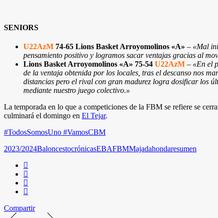
SENIORS
U22AzM
74-65 Lions Basket Arroyomolinos «A»
–
«Mal in
pensamiento positivo y logramos sacar ventajas gracias al mov
Lions Basket Arroyomolinos «A»
75-54
U22AzM
–
«En el p
de la ventaja obtenida por los locales, tras el descanso nos m
distancias pero el rival con gran madurez logra dosificar los úl
mediante nuestro juego colectivo.
»
La temporada en lo que a competiciones de la FBM se refiere se cerrar
culminará el domingo en
El Tejar
.
#TodosSomosUno #VamosCBM
2023/2024
Baloncesto
crónicas
EBA
FBM
Majadahonda
resumen
Compartir