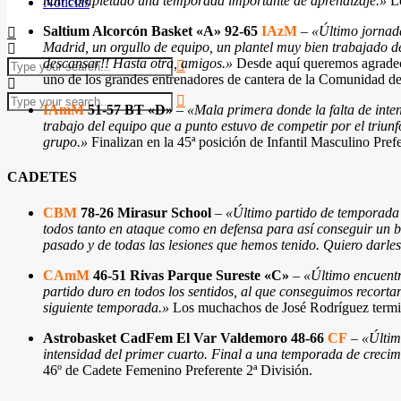
han completado una temporada importante de aprendizaje.»
Lo
Noticias
Saltium Alcorcón Basket «A» 92-65
IAzM
–
«Último jornada
Madrid, un orgullo de equipo, un plantel muy bien trabajado de
descansar!! Hasta otra, amigos.»
Desde aquí queremos agradecer
uno de los grandes entrenadores de cantera de la Comunidad de
IAmM
51-57 BT «D»
–
«Mala primera donde la falta de inten
trabajo del equipo que a punto estuvo de competir por el triunf
grupo.»
Finalizan en la 45ª posición de Infantil Masculino Prefe
CADETES
CBM
78-26 Mirasur School
–
«Último partido de temporada d
todos tanto en ataque como en defensa para así conseguir un b
pasado y de todas las lesiones que hemos tenido. Quiero darles l
CAmM
46-51 Rivas Parque Sureste «C»
–
«Último encuentr
partido duro en todos los sentidos, al que conseguimos recortar
siguiente temporada.»
Los muchachos de José Rodríguez termina
Astrobasket CadFem El Var Valdemoro 48-66
CF
–
«Últim
intensidad del primer cuarto. Final a una temporada de creci
46º de Cadete Femenino Preferente 2ª División.