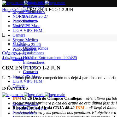
Quiénes somos
Instalaciones
Home
Crónicas
CBM EN JUEGO 1-2 JUN
Seguro Médico
Entrenadores
NORMATIVA 26-27
Premios
Patrocinadores
Contacto
Noticias
Liga VIPS Masc
LIGA VIPS FEM
Cantera
Seguro Médico
El Club
Normativa 25-26
Quiénes somos
Patrocinadores
Crónicas
Instalaciones
Noticias
4 de junio de 2024
Horarios Entrenamiento 2024/25
Tienda
Entrenadores
Premios
CBM EN JUEGO 1-2 JUN
Contacto
Liga VIPS Masc
La penúltima jornada de competición nos dejó 4 partidos con victoria
LIGA VIPS FEM
Cantera
INFANTILES
INM
63-26 Distrito Olímpico Canillejas
–
«Penúltimo partido
aseguramos la primera plaza del grupo de esta última fase de
Seguro Médico
Ricopia Funbal Alcalá CBJA 48-42
INM
–
«Y llegó el últi
NORMATIVA 26-27
mucho en defensa y las perdidas nos penalizan. El objetivo er
Patrocinadores