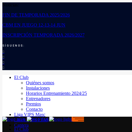
Noticias:
FIN DE TEMPORADA 2025/2026
CBM EN JUEGO 12-13-14 JUN
INSCRIPCIÓN TEMPORADA 2026/2027
SÍGUENOS:
El Club
Quiénes somos
Instalaciones
Horarios Entrenamiento 2024/25
Entrenadores
Premios
Contacto
Liga VIPS Masc
LIGA VIPS FEM
Cantera
El Club