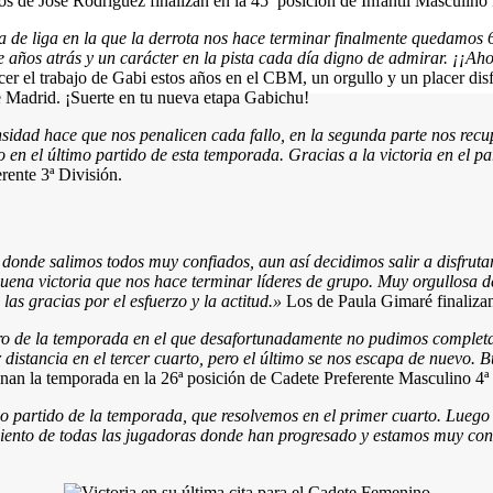
s de José Rodríguez finalizan en la 45ª posición de Infantil Masculino 
 de liga en la que la derrota nos hace terminar finalmente quedamos 
 años atrás y un carácter en la pista cada día digno de admirar. ¡¡Ah
 el trabajo de Gabi estos años en el CBM, un orgullo y un placer disf
 Madrid. ¡Suerte en tu nueva etapa Gabichu!
sidad hace que nos penalicen cada fallo, en la segunda parte nos recu
o en el último partido de esta temporada. Gracias a la victoria en el p
rente 3ª División.
onde salimos todos muy confiados, aun así decidimos salir a disfruta
uena victoria que nos hace terminar líderes de grupo.
Muy orgullosa de
as gracias por el esfuerzo y la actitud.»
Los de Paula Gimaré finalizan
o de la temporada en el que desafortunadamente no pudimos completar e
 distancia en el tercer cuarto, pero el último se nos escapa de nuevo. B
n la temporada en la 26ª posición de Cadete Preferente Masculino 4ª 
o partido de la temporada, que resolvemos en el primer cuarto. Luego
miento de todas las jugadoras donde han progresado y estamos muy cont