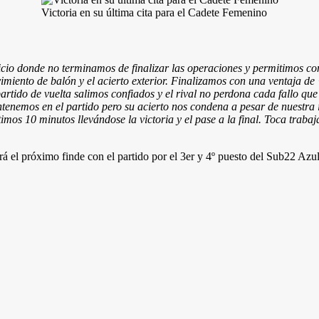
Victoria en su última cita para el Cadete Femenino
icio donde no terminamos de finalizar las operaciones y permitimos co
imiento de balón y el acierto exterior. Finalizamos con una ventaja de
artido de vuelta salimos confiados y el rival no perdona cada fallo q
antenemos en el partido pero su acierto nos condena a pesar de nuestr
timos 10 minutos llevándose la victoria y el pase a la final. Toca traba
á el próximo finde con el partido por el 3er y 4º puesto del Sub22 Azu