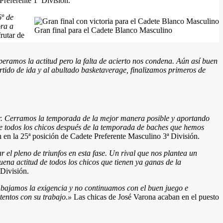
Preferente 1ª División.
6º de
ora a
Gran final para el Cadete Blanco Masculino
rutar de
peramos la actitud pero la falta de acierto nos condena. Aún así buen
artido de ida y al abultado basketaverage, finalizamos primeros de
r.
Cerramos la temporada de la mejor manera posible y aportando
 todos los chicos después de la temporada de baches que hemos
 en la 25ª posición de Cadete Preferente Masculino 3ª División.
l pleno de triunfos en esta fase. Un rival que nos plantea un
uena actitud de todos los chicos que tienen ya ganas de la
División.
 bajamos la exigencia y no continuamos con el buen juego e
entos con su trabajo.»
Las chicas de José Varona acaban en el puesto