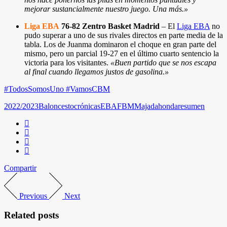
mejorar sustancialmente nuestro juego. Una más.
»
Liga EBA
76-82 Zentro Basket Madrid
– El
Liga EBA
no
pudo superar a uno de sus rivales directos en parte media de la
tabla. Los de Juanma dominaron el choque en gran parte del
mismo, pero un parcial 19-27 en el último cuarto sentencio la
victoria para los visitantes.
«
Buen partido que se nos escapa
al final cuando llegamos justos de gasolina.
»
#TodosSomosUno #VamosCBM
2022/2023
Baloncesto
crónicas
EBA
FBM
Majadahonda
resumen
Compartir
Previous
Next
Related posts