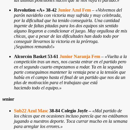
las últimas posesiones hacen que se nos vaya el partido.
»
Revolution «A» 38-42
Junior Azul Fem
–
«Volvemos del
parón navideño con victoria muy sufrida y muy celebrada,
por la dificultad que ha tenido conseguirla. Una cantidad
ingente de faltas pitadas para los dos equipos sin sentido
alguno llegaron a condicionar el juego. Muy orgullosa de mis
chicas, que a pesar de las dificultades han dado todo por
conseguir llevarnos la victoria en la prórroga.
¡Seguimos remando!»
Alcorcón Basket 53-61
Junior Naranja Fem
–
«
Vuelta a la
competición tras un mes, nos cuesta entrar en el partido pero
en el segundo cuarto empezamos a rodar. Ya en la segunda
parte conseguimos mantener la ventaja pese a la tensión que
había en el campo hasta el final de un partido que nos da un
plus de motivación para el trabajazo que está
haciendo todo el equipo.
»
senior
Sub22 Azul Masc
38-84 Colegio Joyfe –
«
Mal partido de
los chicos que en ocasiones incluso parecía que no estábamos
jugando a nuestros deporte. Toca currar mucho en la semana
para arreglar los errores.
»