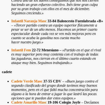
Contra uno de los líderes conseguimos que nos nos cierren
haciendo un gran esfuerzo colectivo. Inés tiene gran culpa
por su gran trabajo con ellos en el mes de diciembre.
Seguimos creciendo.»
Infantil Naranja Masc
33-84 Baloncesto Fuenlabrada «B»
–
«Tercer partido contra un equipo superior físicamente a
pesar se ser de un año menos. Hacemos un primer cuarto
espectacular donde cada vez se ven más mejoras pero en
cuanto se acaba la gasolina nos cuesta mucho
hacer nuestro juego.
»
Infantil Fem
22-72 Menesiano
–
«Partido en el que el rival
es muy superior pero muy contenta con el trabajo de todas
las jugadoras, nos cierran en el último cuarto estando en
ataque muy bien. Seguimos trabajando.
»
cadete
Cadete Verde Masc
37-55 CDV
–
«
Buen juego contra el
segundo clasificado del grupo donde tuvimos muy buenos
momentos, pero en el que faltó mucha concentración para
alguno a la hora de entrar a jugar lo que lastró las pocas
opciones que te puedan dar estos equipos.
»
Cadete Amarillo Masc
19-106 Colegio Joyfe
– Decíamos