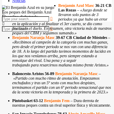
Noticias
Benjamín Azul Masc
36-21 CB
Las Rozas
–
«
Juego donde se
Los peques del Benjamín Azul
llevaron solo puntos de 3
Masculino disfrutando
periodos ya que hubo un error
en la aplicación y al finalizar el 3er cuarto, se dio como
finalizado el duelo. En resumen, otra victoria más de nuestros
peques del CBM y seguimos sumando.
»
Benjamín Naranja Masc
39-67 CB Ciudad de Móstoles
–
«
Recibimos al campeón de la categoría con muchas ganas,
pero desde el primer periodo se nos van con una diferencia
de 18. A lo largo del partido tuvimos momentos de lucidez en
los que nos veníamos arriba, pero siempre estando a
remolque del rival. Una pena y a seguir
trabajando para resarcirnos mañana mismo frente Aristos.
»
Baloncesto Aristos 56-89
Benjamín Naranja Masc
–
«
Partido con mucho ritmo de anotación. Empezamos
enchufados y tras un 5º sexto con muchos despistes,
terminamos el partido con un 6º periodo sensacional que nos
da la sexta victoria en la temporada y la primera de 2023.
»
Pintobasket 63-12
Benjamín Fem
– Dura derrota de
nuestras peques contra un rival superior física y técnicamente.
San Ignacio Torrelodones 78-63
Alevín Amarillo Masc
–