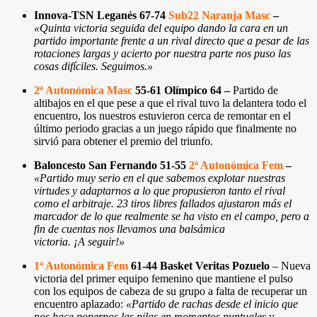
Innova-TSN Leganés 67-74
Sub22 Naranja Masc
–
«
Quinta victoria seguida del equipo dando la cara en un
partido importante frente a un rival directo que a pesar de las
rotaciones largas y acierto por nuestra parte nos puso las
cosas difíciles. Seguimos.
»
2ª Autonómica Masc
55-61 Olímpico 64
–
Partido de
altibajos en el que pese a que el rival tuvo la delantera todo el
encuentro, los nuestros estuvieron cerca de remontar en el
último periodo gracias a un juego rápido que finalmente no
sirvió para obtener el premio del triunfo.
Baloncesto San Fernando 51-55
2ª Autonómica Fem
–
«
Partido muy serio en el que sabemos explotar nuestras
virtudes y adaptarnos a lo que propusieron tanto el rival
como el arbitraje. 23 tiros libres fallados ajustaron más el
marcador de lo que realmente se ha visto en el campo, pero a
fin de cuentas nos llevamos una balsámica
victoria. ¡A seguir!
»
1ª Autonómica Fem
61-44 Basket Veritas Pozuelo
– Nueva
victoria del primer equipo femenino que mantiene el pulso
con los equipos de cabeza de su grupo a falta de recuperar un
encuentro aplazado:
«Partido de rachas desde el inicio que
nos hace ponernos las pilas en momentos puntuales y