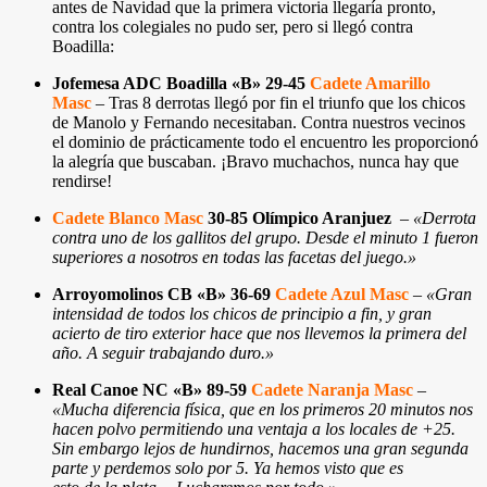
antes de Navidad que la primera victoria llegaría pronto,
contra los colegiales no pudo ser, pero si llegó contra
Boadilla:
Jofemesa ADC Boadilla «B» 29-45
Cadete Amarillo
Masc
– Tras 8 derrotas llegó por fin el triunfo que los chicos
de Manolo y Fernando necesitaban. Contra nuestros vecinos
el dominio de prácticamente todo el encuentro les proporcionó
la alegría que buscaban. ¡Bravo muchachos, nunca hay que
rendirse!
Cadete Blanco Masc
30-85 Olímpico Aranjuez
–
«Derrota
contra uno de los gallitos del grupo. Desde el minuto 1 fueron
superiores a nosotros en todas las facetas del juego.
»
Arroyomolinos CB «B» 36-69
Cadete Azul Masc
–
«
Gran
intensidad de todos los chicos de principio a fin, y gran
acierto de tiro exterior hace que nos llevemos la primera del
año. A seguir trabajando duro.
»
Real Canoe NC «B» 89-59
Cadete Naranja Masc
–
«Mucha diferencia física, que en los primeros 20 minutos nos
hacen polvo permitiendo una ventaja a los locales de +25.
Sin embargo lejos de hundirnos, hacemos una gran segunda
parte y perdemos solo por 5. Ya hemos visto que es