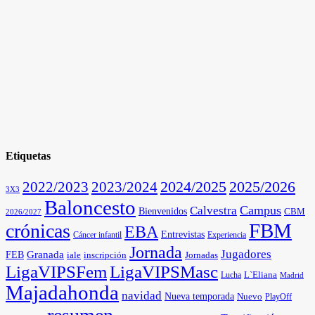
Etiquetas
2025/2026
2022/2023
2023/2024
2024/2025
3X3
Baloncesto
Campus
Calvestra
Bienvenidos
CBM
2026/2027
FBM
crónicas
EBA
Entrevistas
Cáncer infantil
Experiencia
Jornada
Jugadores
Granada
FEB
iale
inscripción
Jornadas
LigaVIPSFem
LigaVIPSMasc
L`Eliana
Lucha
Madrid
Majadahonda
navidad
Nueva temporada
Nuevo
PlayOff