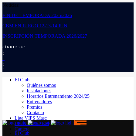
Noticias:
FIN DE TEMPORADA 2025/2026
CBM EN JUEGO 12-13-14 JUN
INSCRIPCIÓN TEMPORADA 2026/2027
SÍGUENOS:
El Club
Quiénes somos
Instalaciones
Horarios Entrenamiento 2024/25
Entrenadores
Premios
Contacto
Liga VIPS Masc
LIGA VIPS FEM
Cantera
El Club