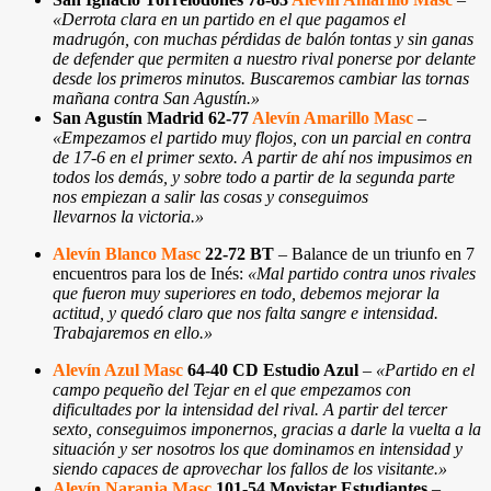
«Derrota clara en un partido en el que pagamos el
madrugón, con muchas pérdidas de balón tontas y sin ganas
de defender que permiten a nuestro rival ponerse por delante
desde los primeros minutos. Buscaremos cambiar las tornas
mañana contra San Agustín.
»
San Agustín Madrid 62-77
Alevín Amarillo Masc
–
«Empezamos el partido muy flojos, con un parcial en contra
de 17-6 en el primer sexto. A partir de ahí nos impusimos en
todos los demás, y sobre todo a partir de la segunda parte
nos empiezan a salir las cosas y conseguimos
llevarnos la victoria.
»
Alevín Blanco Masc
22-72 BT
– Balance de un triunfo en 7
encuentros para los de Inés:
«Mal partido contra unos rivales
que fueron muy superiores en todo, debemos mejorar la
actitud, y quedó claro que nos falta sangre e intensidad.
Trabajaremos en ello.
»
Alevín Azul Masc
64-40 CD Estudio Azul
–
«
Partido en el
campo pequeño del Tejar en el que empezamos con
dificultades por la intensidad del rival. A partir del tercer
sexto, conseguimos imponernos, gracias a darle la vuelta a la
situación y ser nosotros los que dominamos en intensidad y
siendo capaces de aprovechar los fallos de los visitante.
»
Alevín Naranja Masc
101-54 Movistar Estudiantes
–