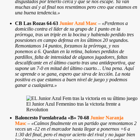
disgustados por tenerlo cerca y que se nos escape. Ya van
muchas así y al final nos resentimos pero creo que estamos en
una buena tendencia.»
CB Las Rozas 64-63
Junior Azul Masc
–
«Perdemos a
domicilio contra el líder de su grupo de 1 punto en la
prórroga, tras un triple en la bocina y habiendo perdido tres
posesiones en campo defensa en los últimos 20 segundos.
Remontamos 14 puntos, forzamos la prórroga, y nos
ponemos a 6.
Quedan en la retina, balones perdidos de
pardillos, falta de intensidad de algunos jugadores, faltas
descalificante en el último cuarto tras una antideportiva, que
supone un 7-0 en mitad del último cuarto… Una pena. Aquí
se aprende o se gana, espero que sirva de lección. La nota
positiva es que estamos a buen nivel de juego y podemos
ganar a cualquiera.
»
El Junior Azul Femenino tras la victoria frente a
Revolution
Baloncesto Fuenlabrada «B»
70-68
Junior Naranja
Masc
–
«
Caímos finalmente en un partido que remontamos 2
veces un -12 en el marcador hasta llegar a ponernos +6 a
1:30 del final, pero el mayor acierto del rival y no jugar bien