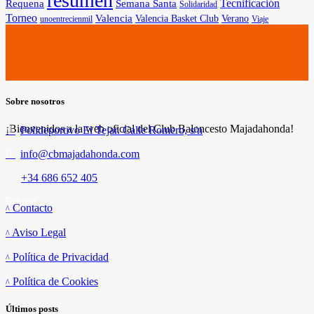
resumen
Tecnificación
Requena
Semana Santa
Solidaridad
Torneo
Valencia
Valencia Basket Club
Verano
unoentrecienmil
Viaje
Sobre nosotros
¡Bienvenidos a la web oficial del Club Baloncesto Majadahonda!
Polideportivo El Tejar. Calle Romero, s/n
info@cbmajadahonda.com
+34 686 652 405
Enlaces
Contacto
Aviso Legal
Política de Privacidad
Política de Cookies
Últimos posts