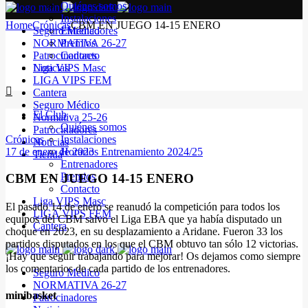
Quiénes somos
Instalaciones
Home
Crónicas
CBM EN JUEGO 14-15 ENERO
Seguro Médico
Entrenadores
NORMATIVA 26-27
Premios
Patrocinadores
Contacto
Noticias
Liga VIPS Masc
LIGA VIPS FEM
Cantera
Seguro Médico
El Club
Normativa 25-26
Quiénes somos
Patrocinadores
Crónicas
Instalaciones
Noticias
17 de enero de 2023
Horarios Entrenamiento 2024/25
Tienda
Entrenadores
Premios
CBM EN JUEGO 14-15 ENERO
Contacto
Liga VIPS Masc
El pasado 14 de enero se reanudó la competición para todos los
LIGA VIPS FEM
equipos del CBM salvo el Liga EBA que ya había disputado un
Cantera
choque en 2023, en su desplazamiento a Aridane. Fueron 33 los
partidos disputados en los que el CBM obtuvo tan sólo 12 victorias.
¡Hay que seguir trabajando para mejorar! Os dejamos como siempre
los comentarios de cada partido de los entrenadores.
Seguro Médico
NORMATIVA 26-27
minibasket
Patrocinadores