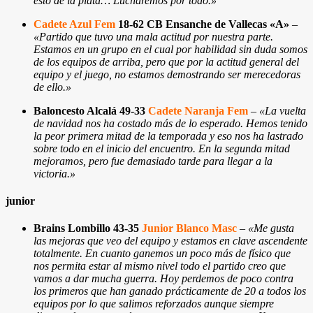
esto de la plata… Lucharemos por todo.»
Cadete Azul Fem
18-62 CB Ensanche de Vallecas «A»
–
«Partido que tuvo una mala actitud por nuestra parte.
Estamos en un grupo en el cual por habilidad sin duda somos
de los equipos de arriba, pero que por la actitud general del
equipo y el juego, no estamos demostrando ser merecedoras
de ello.»
Baloncesto Alcalá 49-33
Cadete Naranja Fem
–
«La vuelta
de navidad nos ha costado más de lo esperado. Hemos tenido
la peor primera mitad de la temporada y eso nos ha lastrado
sobre todo en el inicio del encuentro. En la segunda mitad
mejoramos, pero fue demasiado tarde para llegar a la
victoria.»
junior
Brains Lombillo 43-35
Junior Blanco Masc
–
«Me gusta
las mejoras que veo del equipo y estamos en clave ascendente
totalmente. En cuanto ganemos un poco más de físico que
nos permita estar al mismo nivel todo el partido creo que
vamos a dar mucha guerra. Hoy perdemos de poco contra
los primeros que han ganado prácticamente de 20 a todos los
equipos por lo que salimos reforzados aunque siempre