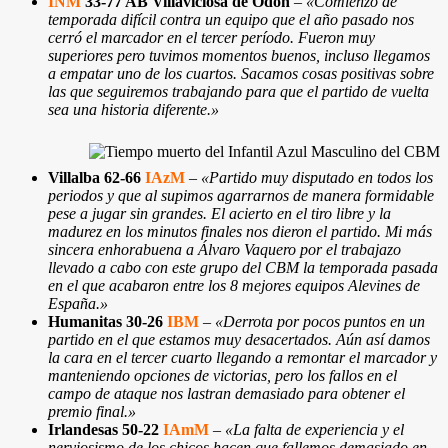
INM
33-77 AB Villaviciosa de Odón
–
«Comienzo de
temporada difícil contra un equipo que el año pasado nos
cerró el marcador en el tercer período. Fueron muy
superiores pero tuvimos momentos buenos, incluso llegamos
a empatar uno de los cuartos. Sacamos cosas positivas sobre
las que seguiremos trabajando para que el partido de vuelta
sea una historia diferente.»
Villalba 62-66
IAzM
–
«Partido muy disputado en todos los
periodos y que al supimos agarrarnos de manera formidable
pese a jugar sin grandes. El acierto en el tiro libre y la
madurez en los minutos finales nos dieron el partido. Mi más
sincera enhorabuena a Álvaro Vaquero por el trabajazo
llevado a cabo con este grupo del CBM la temporada pasada
en el que acabaron entre los 8 mejores equipos Alevines de
España.»
Humanitas 30-26
IBM
–
«Derrota por pocos puntos en un
partido en el que estamos muy desacertados. Aún así damos
la cara en el tercer cuarto llegando a remontar el marcador y
manteniendo opciones de victorias, pero los fallos en el
campo de ataque nos lastran demasiado para obtener el
premio final.»
Irlandesas 50-22
IAmM
–
«La falta de experiencia y el
nerviosismo de los chicos hacen que fallemos demasiado en