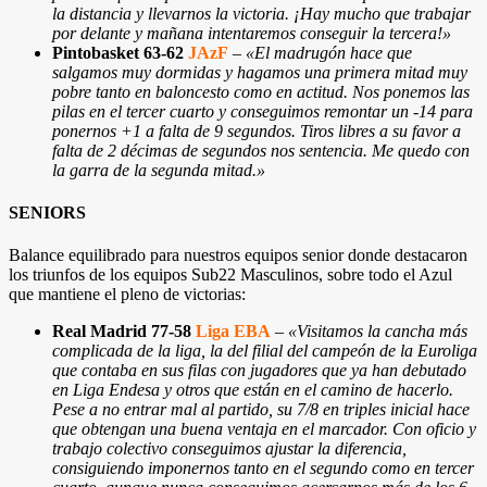
la distancia y llevarnos la victoria. ¡Hay mucho que trabajar
por delante y mañana intentaremos conseguir la tercera!»
Pintobasket 63-62
JAzF
–
«El madrugón hace que
salgamos muy dormidas y hagamos una primera mitad muy
pobre tanto en baloncesto como en actitud. Nos ponemos las
pilas en el tercer cuarto y conseguimos remontar un -14 para
ponernos +1 a falta de 9 segundos. Tiros libres a su favor a
falta de 2 décimas de segundos nos sentencia. Me quedo con
la garra de la segunda mitad.»
SENIORS
Balance equilibrado para nuestros equipos senior donde destacaron
los triunfos de los equipos Sub22 Masculinos, sobre todo el Azul
que mantiene el pleno de victorias:
Real Madrid 77-58
Liga EBA
–
«Visitamos la cancha más
complicada de la liga, la del filial del campeón de la Euroliga
que contaba en sus filas con jugadores que ya han debutado
en Liga Endesa y otros que están en el camino de hacerlo.
Pese a no entrar mal al partido, su 7/8 en triples inicial hace
que obtengan una buena ventaja en el marcador. Con oficio y
trabajo colectivo conseguimos ajustar la diferencia,
consiguiendo imponernos tanto en el segundo como en tercer