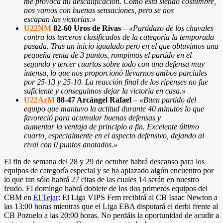
me provoca mi descalificación. Cómo está siendo costumbre,
nos vamos con buenas sensaciones, pero se nos
escapan las victorias.»
U22NM
82-60 Uros de Rivas
–
«Partidazo de los chavales
contra los terceros clasificados de la categoría la temporada
pasada. Tras un inicio igualado pero en el que obtuvimos una
pequeña renta de 3 puntos, rompimos el partido en el
segundo y tercer cuartos sobre todo con una defensa muy
intensa, lo que nos proporcionó llevarnos ambos parciales
por 25-13 y 25-10. La reacción final de los ripenses no fue
suficiente y conseguimos dejar la victoria en casa.»
U22AzM
88-47 Arcángel Rafael
–
«Buen partido del
equipo que mantuvo la actitud durante 40 minutos lo que
favoreció para acumular buenas defensas y
aumentar la ventaja de principio a fin. Excelente último
cuarto, especialmente en el aspecto defensivo, dejando al
rival con 0 puntos anotados.»
El fin de semana del 28 y 29 de octubre habrá descanso para los
equipos de categoría especial y se ha aplazado algún encuentro por
lo que tan sólo habrá 27 citas de las cuales 14 serán en nuestro
feudo. El domingo habrá doblete de los dos primeros equipos del
CBM en
El Tejar
: El Liga VIPS Fem recibirá al CB Isaac Newton a
las 13:00 horas mientras que el Liga EBA disputará el derbi frente al
CB Pozuelo a las 20:00 horas. No perdáis la oportunidad de acudir a