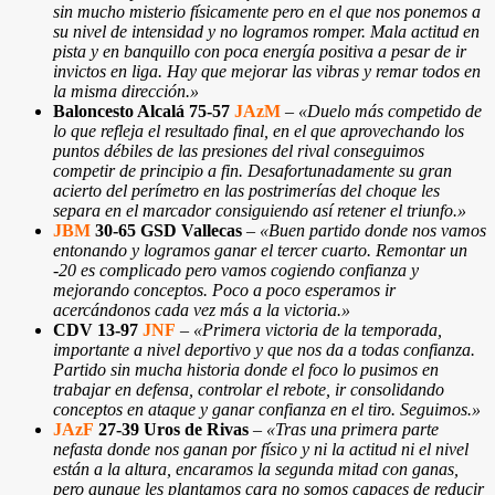
sin mucho misterio físicamente pero en el que nos ponemos a
su nivel de intensidad y no logramos romper. Mala actitud en
pista y en banquillo con poca energía positiva a pesar de ir
invictos en liga. Hay que mejorar las vibras y remar todos en
la misma dirección.»
Baloncesto Alcalá 75-57
JAzM
–
«Duelo más competido de
lo que refleja el resultado final, en el que aprovechando los
puntos débiles de las presiones del rival conseguimos
competir de principio a fin. Desafortunadamente su gran
acierto del perímetro en las postrimerías del choque les
separa en el marcador consiguiendo así retener el triunfo.»
JBM
30-65 GSD Vallecas
–
«Buen partido donde nos vamos
entonando y logramos ganar el tercer cuarto. Remontar un
-20 es complicado pero vamos cogiendo confianza y
mejorando conceptos. Poco a poco esperamos ir
acercándonos cada vez más a la victoria.»
CDV 13-97
JNF
–
«Primera victoria de la temporada,
importante a nivel deportivo y que nos da a todas confianza.
Partido sin mucha historia donde el foco lo pusimos en
trabajar en defensa, controlar el rebote, ir consolidando
conceptos en ataque y ganar confianza en el tiro. Seguimos.»
JAzF
27-39 Uros de Rivas
–
«Tras una primera parte
nefasta donde nos ganan por físico y ni la actitud ni el nivel
están a la altura, encaramos la segunda mitad con ganas,
pero aunque les plantamos cara no somos capaces de reducir