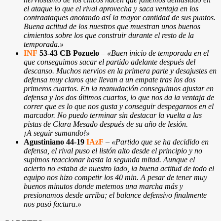
el ataque lo que el rival aprovecha y saca ventaja en los
contraataques anotando así la mayor cantidad de sus puntos.
Buena actitud de los nuestros que muestran unos buenos
cimientos sobre los que construir durante el resto de la
temporada.»
INF
53-43 CB Pozuelo
–
«Buen inicio de temporada en el
que conseguimos sacar el partido adelante después del
descanso. Muchos nervios en la primera parte y desajustes en
defensa muy claros que llevan a un empate tras los dos
primeros cuartos. En la reanudación conseguimos ajustar en
defensa y los dos últimos cuartos, lo que nos da la ventaja de
correr que es lo que nos gusta y conseguir despegarnos en el
marcador. No puedo terminar sin destacar la vuelta a las
pistas de Clara Mesado después de su año de lesión.
¡A seguir sumando!»
Agustiniano 44-19
IAzF
–
«Partido que se ha decidido en
defensa, el rival puso el listón alto desde el principio y no
supimos reaccionar hasta la segunda mitad. Aunque el
acierto no estaba de nuestro lado, la buena actitud de todo el
equipo nos hizo competir los 40 min. A pesar de tener muy
buenos minutos donde metemos una marcha más y
presionamos desde arriba; el balance defensivo finalmente
nos pasó factura.»