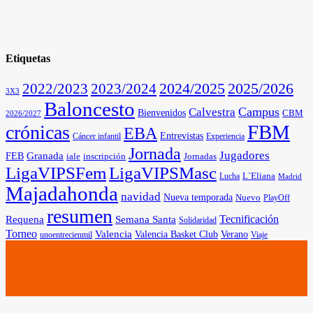
Etiquetas
2025/2026
2022/2023
2023/2024
2024/2025
3X3
Baloncesto
Campus
Calvestra
Bienvenidos
CBM
2026/2027
FBM
crónicas
EBA
Entrevistas
Cáncer infantil
Experiencia
Jornada
Jugadores
Granada
FEB
iale
inscripción
Jornadas
LigaVIPSFem
LigaVIPSMasc
L`Eliana
Lucha
Madrid
Majadahonda
navidad
Nueva temporada
Nuevo
PlayOff
resumen
Tecnificación
Requena
Semana Santa
Solidaridad
Torneo
Valencia
Valencia Basket Club
Verano
unoentrecienmil
Viaje