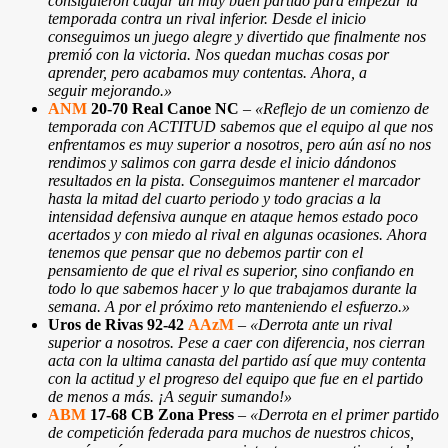
consiguieron cuajar un muy buen partido para empezar la
temporada contra un rival inferior. Desde el inicio
conseguimos un juego alegre y divertido que finalmente nos
premió con la victoria. Nos quedan muchas cosas por
aprender, pero acabamos muy contentas. Ahora, a
seguir mejorando.»
ANM
20-70 Real Canoe NC
–
«Reflejo de un comienzo de
temporada con ACTITUD sabemos que el equipo al que nos
enfrentamos es muy superior a nosotros, pero aún así no nos
rendimos y salimos con garra desde el inicio dándonos
resultados en la pista. Conseguimos mantener el marcador
hasta la mitad del cuarto periodo y todo gracias a la
intensidad defensiva aunque en ataque hemos estado poco
acertados y con miedo al rival en algunas ocasiones. Ahora
tenemos que pensar que no debemos partir con el
pensamiento de que el rival es superior, sino confiando en
todo lo que sabemos hacer y lo que trabajamos durante la
semana. A por el próximo reto manteniendo el esfuerzo.»
Uros de Rivas 92-42
AAzM
–
«Derrota ante un rival
superior a nosotros. Pese a caer con diferencia, nos cierran
acta con la ultima canasta del partido así que muy contenta
con la actitud y el progreso del equipo que fue en el partido
de menos a más. ¡A seguir sumando!»
ABM
17-68 CB Zona Press
–
«Derrota en el primer partido
de competición federada para muchos de nuestros chicos,