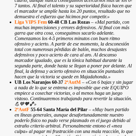
cuarto, aunque nunca conseguimos acercarnos más de los 6-
7 tantos. Al final el talento y su superioridad física hacen que
el marcador se amplíe hasta los 20 puntos, resultado que no
demuestra el esfuerzo que hicimos por competir.»
Liga VIPS Fem
60-48 CB Las Rozas
–
«Mal partido, con
muchas imprecisiones y errores defensivos. Al final con más
garra que otra cosa, conseguimos sacarlo adelante.
Comenzamos los 4-5 primeros minutos con buen ritmo
ofensivo y acierto. A partir de ese momento, la desconexión
total con numerosas pérdidas de balón, muchos desajustes
defensivos y poco acierto de cara al aro. Al descanso
marcador igualado, que es la tónica habitual durante la
segunda parte, donde hasta se llegan a poner por delante. Al
final, la defensa y acierto ofensivo en situación puntuales
hacen que la victoria se quede en Majadahonda.»
UB Los Naranjos 60-37
2ªAutM
–
«Con 6 bajas y sin jugar
a nada de lo que se entrena es imposible que este EQUIPO
empiece a cosechar victorias, o al menos haga un juego
vistoso. Continuaremos trabajando para revertir la situación.
💪💙🧡🏀»
2ªAutF
55-64 Santa María del Pilar
–
«Muy buen partido
en líneas generales, aunque desafortunadamente nuestro
poderío físico no pudo verse plasmado en el juego debido al
extraño criterio arbitral. Personalmente entono el «mea
culpa» al pagar mi frustración con una mala reacción, lo que