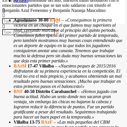
En el día más ilusionante del año, nuestros minis debutaron con 8
Noticias
emocionantes partidos que se tan solo saldaron con triunfo el
Benjamín Azul Femenino y Benjamín Naranja Masculino:
Agustiniano 30-80
BNM
–
«Conseguimos la primera
victoria en un choque en el que fuimos muy superiores al
rival, cerrando marcador al principio del quinto periodo.
Cometimos fallos típicos del primer partido de temporada,
pero también mostramos muy buenas cosas entendiendo que
es un deporte de equipo en la que todos los jugadores
consiguieron anotar una canasta. Tenemos que trabajar
mucho la defensa pero sin duda muy buenas sensaciones las
que deja esta primer partido.»
BAzM
17-47 Villalba
–
«Nuestros peques de 2015/2016
disfrutaron de su primera experiencia en la competición. El
rival no era el más propicio, y acabamos obteniendo un mal
resultado pero buenas sensaciones. ¡Mucho que trabajar en
estos primeros pasos en el baloncesto!»
BNF
40-50 Distrito Carabanchel
–
«Hemos jugado con
buena actitud. Hubo un sexto donde nos sacaron gran
ventaja, sin embargo las chicas no bajaron la cabeza y
lograron reducir la diferencia de puntos. Fue un partido
gratificante a pesar del resultado. Seguiremos trabajando
para hacer un buen papel en la temporada.»
Villalba 13-75
BAzF
–
«Las más pequeñas del CBM