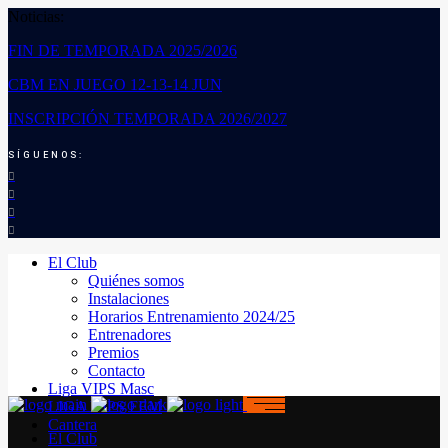
Noticias:
FIN DE TEMPORADA 2025/2026
CBM EN JUEGO 12-13-14 JUN
INSCRIPCIÓN TEMPORADA 2026/2027
SÍGUENOS:
El Club
Quiénes somos
Instalaciones
Horarios Entrenamiento 2024/25
Entrenadores
Premios
Contacto
Liga VIPS Masc
LIGA VIPS FEM
Cantera
El Club