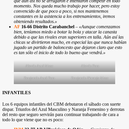
que aún así no se arrugaron e intentaron competir en todo
momento. Nos queda mucho trabajo por hacer, pero estoy
convencido de que poco a poco, si nos mantenemos
constantes en la asistencia a los entrenamientos, iremos
obteniendo resultados.»
AF
16-66 Distrito Carabanchel
–
«Aunque comenzamos
bien, teníamos miedo a botar la bola y atacar la canasta
debido a que las rivales eran superiores en talla. Aún así las
chicas se divirtieron mucho, en especial las que nunca habían
jugado un partido de baloncesto que dejaron claro que esto
es tan sólo el inicio de todo lo bueno que vendrá.»
Alevín Azul Masc
Alevín Fem
Benjamín Azul Fem
Benjamín Naranja Masc
INFANTILES
Los 6 equipos infantiles del CBM debutaron el sábado con suerte
dispar. Triunfos del Azul Masculino y Naranja Femenino y derrotas
del resto que seguro servirán para continuar trabajando de cara a
todo lo que viene que no es poco: