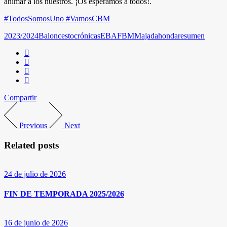
animar a los nuestros. ¡Os esperamos a todos!.
#TodosSomosUno #VamosCBM
2023/2024
Baloncesto
crónicas
EBA
FBM
Majadahonda
resumen
Compartir
Previous
Next
Related posts
24 de julio de 2026
FIN DE TEMPORADA 2025/2026
16 de junio de 2026