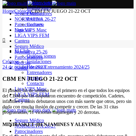
Quiénes somos
Instalaciones
Home
Crónicas
CBM EN JUEGO 21-22 OCT
Seguro Médico
Entrenadores
NORMATIVA 26-27
Premios
Patrocinadores
Contacto
Noticias
Liga VIPS Masc
LIGA VIPS FEM
Cantera
Seguro Médico
El Club
Normativa 25-26
Quiénes somos
Patrocinadores
Crónicas
Instalaciones
Noticias
24 de octubre de 2023
Horarios Entrenamiento 2024/25
Tienda
Entrenadores
Premios
CBM EN JUEGO 21-22 OCT
Contacto
Liga VIPS Masc
El pasado fin de semana fue el primero en el que todos los equipos
LIGA VIPS FEM
del CBM por fin disputaron encuentro de competición. Cadetes,
Cantera
infantiles y minis debutaron unos con más suerte que otros, pero sin
duda con mucha ilusión de competir y crecer. De las 31 citas
programadas, 11 victorias majariegas y 20 derrotas.
Seguro Médico
MINIBASKET (BENJAMINES Y ALEVINES)
NORMATIVA 26-27
Patrocinadores