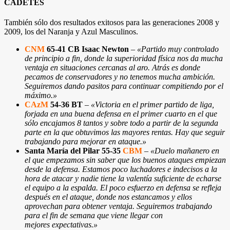
CADETES
También sólo dos resultados exitosos para las generaciones 2008 y
2009, los del Naranja y Azul Masculinos.
CNM
65-41 CB Isaac Newton
–
«Partido muy controlado
de principio a fin, donde la superioridad física nos da mucha
ventaja en situaciones cercanas al aro. Atrás es donde
pecamos de conservadores y no tenemos mucha ambición.
Seguiremos dando pasitos para continuar compitiendo por el
máximo.»
CAzM
54-36 BT
–
«Victoria en el primer partido de liga,
forjada en una buena defensa en el primer cuarto en el que
sólo encajamos 8 tantos y sobre todo a partir de la segunda
parte en la que obtuvimos las mayores rentas. Hay que seguir
trabajando para mejorar en ataque.»
Santa María del Pilar 55-35
CBM
–
«Duelo mañanero en
el que empezamos sin saber que los buenos ataques empiezan
desde la defensa. Estamos poco luchadores e indecisos a la
hora de atacar y nadie tiene la valentía suficiente de echarse
el equipo a la espalda. El poco esfuerzo en defensa se refleja
después en el ataque, donde nos estancamos y ellos
aprovechan para obtener ventaja. Seguiremos trabajando
para el fin de semana que viene llegar con
mejores expectativas.»