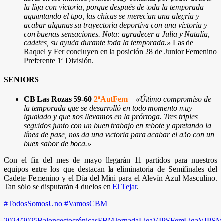
la liga con victoria, porque después de toda la temporada
aguantando el tipo, las chicas se merecían una alegría y
acabar algunas su trayectoria deportiva con una victoria y
con buenas sensaciones. Nota: agradecer a Julia y Natalia,
cadetes, su ayuda durante toda la temporada.»
Las de
Raquel y Fer concluyen en la posición 28 de Junior Femenino
Preferente 1ª División.
SENIORS
CB Las Rozas 59-60
2ªAutFem
–
«Último compromiso de
la temporada que se desarrolló en todo momento muy
igualado y que nos llevamos en la prórroga. Tres triples
seguidos junto con un buen trabajo en rebote y apretando la
línea de pase, nos da una victoria para acabar el año con un
buen sabor de boca.»
Con el fin del mes de mayo llegarán 11 partidos para nuestros
equipos entre los que destacan la eliminatoria de Semifinales del
Cadete Femenino y el Día del Mini para el Alevín Azul Masculino.
Tan sólo se disputarán 4 duelos en
El Tejar
.
#TodosSomosUno #VamosCBM
2024/2025
Baloncesto
crónicas
FBM
Jornada
LigaVIPSFem
LigaVIPSM