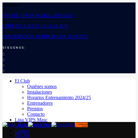
Noticias:
FIN DE TEMPORADA 2025/2026
CBM EN JUEGO 12-13-14 JUN
INSCRIPCIÓN TEMPORADA 2026/2027
SÍGUENOS:
El Club
Quiénes somos
Instalaciones
Horarios Entrenamiento 2024/25
Entrenadores
Premios
Contacto
Liga VIPS Masc
LIGA VIPS FEM
Cantera
El Club