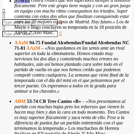
partidos contra rivales que son superiores siempre a nosotros
Noticias
físicamente. Pero este grupo tiene magia y con un gran juego
en equipo con mucho ritmo conseguimos los triunfos. Super
contenta con estos dos años que finalizan consiguiendo estar
entre los 20 mejores equipos de Madrid. Hay futuro.»
Los de
Mayte e Íñigo concluyen su temporada en la 18 posición de
Alevín 2º Año Masc.
AAzM
94-75 Fundal Alcobendas/
Fundal Alcobendas
NC
71-81
AAzM
–
«Nos quedamos en las semis ante un rival
superior en toda la eliminatoria. Hemos estado muy
nerviosos los dos días y cometiendo muchos errores no
habituales, aún así hemos plantado cara sobre todo en el
partido de vuelta en que nos hemos creído que podemos
competir contra cualquiera. La semana que viene final de la
temporada con el día del mini en el que pelearemos por el
tercer puesto. Os esperamos a todos en la grada para
animar a los chavales.»
ABM
53-74 CB Tres Cantos «B»
–
«Nos presentamos al
partido con muchas bajas pero los refuerzos que vienen lo
hacen muy bien y dan la cara en todo momento. Tres Cantos
es muy superior físicamente y saca renta de ello. Pese a la
diferencia de puntos fue un partido entretenido con el que
terminamos la temporada.»
Los muchachos de Herrera
finalizan en 82ª posición de Alevín 2º Año Masc.