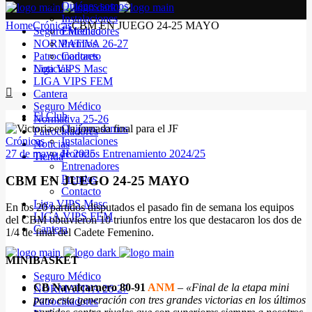
Quiénes somos
Instalaciones
Home
Crónicas
CBM EN JUEGO 24-25 MAYO
Seguro Médico
Entrenadores
NORMATIVA 26-27
Premios
Patrocinadores
Contacto
Noticias
Liga VIPS Masc
LIGA VIPS FEM
Cantera
Seguro Médico
El Club
Normativa 25-26
Quiénes somos
Patrocinadores
Crónicas
Instalaciones
Noticias
27 de mayo de 2025
Horarios Entrenamiento 2024/25
Tienda
Entrenadores
Premios
CBM EN JUEGO 24-25 MAYO
Contacto
Liga VIPS Masc
En los 20 partidos disputados el pasado fin de semana los equipos
LIGA VIPS FEM
del CBM obtuvieron 10 triunfos entre los que destacaron los dos de
Cantera
1/4 de final del Cadete Femenino.
MINIBASKET
Seguro Médico
CB Navalcarnero 80-91
ANM
–
«Final de la etapa mini
NORMATIVA 26-27
para esta generación con tres grandes victorias en los últimos
Patrocinadores