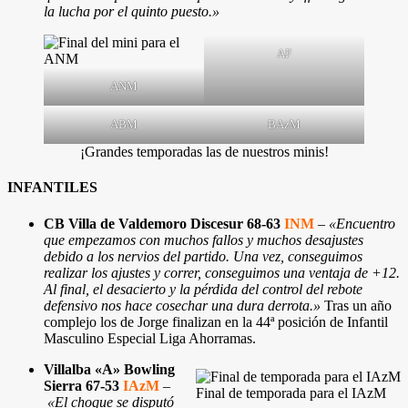
la lucha por el quinto puesto.»
AF
ANM
ABM
BAzM
¡Grandes temporadas las de nuestros minis!
INFANTILES
CB Villa de Valdemoro Discesur 68-63
INM
–
«Encuentro
que empezamos con muchos fallos y muchos desajustes
debido a los nervios del partido. Una vez, conseguimos
realizar los ajustes y correr, conseguimos una ventaja de +12.
Al final, el desacierto y la pérdida del control del rebote
defensivo nos hace cosechar una dura derrota.»
Tras un año
complejo los de Jorge finalizan en la 44ª posición de Infantil
Masculino Especial Liga Ahorramas.
Villalba «A» Bowling
Sierra 67-53
IAzM
–
Final de temporada para el IAzM
«El choque se disputó