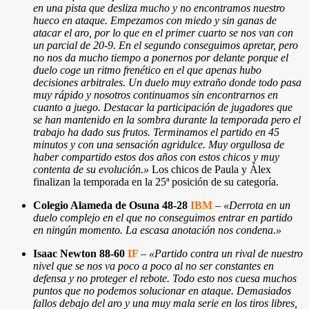
en una pista que desliza mucho y no encontramos nuestro
hueco en ataque. Empezamos con miedo y sin ganas de
atacar el aro, por lo que en el primer cuarto se nos van con
un parcial de 20-9. En el segundo conseguimos apretar, pero
no nos da mucho tiempo a ponernos por delante porque el
duelo coge un ritmo frenético en el que apenas hubo
decisiones arbitrales. Un duelo muy extraño donde todo pasa
muy rápido y nosotros continuamos sin encontrarnos en
cuanto a juego. Destacar la participación de jugadores que
se han mantenido en la sombra durante la temporada pero el
trabajo ha dado sus frutos. Terminamos el partido en 45
minutos y con una sensación agridulce. Muy orgullosa de
haber compartido estos dos años con estos chicos y muy
contenta de su evolución.»
Los chicos de Paula y Álex
finalizan la temporada en la 25ª posición de su categoría.
Colegio Alameda de Osuna 48-28
IBM
–
«Derrota en un
duelo complejo en el que no conseguimos entrar en partido
en ningún momento. La escasa anotación nos condena.»
Isaac Newton 88-60
IF
–
«Partido contra un rival de nuestro
nivel que se nos va poco a poco al no ser constantes en
defensa y no proteger el rebote. Todo esto nos cuesa muchos
puntos que no podemos solucionar en ataque. Demasiados
fallos debajo del aro y una muy mala serie en los tiros libres,