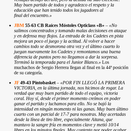
Muy buen partido de todos y agradezco el respeto y la
educación que han tenido todos los jugadores al
final del encuentro.»
JBM
55-63 CB Raíces Móstoles Opticlass «B»
–
«No
salimos concentrados y tomando malas decisiones en ataque
y en defensa muy flojos. La entrada de los Cadetes en pista
mejora un poco el juego y la actitud. Al volver a hacer
cambios todo se desmorona otra vez y el último cuarto lo
juegan nuevamente los Cadetes y remontamos una buena
diferencia de puntos pero no llegamos a dar la sorpresa.
Terminó la temporada para el Junior Blanco.»
Los
muchachos de Sergio Herrera llegan al final en la 44ª posición
de su categoría.
JF
49-43 Pintobasket
–
«POR FIN LLEGÓ LA PRIMERA
VICTORIA, en la última jornada, nos hicimos de rogar. La
verdad que muy buen partido de todo el equipo, victoria
coral. Hoy sí, desde el primer momento creímos en poder
ganar el partido y luchamos para ello. No se bajó la
intensidad en ningún momento ni las ganas. Muy buen último
cuarto con un parcial de 17-7 para nosotras. Muy acertadas
desde la línea de tiro libre, especialmente Aitana, que
mantuvo la sangre fría en momentos clave y metió 10/14
libres en los minutos finales. Muy contenta por poder acabar