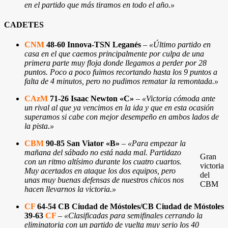
en el partido que más tiramos en todo el año.»
CADETES
CNM
48-60 Innova-TSN Leganés
–
«Último partido en
casa en el que caemos principalmente por culpa de una
primera parte muy floja donde llegamos a perder por 28
puntos. Poco a poco fuimos recortando hasta los 9 puntos a
falta de 4 minutos, pero no pudimos rematar la remontada.»
CAzM
71-26 Isaac Newton «C»
–
«Victoria cómoda ante
un rival al que ya vencimos en la ida y que en esta ocasión
superamos si cabe con mejor desempeño en ambos lados de
la pista.»
CBM
90-85 San Viator «B»
–
«Para empezar la
mañana del sábado no está nada mal. Partidazo
Gran
con un ritmo altísimo durante los cuatro cuartos.
victoria
Muy acertados en ataque los dos equipos, pero
del
unas muy buenas defensas de nuestros chicos nos
CBM
hacen llevarnos la victoria.»
CF
64-54 CB Ciudad de Móstoles/
CB Ciudad de Móstoles
39-63
CF
–
«Clasificadas para semifinales cerrando la
eliminatoria con un partido de vuelta muy serio los 40