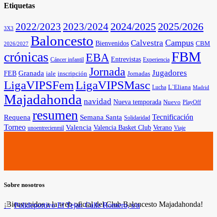
Etiquetas
2025/2026
2022/2023
2023/2024
2024/2025
3X3
Baloncesto
Campus
Calvestra
Bienvenidos
CBM
2026/2027
FBM
crónicas
EBA
Entrevistas
Cáncer infantil
Experiencia
Jornada
Jugadores
Granada
FEB
iale
inscripción
Jornadas
LigaVIPSFem
LigaVIPSMasc
L`Eliana
Lucha
Madrid
Majadahonda
navidad
Nueva temporada
Nuevo
PlayOff
resumen
Tecnificación
Requena
Semana Santa
Solidaridad
Torneo
Valencia
Valencia Basket Club
Verano
unoentrecienmil
Viaje
Sobre nosotros
¡Bienvenidos a la web oficial del Club Baloncesto Majadahonda!
Polideportivo El Tejar. Calle Romero, s/n