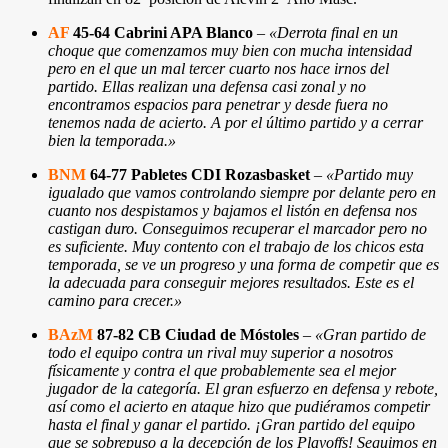
AF
45-64 Cabrini APA Blanco
–
«Derrota final en un
choque que comenzamos muy bien con mucha intensidad
pero en el que un mal tercer cuarto nos hace irnos del
partido. Ellas realizan una defensa casi zonal y no
encontramos espacios para penetrar y desde fuera no
tenemos nada de acierto. A por el último partido y a cerrar
bien la temporada.»
BNM
64-77 Pabletes CDI Rozasbasket
–
«Partido muy
igualado que vamos controlando siempre por delante pero en
cuanto nos despistamos y bajamos el listón en defensa nos
castigan duro. Conseguimos recuperar el marcador pero no
es suficiente. Muy contento con el trabajo de los chicos esta
temporada, se ve un progreso y una forma de competir que es
la adecuada para conseguir mejores resultados. Este es el
camino para crecer.»
BAzM
87-82 CB Ciudad de Móstoles
–
«Gran partido de
todo el equipo contra un rival muy superior a nosotros
físicamente y contra el que probablemente sea el mejor
jugador de la categoría. El gran esfuerzo en defensa y rebote,
así como el acierto en ataque hizo que pudiéramos competir
hasta el final y ganar el partido. ¡Gran partido del equipo
que se sobrepuso a la decepción de los Playoffs! Seguimos en