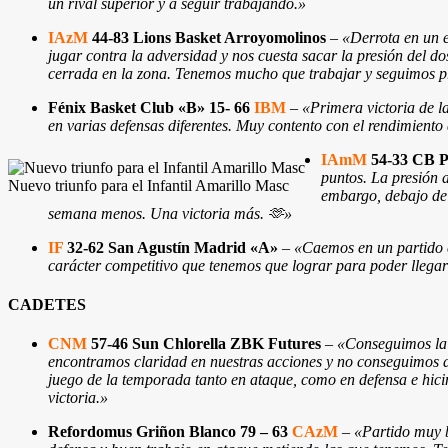
un rival superior y a seguir trabajando.»
IAzM
44-83 Lions Basket Arroyomolinos
–
«Derrota en un 
jugar contra la adversidad y nos cuesta sacar la presión del 
cerrada en la zona. Tenemos mucho que trabajar y seguimos 
Fénix Basket Club «B» 15- 66
IBM
–
«Primera victoria de l
en varias defensas diferentes. Muy contento con el rendimiento
IAmM
54-33 CB P
puntos. La presión a
Nuevo triunfo para el Infantil Amarillo Masc
embargo, debajo de 
semana menos. Una victoria más. 🫶»
IF
32-62 San Agustín Madrid «A»
–
«Caemos en un partido c
carácter competitivo que tenemos que lograr para poder llegar
CADETES
CNM
57-46 Sun Chlorella ZBK Futures
–
«Conseguimos la 
encontramos claridad en nuestras acciones y no conseguimos a
juego de la temporada tanto en ataque, como en defensa e hicim
victoria.»
Refordomus Griñon Blanco 79 – 63
CAzM
–
«Partido muy b