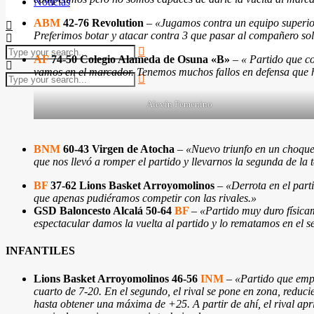
Noticias
ABM
42-76 Revolution
–
«Jugamos contra un equipo superior 
Preferimos botar y atacar contra 3 que pasar al compañero sol
AF
74-50 Colegio Alameda de Osuna «B»
–
« Partido que c
vamos en el marcador. Tenemos muchos fallos en defensa que ha
Alevín Femenino
BNM
60-43 Virgen de Atocha
–
«Nuevo triunfo en un choque 
que nos llevó a romper el partido y llevarnos la segunda de la
BF
37-62 Lions Basket Arroyomolinos
–
«Derrota en el part
que apenas pudiéramos competir con las rivales.»
GSD Baloncesto Alcalá 50-64
BF
–
«Partido muy duro física
espectacular damos la vuelta al partido y lo rematamos en el s
INFANTILES
Lions Basket Arroyomolinos 46-56
INM
–
«Partido que empe
cuarto de 7-20. En el segundo, el rival se pone en zona, reduc
hasta obtener una máxima de +25. A partir de ahí, el rival apr