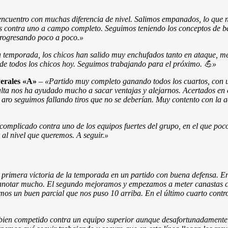
encuentro con muchas diferencia de nivel. Salimos empanados, lo que 
dos contra uno a campo completo. Seguimos teniendo los conceptos de 
progresando poco a poco.»
a temporada, los chicos han salido muy enchufados tanto en ataque, m
 de todos los chicos hoy. Seguimos trabajando para el próximo. 💪»
erales «A»
–
«Partido muy completo ganando todos los cuartos, con u
lta nos ha ayudado mucho a sacar ventajas y alejarnos. Acertados en el 
aro seguimos fallando tiros que no se deberían. Muy contento con la ac
omplicado contra uno de los equipos fuertes del grupo, en el que poc
 al nivel que queremos. A seguir.»
primera victoria de la temporada en un partido con buena defensa. En
notar mucho. El segundo mejoramos y empezamos a meter canastas cerc
os un buen parcial que nos puso 10 arriba. En el último cuarto control
ien competido contra un equipo superior aunque desafortunadamente no