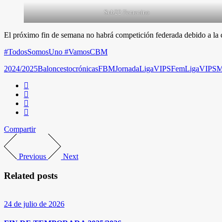
Sub22 Femenino
El próximo fin de semana no habrá competición federada debido a la ce
#TodosSomosUno #VamosCBM
2024/2025
Baloncesto
crónicas
FBM
Jornada
LigaVIPSFem
LigaVIPSM
Compartir
Previous
Next
Related posts
24 de julio de 2026