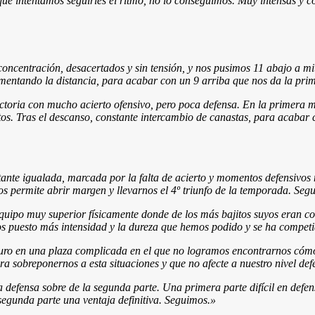
que intentamos seguirles el ritmo, no lo conseguimos. Muy intensas y c
centración, desacertados y sin tensión, y nos pusimos 11 abajo a mit
entando la distancia, para acabar con un 9 arriba que nos da la prime
ictoria con mucho acierto ofensivo, pero poca defensa. En la primera 
tos. Tras el descanso, constante intercambio de canastas, para acabar 
nte igualada, marcada por la falta de acierto y momentos defensivos m
nos permite abrir margen y llevarnos el 4º triunfo de la temporada. Seg
quipo muy superior físicamente donde de los más bajitos suyos eran co
s puesto más intensidad y la dureza que hemos podido y se ha competi
uro en una plaza complicada en el que no logramos encontrarnos cóm
a sobreponernos a esta situaciones y que no afecte a nuestro nivel defe
la defensa sobre de la segunda parte. Una primera parte difícil en de
segunda parte una ventaja definitiva. Seguimos.
»