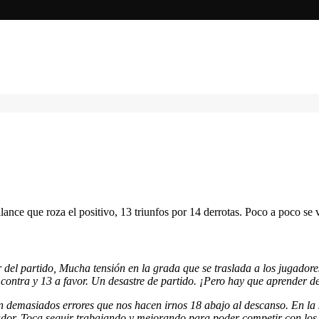
nce que roza el positivo, 13 triunfos por 14 derrotas. Poco a poco se v
 del partido, Mucha tensión en la grada que se traslada a los jugado
ontra y 13 a favor. Un desastre de partido. ¡Pero hay que aprender de
 demasiados errores que nos hacen irnos 18 abajo al descanso. En l
dor. Toca seguir trabajando y mejorando para poder competir con los r