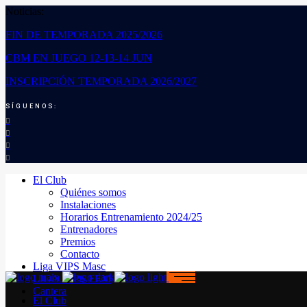
Noticias:
FIN DE TEMPORADA 2025/2026
CBM EN JUEGO 12-13-14 JUN
INSCRIPCIÓN TEMPORADA 2026/2027
SÍGUENOS:
El Club
Quiénes somos
Instalaciones
Horarios Entrenamiento 2024/25
Entrenadores
Premios
Contacto
Liga VIPS Masc
LIGA VIPS FEM
Cantera
El Club