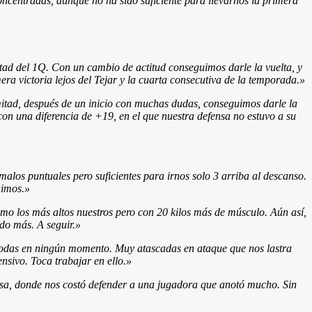
oncentradas, aunque no ha sido suficiente para llevarnos la primera
ad del 1Q. Con un cambio de actitud conseguimos darle la vuelta, y
ra victoria lejos del Tejar
y la cuarta consecutiva de la temporada.
»
mitad, después de un inicio con muchas dudas, conseguimos darle la
con una diferencia de +19, en el que nuestra defensa no estuvo a su
alos puntuales pero suficientes para irnos solo 3 arriba al descanso.
uimos.»
mo los más altos nuestros pero con 20 kilos más de músculo. Aún así,
do más. A seguir.»
odas en ningún momento. Muy atascadas en ataque que nos lastra
nsivo. Toca trabajar en ello.»
fensa, donde nos costó defender a una jugadora que anotó mucho. Sin