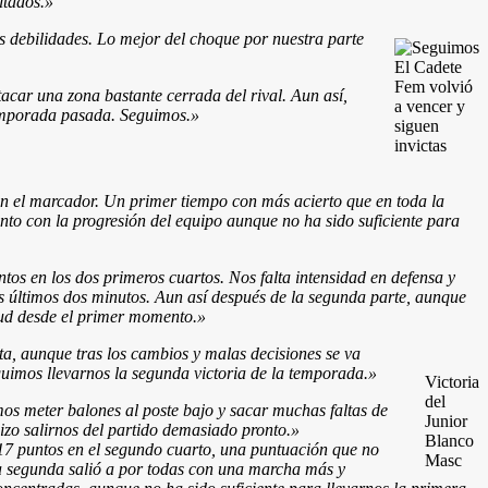
ltados.»
s debilidades. Lo mejor del choque por nuestra parte
El Cadete
Fem volvió
acar una zona bastante cerrada del rival. Aun así,
a vencer y
 temporada pasada. Seguimos.»
siguen
invictas
en el marcador. Un primer tiempo con más acierto que en toda la
nto con la progresión del equipo aunque no ha sido suficiente para
tos en los dos primeros cuartos. Nos falta intensidad en defensa y
os últimos dos minutos. Aun así después de la segunda parte, aunque
itud desde el primer momento.»
, aunque tras los cambios y malas decisiones se va
guimos llevarnos la segunda victoria de la temporada.»
Victoria
del
imos meter balones al poste bajo y sacar muchas faltas de
Junior
izo salirnos del partido demasiado pronto.»
Blanco
17 puntos en el segundo cuarto, una puntuación que no
Masc
la segunda salió a por todas con una marcha más y