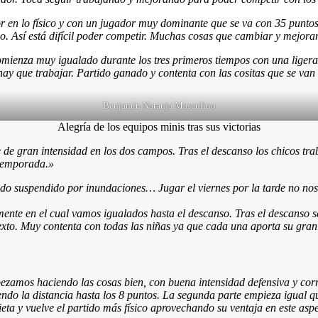
en lo físico y con un jugador muy dominante que se va con 35 puntos. 
o. Así está difícil poder competir. Muchas cosas que cambiar y mejorar
omienza muy igualado durante los tres primeros tiempos con una liger
y que trabajar. Partido ganado y contenta con las cositas que se van
Benjamín Naranja Masculino
Alegría de los equipos minis tras sus victorias
de gran intensidad en los dos campos. Tras el descanso los chicos tra
 temporada.»
ido suspendido por inundaciones… Jugar el viernes por la tarde no nos 
mente en el cual vamos igualados hasta el descanso. Tras el descanso 
exto. Muy contenta con todas las niñas ya que cada una aporta su gran
zamos haciendo las cosas bien, con buena intensidad defensiva y corr
iendo la distancia hasta los 8 puntos. La segunda parte empieza igual q
ieta y vuelve el partido más físico aprovechando su ventaja en este as