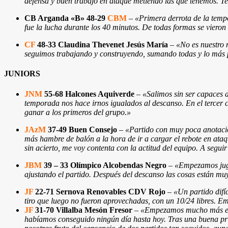
defensa y buen trabajo en ataque metiendo las que tenemos. Te
CB Arganda «B» 48-29
CBM
–
«Primera derrota de la tempo
fue la lucha durante los 40 minutos. De todas formas se vieron 
CF
48-33 Claudina Thevenet Jesús María
–
«No es nuestro 
seguimos trabajando y construyendo, sumando todas y lo más po
JUNIORS
JNM
55-68 Halcones Aquiverde
–
«Salimos sin ser capaces 
temporada nos hace irnos igualados al descanso. En el tercer c
ganar a los primeros del grupo.»
JAzM
37-49 Buen Consejo
–
«Partido con muy poca anotación
más hambre de balón a la hora de ir a cargar el rebote en ataq
sin acierto, me voy contenta con la actitud del equipo. A segu
JBM
39 – 33 Olímpico Alcobendas Negro
–
«Empezamos juga
ajustando el partido. Después del descanso las cosas están mu
JF
22-71 Sernova Renovables CDV Rojo
–
«Un partido difí
tiro que luego no fueron aprovechadas, con un 10/24 libres. E
JF
31-70 Villalba Mesón Fresor
–
«Empezamos mucho más ench
habíamos conseguido ningún día hasta hoy. Tras una buena pri