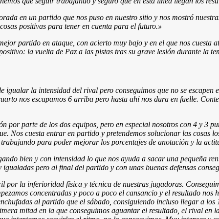
nemos qué seguir trabajando y seguro que en esta línea llegan los resu
rada en un partido que nos puso en nuestro sitio y nos mostró nuestra
cosas positivas para tener en cuenta para el futuro.»
mejor partido en ataque, con acierto muy bajo y en el que nos cuesta at
sitivo: la vuelta de Paz a las pistas tras su grave lesión durante la
de igualar la intensidad del rival pero conseguimos que no se escapen 
uarto nos escapamos 6 arriba pero hasta ahí nos dura en fuelle. Conte
 por parte de los dos equipos, pero en especial nosotros con 4 y 3 pun
ue. Nos cuesta entrar en partido y pretendemos solucionar las cosas l
ir trabajando para poder mejorar los porcentajes de anotación y la act
ndo bien y con intensidad lo que nos ayuda a sacar una pequeña renta
y igualadas pero al final del partido y con unas buenas defensas conse
cil por la inferioridad física y técnica de nuestras jugadoras. Consegu
mpezamos concentradas y poco a poco el cansancio y el resultado nos h
ufadas al partido que el sábado, consiguiendo incluso llegar a los 
mera mitad en la que conseguimos aguantar el resultado, el rival en 