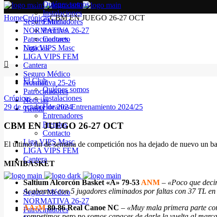
Quiénes somos
Instalaciones
Home
Crónicas
CBM EN JUEGO 26-27 OCT
Seguro Médico
Entrenadores
NORMATIVA 26-27
Premios
Patrocinadores
Contacto
Noticias
Liga VIPS Masc
LIGA VIPS FEM
Cantera
Seguro Médico
El Club
Normativa 25-26
Quiénes somos
Patrocinadores
Crónicas
Instalaciones
Noticias
29 de octubre de 2024
Horarios Entrenamiento 2024/25
Tienda
Entrenadores
Premios
CBM EN JUEGO 26-27 OCT
Contacto
Liga VIPS Masc
El último fin de semana de competición nos ha dejado de nuevo un bala
LIGA VIPS FEM
Cantera
MINIBASKET
Saltium Alcorcón Basket «A» 79-53
ANM
–
«Poco que decir
Acabamos con 5 jugadores eliminados por faltas con 37 TL en c
Seguro Médico
NORMATIVA 26-27
AAzM
80-86 Real Canoe NC
–
«Muy mala primera parte con
Patrocinadores
competimos pero no somos capaces de darle la vuelta al marca