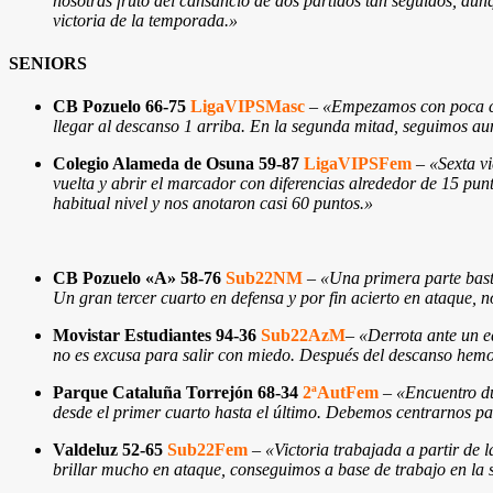
nosotras fruto del cansancio de dos partidos tan seguidos, aun
victoria de la temporada.»
SENIORS
CB Pozuelo 66-75
LigaVIPSMasc
–
«Empezamos con poca con
llegar al descanso 1 arriba. En la segunda mitad, seguimos aum
Colegio Alameda de Osuna 59-87
LigaVIPSFem
–
«Sexta v
vuelta y abrir el marcador con diferencias alrededor de 15 pun
habitual nivel y nos anotaron casi 60 puntos.
»
CB Pozuelo «A» 58-76
Sub22NM
–
«Una primera parte basta
Un gran tercer cuarto en defensa y por fin acierto en ataque, 
Movistar Estudiantes 94-36
Sub22AzM
–
«Derrota ante un e
no es excusa para salir con miedo. Después del descanso hemo
Parque Cataluña Torrejón 68-34
2ªAutFem
–
«Encuentro d
desde el primer cuarto hasta el último. Debemos centrarnos par
Valdeluz 52-65
Sub22Fem
–
«Victoria trabajada a partir de 
brillar mucho en ataque, conseguimos a base de trabajo en la 