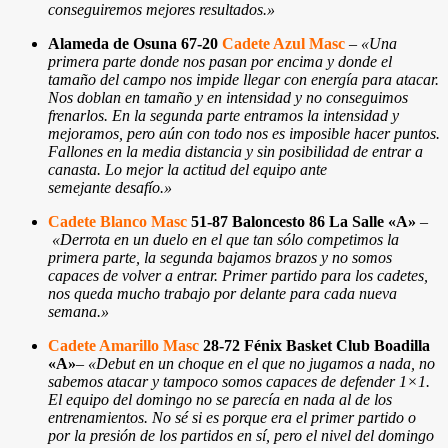
conseguiremos mejores resultados.»
Alameda de Osuna 67-20
Cadete Azul Masc
–
«Una
primera parte donde nos pasan por encima y donde el
tamaño del campo nos impide llegar con energía para atacar.
Nos doblan en tamaño y en intensidad y no conseguimos
frenarlos. En la segunda parte entramos la intensidad y
mejoramos, pero aún con todo nos es imposible hacer puntos.
Fallones en la media distancia y sin posibilidad de entrar a
canasta. Lo mejor la actitud del equipo ante
semejante desafío.»
Cadete Blanco Masc
51-87 Baloncesto 86 La Salle «A»
–
«
Derrota en un duelo en el que tan sólo competimos la
primera parte, la segunda bajamos brazos y no somos
capaces de volver a entrar. Primer partido para los cadetes,
nos queda mucho trabajo por delante para cada nueva
semana.
»
Cadete Amarillo Masc
28-72 Fénix Basket Club Boadilla
«A»
–
«Debut en un choque en el que no jugamos a nada, no
sabemos atacar y tampoco somos capaces de defender 1×1.
El equipo del domingo no se parecía en nada al de los
entrenamientos. No sé si es porque era el primer partido o
por la presión de los partidos en sí, pero el nivel del domingo