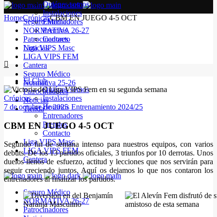
Quiénes somos
Instalaciones
Home
Crónicas
CBM EN JUEGO 4-5 OCT
Seguro Médico
Entrenadores
NORMATIVA 26-27
Premios
Patrocinadores
Contacto
Noticias
Liga VIPS Masc
LIGA VIPS FEM
Cantera
Seguro Médico
El Club
Normativa 25-26
Quiénes somos
Patrocinadores
Crónicas
Instalaciones
Noticias
7 de octubre de 2025
Horarios Entrenamiento 2024/25
Tienda
Entrenadores
Premios
CBM EN JUEGO 4-5 OCT
Contacto
Liga VIPS Masc
Segundo fin de semana intenso para nuestros equipos, con varios
LIGA VIPS FEM
debuts. De los 13 partidos oficiales, 3 triunfos por 10 derrotas. Unos
Cantera
duelos llenos de esfuerzo, actitud y lecciones que nos servirán para
seguir creciendo juntos. Aquí os dejamos lo que nos contaron los
entrenadores al finalizar los partidos.
Seguro Médico
NORMATIVA 26-27
Patrocinadores