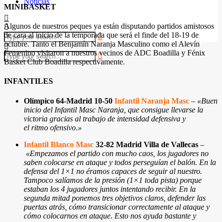
Noticias
MINIBASKET
Algunos de nuestros peques ya están disputando partidos amistosos
de cara al inicio de la temporada que será el finde del 18-19 de
octubre. Tanto el Benjamín Naranja Masculino como el Alevín
Femenino visitaron a nuestros vecinos de ADC Boadilla y Fénix
Basket Club Boadilla respectivamente.
INFANTILES
Olímpico 64-Madrid 10-50
Infantil Naranja Masc
–
«Buen
inicio del Infantil Masc Naranja, que consigue llevarse la
victoria gracias al trabajo de intensidad defensiva y
el ritmo ofensivo.»
Infantil Blanco Masc
32-82 Madrid Villa de Vallecas
–
«Empezamos el partido con mucho caos, los jugadores no
saben colocarse en ataque y todos perseguían el balón. En la
defensa del 1×1 no éramos capaces de seguir al nuestro.
Tampoco salíamos de la presión (1×1 toda pista) porque
estaban los 4 jugadores juntos intentando recibir. En la
segunda mitad ponemos tres objetivos claros, defender las
puertas atrás, cómo transicionar correctamente al ataque y
cómo colocarnos en ataque. Esto nos ayuda bastante y