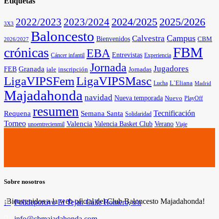
Etiquetas
2025/2026
2022/2023
2023/2024
2024/2025
3X3
Baloncesto
Campus
Calvestra
Bienvenidos
CBM
2026/2027
FBM
crónicas
EBA
Entrevistas
Cáncer infantil
Experiencia
Jornada
Jugadores
Granada
FEB
iale
inscripción
Jornadas
LigaVIPSFem
LigaVIPSMasc
L`Eliana
Lucha
Madrid
Majadahonda
navidad
Nueva temporada
Nuevo
PlayOff
resumen
Tecnificación
Requena
Semana Santa
Solidaridad
Torneo
Valencia
Valencia Basket Club
Verano
unoentrecienmil
Viaje
Sobre nosotros
¡Bienvenidos a la web oficial del Club Baloncesto Majadahonda!
Polideportivo El Tejar. Calle Romero, s/n
info@cbmajadahonda.com