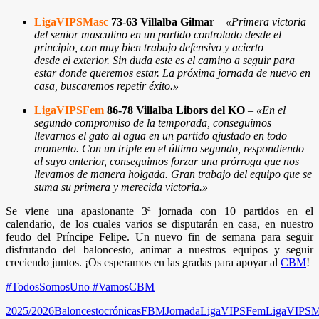
LigaVIPSMasc
73-63 Villalba Gilmar
–
«Primera victoria
del senior masculino en un partido controlado desde el
principio, con muy bien trabajo defensivo y acierto
desde el exterior. Sin duda este es el camino a seguir para
estar donde queremos estar. La próxima jornada de nuevo en
casa, buscaremos repetir éxito.
»
LigaVIPSFem
86-78 Villalba Libors del KO
–
«En el
segundo compromiso de la temporada, conseguimos
llevarnos el gato al agua en un partido ajustado en todo
momento. Con un triple en el último segundo, respondiendo
al suyo anterior, conseguimos forzar una prórroga que nos
llevamos de manera holgada. Gran trabajo del equipo que se
suma su primera y merecida victoria.
»
Se viene una apasionante 3ª jornada con 10 partidos en el
calendario, de los cuales varios se disputarán en casa, en nuestro
feudo del Príncipe Felipe. Un nuevo fin de semana para seguir
disfrutando del baloncesto, animar a nuestros equipos y seguir
creciendo juntos. ¡Os esperamos en las gradas para apoyar al
CBM
!
#TodosSomosUno #VamosCBM
2025/2026
Baloncesto
crónicas
FBM
Jornada
LigaVIPSFem
LigaVIPSM