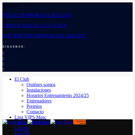
Noticias:
FIN DE TEMPORADA 2025/2026
CBM EN JUEGO 12-13-14 JUN
INSCRIPCIÓN TEMPORADA 2026/2027
SÍGUENOS:
El Club
Quiénes somos
Instalaciones
Horarios Entrenamiento 2024/25
Entrenadores
Premios
Contacto
Liga VIPS Masc
LIGA VIPS FEM
Cantera
El Club