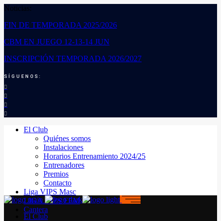
Noticias:
FIN DE TEMPORADA 2025/2026
CBM EN JUEGO 12-13-14 JUN
INSCRIPCIÓN TEMPORADA 2026/2027
SÍGUENOS:
El Club
Quiénes somos
Instalaciones
Horarios Entrenamiento 2024/25
Entrenadores
Premios
Contacto
Liga VIPS Masc
LIGA VIPS FEM
Cantera
El Club