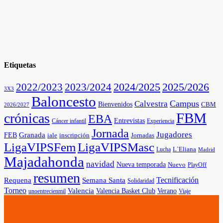
Etiquetas
2025/2026
2022/2023
2023/2024
2024/2025
3X3
Baloncesto
Campus
Calvestra
Bienvenidos
CBM
2026/2027
FBM
crónicas
EBA
Entrevistas
Cáncer infantil
Experiencia
Jornada
Jugadores
Granada
FEB
iale
inscripción
Jornadas
LigaVIPSFem
LigaVIPSMasc
L`Eliana
Lucha
Madrid
Majadahonda
navidad
Nueva temporada
Nuevo
PlayOff
resumen
Tecnificación
Requena
Semana Santa
Solidaridad
Torneo
Valencia
Valencia Basket Club
Verano
unoentrecienmil
Viaje