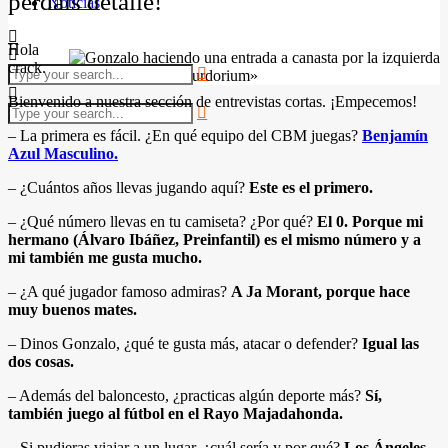
perdáis detalle!
Noticias
Hola
crack.
Calidad «desde el zurdorium»
Bienvenido a nuestra sección de entrevistas cortas. ¡Empecemos!
– La primera es fácil. ¿En qué equipo del CBM juegas?
Benjamín
Azul Masculino.
– ¿Cuántos años llevas jugando aquí?
Este es el primero.
– ¿Qué número llevas en tu camiseta? ¿Por qué?
El 0. Porque mi
hermano (Álvaro Ibáñez, Preinfantil) es el mismo número y a
mi también me gusta mucho.
– ¿A qué jugador famoso admiras?
A Ja Morant, porque hace
muy buenos mates.
– Dinos Gonzalo, ¿qué te gusta más, atacar o defender?
Igual las
dos cosas.
– Además del baloncesto, ¿practicas algún deporte más?
Sí,
también juego al fútbol en el Rayo Majadahonda.
– Si pudieras viajar a un lugar, ¿cuál sería y por qué?
Los Ángeles,