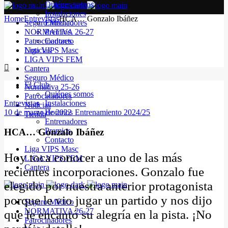
Quiénes somos
Instalaciones
Home
Entrevistas
HCA… Gonzalo Ibáñez
Seguro Médico
Entrenadores
NORMATIVA 26-27
Premios
Patrocinadores
Contacto
Noticias
Liga VIPS Masc
LIGA VIPS FEM
Cantera
Seguro Médico
El Club
Normativa 25-26
Quiénes somos
Patrocinadores
Entrevistas
Instalaciones
Noticias
10 de marzo de 2022
Horarios Entrenamiento 2024/25
Tienda
Entrenadores
Premios
HCA… Gonzalo Ibáñez
Contacto
Liga VIPS Masc
Hoy toca conocer a uno de las más
LIGA VIPS FEM
Cantera
recientes incorporaciones. Gonzalo fue
elegido por nuestra anterior protagonista
porque le vio jugar un partido y nos dijo
Seguro Médico
NORMATIVA 26-27
que le encantó su alegría en la pista. ¡No
Patrocinadores