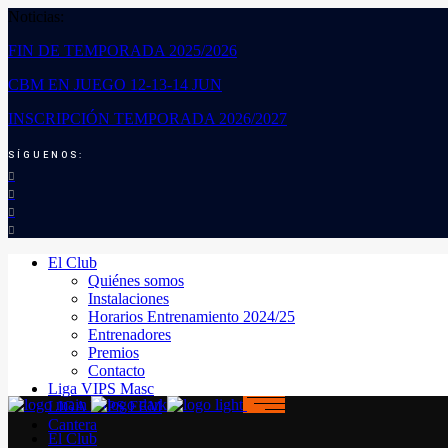
Noticias:
FIN DE TEMPORADA 2025/2026
CBM EN JUEGO 12-13-14 JUN
INSCRIPCIÓN TEMPORADA 2026/2027
SÍGUENOS:
El Club
Quiénes somos
Instalaciones
Horarios Entrenamiento 2024/25
Entrenadores
Premios
Contacto
Liga VIPS Masc
LIGA VIPS FEM
Cantera
El Club