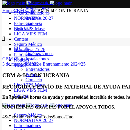
Quiénes somos
Instalaciones
Home
CBM Club
CBM & I4 CON UCRANIA
Seguro Médico
Entrenadores
NORMATIVA 26-27
Premios
Patrocinadores
Contacto
Noticias
Liga VIPS Masc
LIGA VIPS FEM
Cantera
Seguro Médico
El Club
Normativa 25-26
Quiénes somos
Patrocinadores
CBM Club
Instalaciones
Noticias
3 de marzo de 2022
Horarios Entrenamiento 2024/25
Tienda
Entrenadores
Premios
CBM & I4 CON UCRANIA
Contacto
Liga VIPS Masc
RECOGIDA Y ENVÍO DE MATERIAL DE AYUDA PAR
LIGA VIPS FEM
Cantera
En apenas 24 horas de ayuda y generosidad increíble de todos, he
MUCHÍSIMAS GRACIAS POR EL APOYO A TODOS.
Seguro Médico
#StandwithUkraine #TodosSomosUno
NORMATIVA 26-27
Patrocinadores