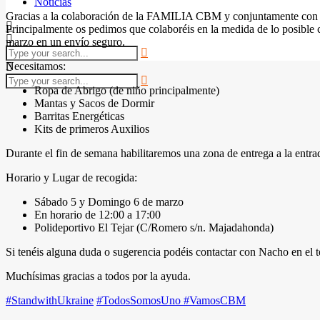
Noticias
Gracias a la colaboración de la FAMILIA CBM y conjuntamente con int
Principalmente os pedimos que colaboréis en la medida de lo posible
marzo en un envío seguro.
Necesitamos:
Ropa de Abrigo (de niño principalmente)
Mantas y Sacos de Dormir
Barritas Energéticas
Kits de primeros Auxilios
Durante el fin de semana habilitaremos una zona de entrega a la ent
Horario y Lugar de recogida:
Sábado 5 y Domingo 6 de marzo
En horario de 12:00 a 17:00
Polideportivo El Tejar (C/Romero s/n. Majadahonda)
Si tenéis alguna duda o sugerencia podéis contactar con Nacho en e
Muchísimas gracias a todos por la ayuda.
#StandwithUkraine
#TodosSomosUno #VamosCBM