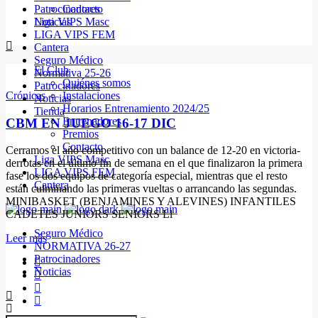
Patrocinadores
Contacto
Noticias
Liga VIPS Masc
LIGA VIPS FEM
Cantera
Seguro Médico
El Club
Normativa 25-26
Quiénes somos
Patrocinadores
Crónicas
Instalaciones
Noticias
Horarios Entrenamiento 2024/25
Tienda
Entrenadores
CBM EN JUEGO 16-17 DIC
Premios
Contacto
Cerramos el año competitivo con un balance de 12-20 en victoria-
Liga VIPS Masc
derrotas en el último fin de semana en el que finalizaron la primera
LIGA VIPS FEM
fase los dos equipos de categoría especial, mientras que el resto
Cantera
están culminando las primeras vueltas o arrancando las segundas.
MINIBASKET (BENJAMINES Y ALEVINES) INFANTILES
CADETES JUNIORS SENIORS Ll
Seguro Médico
Leer más
NORMATIVA 26-27
Patrocinadores
Noticias