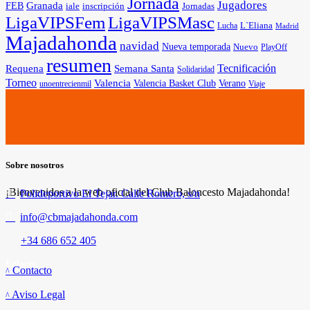
Jornada
Jugadores
Granada
FEB
iale
inscripción
Jornadas
LigaVIPSFem
LigaVIPSMasc
L`Eliana
Lucha
Madrid
Majadahonda
navidad
Nueva temporada
Nuevo
PlayOff
resumen
Tecnificación
Requena
Semana Santa
Solidaridad
Torneo
Valencia
Valencia Basket Club
Verano
unoentrecienmil
Viaje
Sobre nosotros
¡Bienvenidos a la web oficial del Club Baloncesto Majadahonda!
Polideportivo El Tejar. Calle Romero, s/n
info@cbmajadahonda.com
+34 686 652 405
Enlaces
Contacto
Aviso Legal