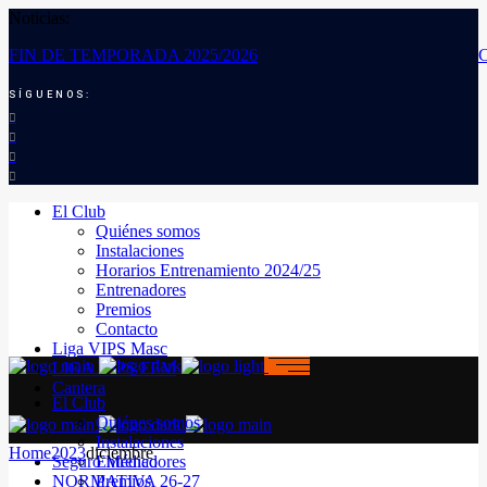
Noticias:
FIN DE TEMPORADA 2025/2026
SÍGUENOS:
El Club
Quiénes somos
Instalaciones
Horarios Entrenamiento 2024/25
Entrenadores
Premios
Contacto
Liga VIPS Masc
LIGA VIPS FEM
Cantera
El Club
Quiénes somos
Instalaciones
Home
2023
diciembre
Seguro Médico
Entrenadores
NORMATIVA 26-27
Premios