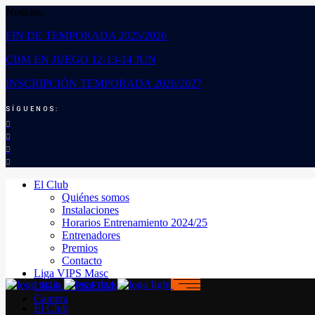
Noticias:
FIN DE TEMPORADA 2025/2026
CBM EN JUEGO 12-13-14 JUN
INSCRIPCIÓN TEMPORADA 2026/2027
SÍGUENOS:
El Club
Quiénes somos
Instalaciones
Horarios Entrenamiento 2024/25
Entrenadores
Premios
Contacto
Liga VIPS Masc
LIGA VIPS FEM
Cantera
El Club