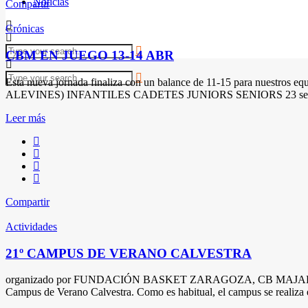
Noticias
Compartir
Crónicas
CBM EN JUEGO 13-14 ABR
Esta nueva jornada finaliza con un balance de 11-15 para nuestros
ALEVINES) INFANTILES CADETES JUNIORS SENIORS 23 serán los e
Leer más
Compartir
Actividades
21º CAMPUS DE VERANO CALVESTRA
organizado por FUNDACIÓN BASKET ZARAGOZA, CB MAJADAHONDA 
Campus de Verano Calvestra. Como es habitual, el campus se realiza en