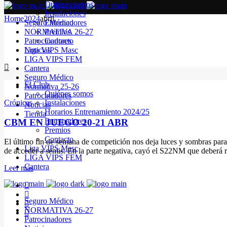
Quiénes somos
Instalaciones
Home
2024
abril
Seguro Médico
Entrenadores
NORMATIVA 26-27
Premios
Patrocinadores
Contacto
Noticias
Liga VIPS Masc
LIGA VIPS FEM
Cantera
Seguro Médico
El Club
Normativa 25-26
Quiénes somos
Patrocinadores
Crónicas
Instalaciones
Noticias
Horarios Entrenamiento 2024/25
Tienda
Entrenadores
CBM EN JUEGO 20-21 ABR
Premios
Contacto
El último fin de semana de competición nos deja luces y sombras par
Liga VIPS Masc
de acceder a semis. En la parte negativa, cayó el S22NM que deberá
LIGA VIPS FEM
Cantera
Leer más
Seguro Médico
NORMATIVA 26-27
Patrocinadores