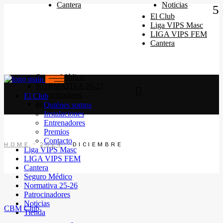
Quiénes somos
Cantera
Noticias
Instalaciones
El Club
Horarios Entrenamiento 2024/25
Liga VIPS Masc
Entrenadores
LIGA VIPS FEM
Premios
Cantera
Contacto
Seguro Médico
NORMATIVA 26-27
Patrocinadores
El Club
Noticias
Quiénes somos
Instalaciones
Entrenadores
Premios
Contacto
HOME
2024
DICIEMBRE
Liga VIPS Masc
LIGA VIPS FEM
Cantera
Seguro Médico
Normativa 25-26
Patrocinadores
Noticias
CBM Club
Tienda