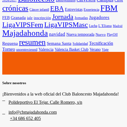
Bienvenidos
CBM
2026/2027
FBM
crónicas
EBA
Entrevistas
Cáncer infantil
Experiencia
Jornada
Jugadores
Granada
FEB
iale
inscripción
Jornadas
LigaVIPSFem
LigaVIPSMasc
L`Eliana
Lucha
Madrid
Majadahonda
navidad
Nueva temporada
Nuevo
PlayOff
resumen
Tecnificación
Requena
Semana Santa
Solidaridad
Torneo
Valencia
Valencia Basket Club
Verano
unoentrecienmil
Viaje
Sobre nosotros
¡Bienvenidos a la web oficial del Club Baloncesto Majadahonda!
Polideportivo El Tejar. Calle Romero, s/n
info@cbmajadahonda.com
+34 686 652 405