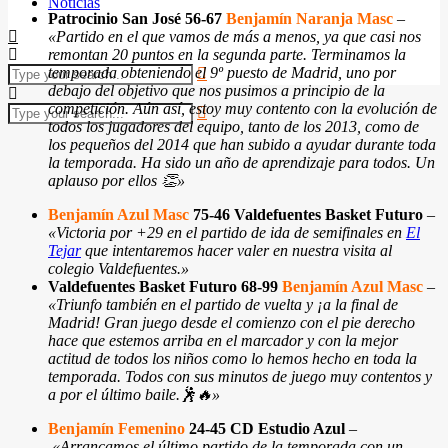
Noticias
Patrocinio San José 56-67
Benjamín Naranja Masc
–
«Partido en el que vamos de más a menos, ya que casi nos
remontan 20 puntos en la segunda parte. Terminamos la
temporada obteniendo el 9º puesto de Madrid, uno por
debajo del objetivo que nos pusimos a principio de la
competición. Aún así, estoy muy contento con la evolución de
todos los jugadores del equipo, tanto de los 2013, como de
los pequeños del 2014 que han subido a ayudar durante toda
la temporada. Ha sido un año de aprendizaje para todos. Un
aplauso por ellos 👏
»
Benjamín Azul Masc
75-46 Valdefuentes Basket Futuro
–
«Victoria por +29 en el partido de ida de semifinales en
El
Tejar
que intentaremos hacer valer en nuestra visita al
colegio Valdefuentes.
»
Valdefuentes Basket Futuro 68-99
Benjamín Azul Masc
–
«Triunfo también en el partido de vuelta y ¡a la final de
Madrid! Gran juego desde el comienzo con el pie derecho
hace que estemos arriba en el marcador y con la mejor
actitud de todos los niños como lo hemos hecho en toda la
temporada. Todos con sus minutos de juego muy contentos y
a por el último baile.🕺
🔥
»
Benjamín Femenino
24-45 CD Estudio Azul
–
«Arrancamos el último partido de la temporada con un