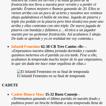
muestra de cómo los nervios y la mala gestión de la
frustración nos lleva a nuestra peor versión y a perder el
partido. Éramos mejores e íbamos ganando de 20. Ellos se
vienen arriba con un poco de acierto y nosotros nos venimos
abajo quitándonos el balón de encima. Jugada de pizarra y
triple (no pedido en la pizarra pero bien tirado) nos pone uno
arriba y ellos contestan con otro triple. De nuevo jugada de
pizarra con bandeja y fallamos y… técnica a un jugador
nuestro por no gestionar frustración. Así acabamos 5 abajo.
De todo se aprende y yo en realidad me voy contenta.
»
Infantil Femenino
62-38 CB Tres Cantos «B»
–
«Empezamos nuestra última jornada dormidas y cuando
quisimos meternos en el partido ya era tarde. Pese a ello,
acabamos la temporada mucho mejor de lo que empezamos,
lo que sin duda me hace estar orgullosa de ellas.
»
El Infantil Femenino en su final de temporada
CADETE
Cadete Blanco Masc
35-32 Buen Consejo
–
«
Terminamos ganando el último partido en nuestro feudo y
pudimos poner un broche brillante a una temporada llena de