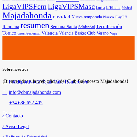
LigaVIPSFem
LigaVIPSMasc
L`Eliana
Lucha
Madrid
Majadahonda
navidad
Nueva temporada
Nuevo
PlayOff
resumen
Tecnificación
Requena
Semana Santa
Solidaridad
Torneo
Valencia
Valencia Basket Club
Verano
unoentrecienmil
Viaje
Sobre nosotros
¡Bienvenidos a la web oficial del Club Baloncesto Majadahonda!
Polideportivo El Tejar. Calle Romero, s/n
info@cbmajadahonda.com
+34 686 652 405
Enlaces
Contacto
Aviso Legal