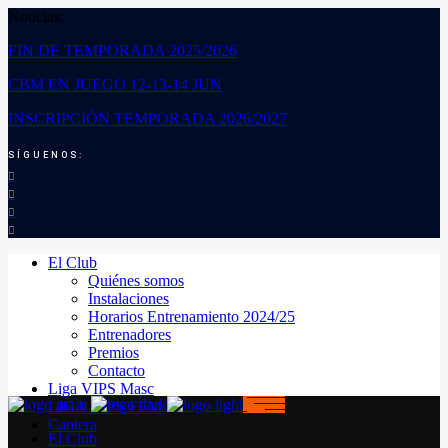
Noticias:
FIN DE TEMPORADA 2025/2026
CBM EN JUEGO 12-13-14 JUN
INSCRIPCIÓN TEMPORADA 2026/2027
SÍGUENOS:
El Club
Quiénes somos
Instalaciones
Horarios Entrenamiento 2024/25
Entrenadores
Premios
Contacto
Liga VIPS Masc
LIGA VIPS FEM
Cantera
El Club