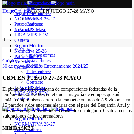
Quiénes somos
Instalaciones
Home
Crónicas
CBM EN JUEGO 27-28 MAYO
Seguro Médico
Entrenadores
NORMATIVA 26-27
Premios
Patrocinadores
Contacto
Noticias
Liga VIPS Masc
LIGA VIPS FEM
Cantera
Seguro Médico
El Club
Normativa 25-26
Quiénes somos
Patrocinadores
Crónicas
Instalaciones
Noticias
30 de mayo de 2023
Horarios Entrenamiento 2024/25
Tienda
Entrenadores
Premios
CBM EN JUEGO 27-28 MAYO
Contacto
Liga VIPS Masc
El penúltimo fin de semana de competiciones federadas de la
LIGA VIPS FEM
temporada 2022/2023, en el que la mayoría de equipos que aún
Cantera
tenían compromisos cerraron la competición, nos dejó 9 victorias en
15 partidos y dos enormes alegrías con el pase del Benjamín Azul y
Alevín Naranja Masculinos a la final de su categoría. Os dejamos las
valoraciones de los entrenadores.
Seguro Médico
NORMATIVA 26-27
MINIBASKET
Patrocinadores