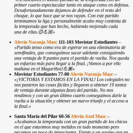
primer cuarto espectacular tanto en ataque como en defensa.
Desafortunadamente dejamos de defender en el resto del
choque, lo que hace que se nos vayan. Con este partido
terminamos la liga y personalmente acabo muy contenta de
la temporada que han hecho, habiendo mejorado cada
una de ellas.😊💪🏼
»
Alevín Naranja Masc
111-103 Movistar Estudiantes
–
«
Partido tenso como era de esperar en una eliminatoria de
semifinales, que conseguimos sacar adelante consiguiendo
una ventaja de 8 puntos para el partido de vuelta. Nos queda
un esfuerzo más para llegar a la final. ¡Vamos a por ello
mañana en el Magariños!💪🏽
»
Movistar Estudiantes
77-80
Alevín Naranja Masc
–
«
¡VICTORIA Y ESTAMOS EN LA FINAL! Los colegiales no
nos pusieron las cosas fáciles y llegaron a obtener 19 tantos
de ventaja durante algunas fases del partido. No nos
rendimos y con un gran último cuarto conseguimos darle la
vuelta a la situación y obtener un nuevo triunfo y el acceso a
la final.
»
Santa María del Pilar 60-56
Alevín Azul Masc
–
«Acabamos la temporada con un gran partido de los chicos
en el que estuvimos muy metidos en todo momento pero
pecamos un poco de impacientes. Frente a un equipo que en