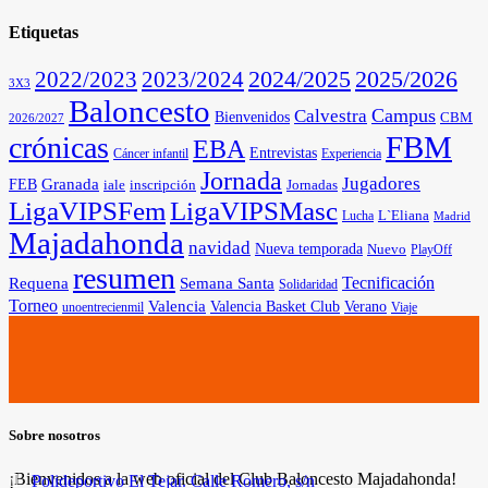
Etiquetas
2025/2026
2022/2023
2023/2024
2024/2025
3X3
Baloncesto
Campus
Calvestra
Bienvenidos
CBM
2026/2027
FBM
crónicas
EBA
Entrevistas
Cáncer infantil
Experiencia
Jornada
Jugadores
Granada
FEB
iale
inscripción
Jornadas
LigaVIPSFem
LigaVIPSMasc
L`Eliana
Lucha
Madrid
Majadahonda
navidad
Nueva temporada
Nuevo
PlayOff
resumen
Tecnificación
Requena
Semana Santa
Solidaridad
Torneo
Valencia
Valencia Basket Club
Verano
unoentrecienmil
Viaje
Sobre nosotros
¡Bienvenidos a la web oficial del Club Baloncesto Majadahonda!
Polideportivo El Tejar. Calle Romero, s/n