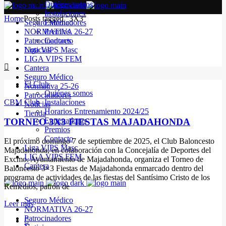
Quiénes somos
Instalaciones
Home
Posts tagged "3X3"
Seguro Médico
Entrenadores
NORMATIVA 26-27
Premios
Patrocinadores
Contacto
Noticias
Liga VIPS Masc
LIGA VIPS FEM
Cantera
Seguro Médico
El Club
Normativa 25-26
Quiénes somos
Patrocinadores
CBM Club
Instalaciones
Noticias
Horarios Entrenamiento 2024/25
Tienda
Entrenadores
TORNEO 3X3 FIESTAS MAJADAHONDA
Premios
Contacto
El próximo domingo 7 de septiembre de 2025, el Club Baloncesto
Liga VIPS Masc
Majadahonda, en colaboración con la Concejalía de Deportes del
LIGA VIPS FEM
Excmo. Ayuntamiento de Majadahonda, organiza el Torneo de
Cantera
Baloncesto 3×3 Fiestas de Majadahonda enmarcado dentro del
programa de actividades de las fiestas del Santísimo Cristo de los
Remedios, patrón de
Seguro Médico
Leer más
NORMATIVA 26-27
Patrocinadores