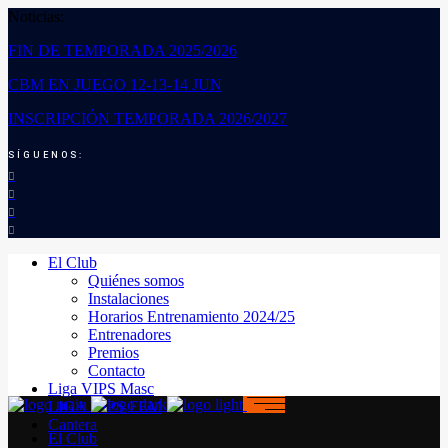
Noticias:
FIN DE TEMPORADA 2025/2026
CBM EN JUEGO 12-13-14 JUN
INSCRIPCIÓN TEMPORADA 2026/2027
SÍGUENOS:
El Club
Quiénes somos
Instalaciones
Horarios Entrenamiento 2024/25
Entrenadores
Premios
Contacto
Liga VIPS Masc
LIGA VIPS FEM
Cantera
El Club