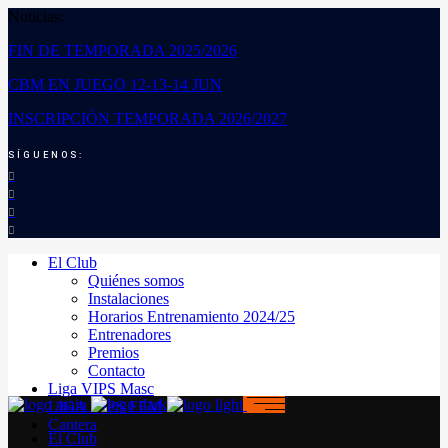
Noticias:
FIN DE TEMPORADA 2025/2026
CBM EN JUEGO 12-13-14 JUN
INSCRIPCIÓN TEMPORADA 2026/2027
SÍGUENOS:
El Club
Quiénes somos
Instalaciones
Horarios Entrenamiento 2024/25
Entrenadores
Premios
Contacto
Liga VIPS Masc
LIGA VIPS FEM
Cantera
El Club