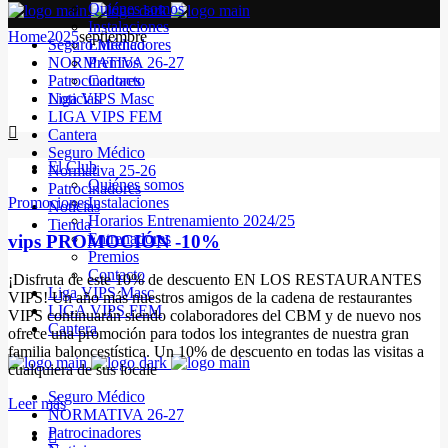
Quiénes somos
Instalaciones
Home
2025
septiembre
Seguro Médico
Entrenadores
NORMATIVA 26-27
Premios
Patrocinadores
Contacto
Noticias
Liga VIPS Masc
LIGA VIPS FEM
Cantera
Seguro Médico
El Club
Normativa 25-26
Quiénes somos
Patrocinadores
Promociones
Instalaciones
Noticias
Horarios Entrenamiento 2024/25
Tienda
Entrenadores
vips PROMOCIÓN -10%
Premios
Contacto
¡Disfruta de este 10% de descuento EN LOS RESTAURANTES
Liga VIPS Masc
VIPS! Un año más nuestros amigos de la cadena de restaurantes
LIGA VIPS FEM
VIPS continuarán siendo colaboradores del CBM y de nuevo nos
Cantera
ofrece una promoción para todos los integrantes de nuestra gran
familia baloncestística. Un 10% de descuento en todas las visitas a
cualquiera de sus locale
Seguro Médico
Leer más
NORMATIVA 26-27
Patrocinadores