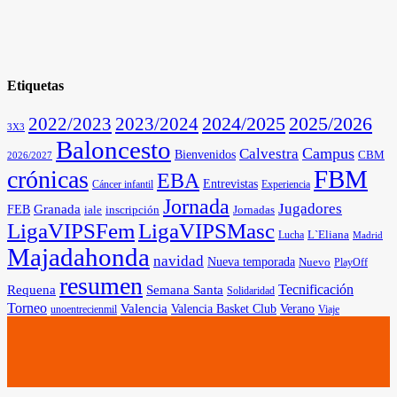
Etiquetas
2025/2026
2022/2023
2023/2024
2024/2025
3X3
Baloncesto
Campus
Calvestra
Bienvenidos
CBM
2026/2027
FBM
crónicas
EBA
Entrevistas
Cáncer infantil
Experiencia
Jornada
Jugadores
Granada
FEB
iale
inscripción
Jornadas
LigaVIPSFem
LigaVIPSMasc
L`Eliana
Lucha
Madrid
Majadahonda
navidad
Nueva temporada
Nuevo
PlayOff
resumen
Tecnificación
Requena
Semana Santa
Solidaridad
Torneo
Valencia
Valencia Basket Club
Verano
unoentrecienmil
Viaje