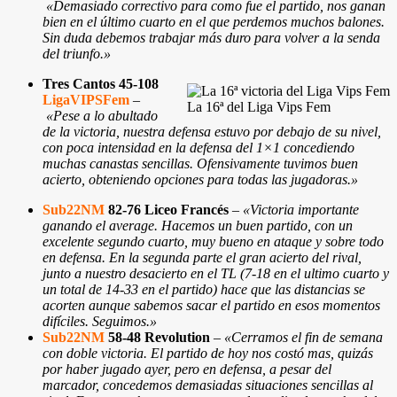
«Demasiado correctivo para como fue el partido, nos ganan
bien en el último cuarto en el que perdemos muchos balones.
Sin duda debemos trabajar más duro para volver a la senda
del triunfo.
»
Tres Cantos
45-108
LigaVIPSFem
–
La 16ª del Liga Vips Fem
«Pese a lo abultado
de la victoria, nuestra defensa estuvo por debajo de su nivel,
con poca intensidad en la defensa del 1×1 concediendo
muchas canastas sencillas. Ofensivamente tuvimos buen
acierto, obteniendo opciones para todas las jugadoras.
»
Sub22NM
82-76 Liceo Francés
–
«Victoria importante
ganando el average. Hacemos un buen partido, con un
excelente segundo cuarto, muy bueno en ataque y sobre todo
en defensa. En la segunda parte el gran acierto del rival,
junto a nuestro desacierto en el TL (7-18 en el ultimo cuarto y
un total de 14-33 en el partido) hace que las distancias se
acorten aunque sabemos sacar el partido en esos momentos
difíciles. Seguimos.»
Sub22NM
58-48 Revolution
–
«Cerramos el fin de semana
con doble victoria. El partido de hoy nos costó mas, quizás
por haber jugado ayer, pero en defensa, a pesar del
marcador, concedemos demasiadas situaciones sencillas al