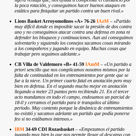
la poca rotación, y conseguimos hacer buenos ataques en
estático para finiquitar un partido contra un buen rival.»
Lions Basket Arroyomolinos «A» 76-26
IAzM
–
«Partido
muy difícil donde es imposible sacar la presión de dos contra
uno y no conseguimos atacar contra una defensa en zona ni
defender los bloqueos y continuaciones. Aun así conseguimos
solventarlo y siguiendo los consejos sacamos cosas mirando
a los compañeros y jugando en equipo. Muchas cosas que
trabajar pero seguimos adelante.»
CB Villa de Valdemoro «B» 41-59
IAmM
–
«Un partido a
priori sencillo que nos complicamos nosotros mismos por la
falta de continuidad en los entrenamientos por gente que se
fue a la nieve. Un primer cuarto fatal en anotación pero muy
bien en defensa. En el segundo mucho mejor en anotación
llegando a meter 23 puntos pero recibiendo 21. En el tercer
acto mandamos en todo el campo, endosamos un parcial de
18-0 y cerramos el partido para ir tranquilos al último
periodo. Muy contento porque la dinámica de entrenamientos
no existió y sacamos adelante un partido que podía ponerse
feo si no estábamos intensos.»
IBM
34-69 CDI Rozasbasket
–
«Empezamos el partido
jugando muy bien lo que nos permite llegar al descanso con