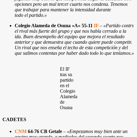
opciones pero un mal tercer cuarto nos condena. Tenemos
que trabajar para mantener la intensidad durante
todo el partido.»
Colegio Alameda de Osuna «A» 55-11
IF
–
«Partido contrs
el rival más fuerte del grupo y que nos había cerrado a la
ida. Buen desempeño del equipo que mejora el resultado
anterior y que demuestra que cuando quiere puede competir.
Un rival que nos enseña el techo de esta competición y del
que salimos contentas por haber dado todo lo que teníamos.»
El IF
tras su
partido
en el
Colegio
Alameda
de
Osuna
CADETES
CNM
64-76 CB Getafe
–
«Empezamos muy bien ante un
equipo muy grande, a mediados del segundo cuarto nos