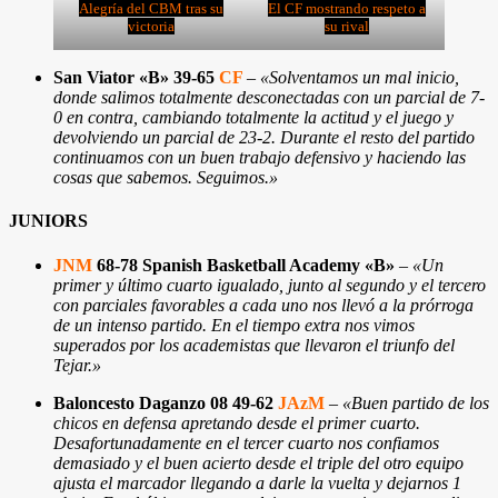
Alegría del CBM tras su
El CF mostrando respeto a
victoria
su rival
San Viator «B» 39-65
CF
–
«Solventamos un mal inicio,
donde salimos totalmente desconectadas con un parcial de 7-
0 en contra, cambiando totalmente la actitud y el juego y
devolviendo un parcial de 23-2. Durante el resto del partido
continuamos con un buen trabajo defensivo y haciendo las
cosas que sabemos. Seguimos.»
JUNIORS
JNM
68-78 Spanish Basketball Academy «B»
–
«Un
primer y último cuarto igualado, junto al segundo y el tercero
con parciales favorables a cada uno nos llevó a la prórroga
de un intenso partido. En el tiempo extra nos vimos
superados por los academistas que llevaron el triunfo del
Tejar.»
Baloncesto Daganzo 08 49-62
JAzM
–
«Buen partido de los
chicos en defensa apretando desde el primer cuarto.
Desafortunadamente en el tercer cuarto nos confiamos
demasiado y el buen acierto desde el triple del otro equipo
ajusta el marcador llegando a darle la vuelta y dejarnos 1