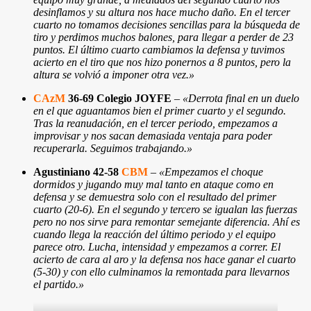
desinflamos y su altura nos hace mucho daño. En el tercer
cuarto no tomamos decisiones sencillas para la búsqueda de
tiro y perdimos muchos balones, para llegar a perder de 23
puntos. El último cuarto cambiamos la defensa y tuvimos
acierto en el tiro que nos hizo ponernos a 8 puntos, pero la
altura se volvió a imponer otra vez.»
CAzM
36-69 Colegio JOYFE
–
«Derrota final en un duelo
en el que aguantamos bien el primer cuarto y el segundo.
Tras la reanudación, en el tercer periodo, empezamos a
improvisar y nos sacan demasiada ventaja para poder
recuperarla. Seguimos trabajando.»
Agustiniano 42-58
CBM
–
«Empezamos el choque
dormidos y jugando muy mal tanto en ataque como en
defensa y se demuestra solo con el resultado del primer
cuarto (20-6). En el segundo y tercero se igualan las fuerzas
pero no nos sirve para remontar semejante diferencia. Ahí es
cuando llega la reacción del último periodo y el equipo
parece otro. Lucha, intensidad y empezamos a correr. El
acierto de cara al aro y la defensa nos hace ganar el cuarto
(5-30) y con ello culminamos la remontada para llevarnos
el partido.»