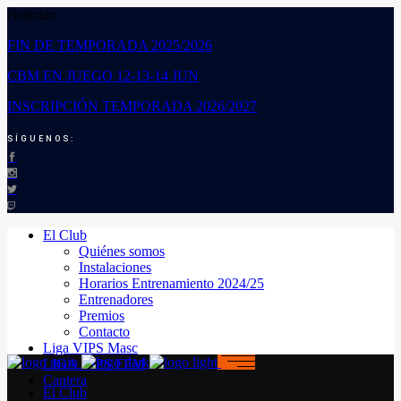
Noticias:
FIN DE TEMPORADA 2025/2026
CBM EN JUEGO 12-13-14 JUN
INSCRIPCIÓN TEMPORADA 2026/2027
SÍGUENOS:
El Club
Quiénes somos
Instalaciones
Horarios Entrenamiento 2024/25
Entrenadores
Premios
Contacto
Liga VIPS Masc
LIGA VIPS FEM
Cantera
El Club