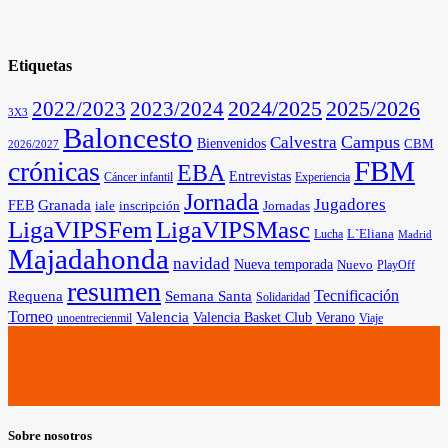
Etiquetas
2025/2026
2022/2023
2023/2024
2024/2025
3X3
Baloncesto
Campus
Calvestra
Bienvenidos
CBM
2026/2027
FBM
crónicas
EBA
Entrevistas
Cáncer infantil
Experiencia
Jornada
Jugadores
Granada
FEB
iale
inscripción
Jornadas
LigaVIPSFem
LigaVIPSMasc
L`Eliana
Lucha
Madrid
Majadahonda
navidad
Nueva temporada
Nuevo
PlayOff
resumen
Tecnificación
Requena
Semana Santa
Solidaridad
Torneo
Valencia
Valencia Basket Club
Verano
unoentrecienmil
Viaje
Sobre nosotros