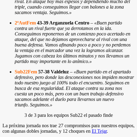
rival. En ataque hoy mas espesos y dependiendo mucho del
triple, cuando conseguimos llegar con balones a la zona
sacamos ventaja. Seguimos.»
2ªAutFem
43-39 Arganzuela Centro
–
«Buen partido
contra un rival fuerte que ya derrotamos en la ida.
Conseguimos reponernos de un comienzo poco acertado en
ataque, del que no dejamos aprovecharse al rival con una
buena defensa. Vamos afinando poco a poco y no perdemos
la ventaja en el marcador una vez la logramos alcanzar.
Jugamos con cabeza los últimos minutos y nos llevamos un
partido muy importante en lo anímico.»
Sub22Fem
57-38 Valdeluz
–
«Buen partido en el apartado
defensivo, pero donde las desconexiones nos impiden mostrar
todo nuestro juego al 100% todo el encuentro. Seguimos en
busca de esa regularidad. El ataque contra su zona nos
cuesta un poco más, pero con un buen trabajo defensivo
sacamos adelante el duelo para llevarnos un nuevo
triunfo. Seguimos.
»
3 de 3 para los equipos Sub22 el pasado finde
La próxima jornada nos trae 27 compromisos para nuestros equipos,
con algunas dobles jornadas, y 12 choques en
El Tejar
.