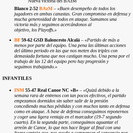
Nueva victoria del BAzM
Blanco 2-52
BAzM
–
«Buen desempeño de todos los
jugadores en ambas canastas. Gran compromiso en defensa y
mucha generosidad de todos en ataque. Sumamos una
victoria más y seguimos acercándonos al
objetivo, los Playoffs.»
BF
59-62 GSD Baloncesto Alcalá
–
«Partido de más a
menos por parte del equipo. Una pena las últimas acciones
del último periodo en las que nos meten dos triples con
demasiada fortuna que nos castigan mucho. Una pena por el
trabajo de las 12 del equipo pero hay progresión y
seguimos trabajando.»
INFANTILES
INM
55-47 Real Canoe NC «B»
–
«Quizá debido a la
semana rara de entrenos con tan pocos efectivos, el partido
empezamos dormidos sin saber salir de la presión
concediendo muchas pérdidas y con muchos tanto en defensa
como en ataque. A base de defensa conseguimos reponernos
y coger una ligera ventaja en el marcador (19-7 segundo
cuarto). En la segunda parte, conseguimos aguantar el
arreón de Canoe, lo que nos hace llegar al final con una
ligera ventaja que, nos ayuda a compensar el cansancio por